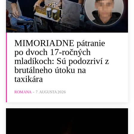
MIMORIADNE pátranie
po dvoch 17-ročných
mladíkoch: Sú podozriví z
brutálneho útoku na
taxikára
ROMANA
-
7. AUGUSTA 2026