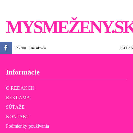
MYSMEŽENY.S
23,500
Fanúšikovia
PÁČI SA
Informácie
O REDAKCII
REKLAMA
SÚŤAŽE
KONTAKT
Podmienky používania