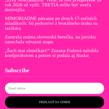
rok 2026 už vyšli. TRETIA môže byť oveľa
desivejšia
MIMORIADNE pátranie po dvoch 17-ročných
mladíkoch: Sú podozriví z brutálneho útoku na
taxikára
Zomrela známa slovenská herečka, na javisku
zanechala výraznú stopu
„Šach mat slniečkári!“ Zuzana Fialová naložila
konšpirátorom a potom si podala aj Rusko
Subscribe
PRIHLÁSIŤ NA ODBER