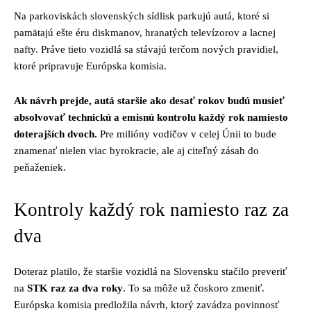
Na parkoviskách slovenských sídlisk parkujú autá, ktoré si
pamätajú ešte éru diskmanov, hranatých televízorov a lacnej
nafty. Práve tieto vozidlá sa stávajú terčom nových pravidiel,
ktoré pripravuje Európska komisia.
Ak návrh prejde, autá staršie ako desať rokov budú musieť
absolvovať technickú a emisnú kontrolu každý rok namiesto
doterajších dvoch.
Pre milióny vodičov v celej Únii to bude
znamenať nielen viac byrokracie, ale aj citeľný zásah do
peňaženiek.
Kontroly každý rok namiesto raz za
dva
Doteraz platilo, že staršie vozidlá na Slovensku stačilo preveriť
na
STK raz za dva roky
. To sa môže už čoskoro zmeniť.
Európska komisia predložila návrh, ktorý zavádza povinnosť