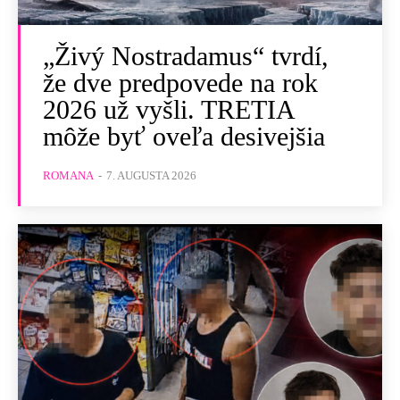
„Živý Nostradamus“ tvrdí,
že dve predpovede na rok
2026 už vyšli. TRETIA
môže byť oveľa desivejšia
ROMANA
-
7. AUGUSTA 2026