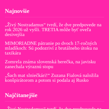
Najnovšie
„Živý Nostradamus“ tvrdí, že dve predpovede na
rok 2026 už vyšli. TRETIA môže byť oveľa
desivejšia
MIMORIADNE pátranie po dvoch 17-ročných
mladíkoch: Sú podozriví z brutálneho útoku na
taxikára
Zomrela známa slovenská herečka, na javisku
zanechala výraznú stopu
„Šach mat slniečkári!“ Zuzana Fialová naložila
konšpirátorom a potom si podala aj Rusko
Najčítanejšie
„Živý Nostradamus“ tvrdí, že dve predpovede na