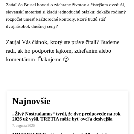
Zatiaľ čo Brusel hovorí o záchrane životov a čistejšom ovzduší,
slovenskí motoristi si kladú jednoduchú otázku: dokáže rodinný
rozpočet uniesť každoročné kontroly, ktoré budú stáť
dvojnásobok dnešnej ceny?
Zaujal Vás článok, ktorý ste práve čítali? Budeme
radi, ak ho podporíte lajkom, zdieľaním alebo
komentárom. Ďakujeme 🙂
Najnovšie
„Živý Nostradamus“ tvrdí, že dve predpovede na rok
2026 už vyšli. TRETIA môže byť oveľa desivejšia
7. augusta 2026