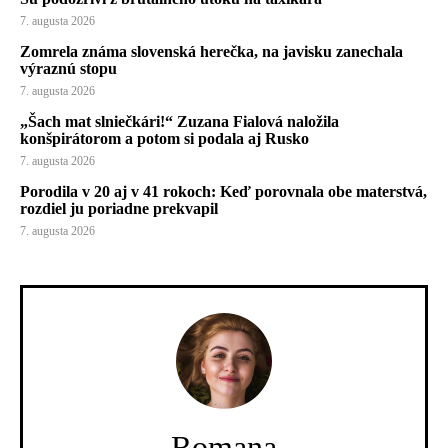
7. augusta 2026
Zomrela známa slovenská herečka, na javisku zanechala
výraznú stopu
7. augusta 2026
„Šach mat slniečkári!“ Zuzana Fialová naložila
konšpirátorom a potom si podala aj Rusko
7. augusta 2026
Porodila v 20 aj v 41 rokoch: Keď porovnala obe materstvá,
rozdiel ju poriadne prekvapil
7. augusta 2026
Romana