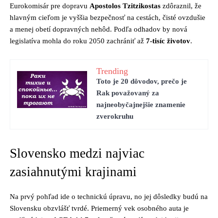
Eurokomisár pre dopravu
Apostolos Tzitzikostas
zdôraznil, že
hlavným cieľom je vyššia bezpečnosť na cestách, čisté ovzdušie
a menej obetí dopravných nehôd. Podľa odhadov by nová
legislatíva mohla do roku 2050 zachrániť až
7-tisíc životov
.
Trending
Toto je 20 dôvodov, prečo je
Rak považovaný za
najneobyčajnejšie znamenie
zverokruhu
Slovensko medzi najviac
zasiahnutými krajinami
Na prvý pohľad ide o technickú úpravu, no jej dôsledky budú na
Slovensku obzvlášť tvrdé. Priemerný vek osobného auta je