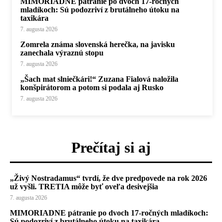
MIMORIADNE pátranie po dvoch 17-ročných
mladíkoch: Sú podozriví z brutálneho útoku na
taxikára
7. augusta 2026
Zomrela známa slovenská herečka, na javisku
zanechala výraznú stopu
7. augusta 2026
„Šach mat slniečkári!“ Zuzana Fialová naložila
konšpirátorom a potom si podala aj Rusko
7. augusta 2026
Prečítaj si aj
„Živý Nostradamus“ tvrdí, že dve predpovede na rok 2026
už vyšli. TRETIA môže byť oveľa desivejšia
7. augusta 2026
MIMORIADNE pátranie po dvoch 17-ročných mladíkoch:
Sú podozriví z brutálneho útoku na taxikára