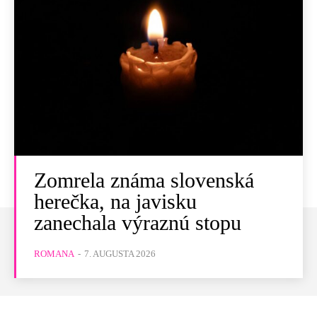
Zomrela známa slovenská
herečka, na javisku
zanechala výraznú stopu
ROMANA
-
7. AUGUSTA 2026