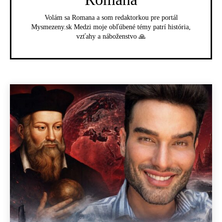
Volám sa Romana a som redaktorkou pre portál
Mysmezeny.sk Medzi moje obľúbené témy patrí história,
vzťahy a náboženstvo 🙏