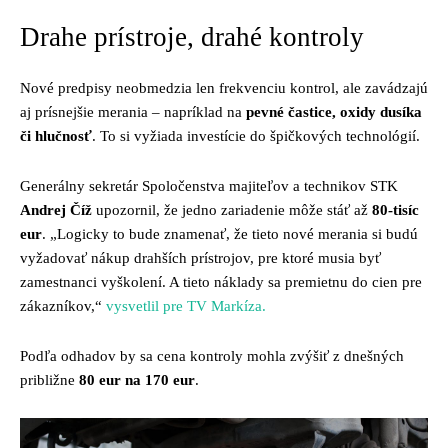
Drahe prístroje, drahé kontroly
Nové predpisy neobmedzia len frekvenciu kontrol, ale zavádzajú
aj prísnejšie merania – napríklad na
pevné častice, oxidy dusíka
či hlučnosť
. To si vyžiada investície do špičkových technológií.
Generálny sekretár Spoločenstva majiteľov a technikov STK
Andrej Číž
upozornil, že jedno zariadenie môže stáť až
80-tisíc
eur
. „Logicky to bude znamenať, že tieto nové merania si budú
vyžadovať nákup drahších prístrojov, pre ktoré musia byť
zamestnanci vyškolení. A tieto náklady sa premietnu do cien pre
zákazníkov,“
vysvetlil pre TV Markíza.
Podľa odhadov by sa cena kontroly mohla zvýšiť z dnešných
približne
80 eur na 170 eur
.