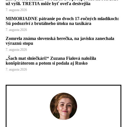
už vyšli. TRETIA môže byť oveľa desivejšia
7. augusta 2026
MIMORIADNE pátranie po dvoch 17-ročných mladíkoch:
Sú podozriví z brutálneho útoku na taxikára
7. augusta 2026
Zomrela známa slovenská herečka, na javisku zanechala
výraznú stopu
7. augusta 2026
„Šach mat slniečkári!“ Zuzana Fialová naložila
konšpirátorom a potom si podala aj Rusko
7. augusta 2026