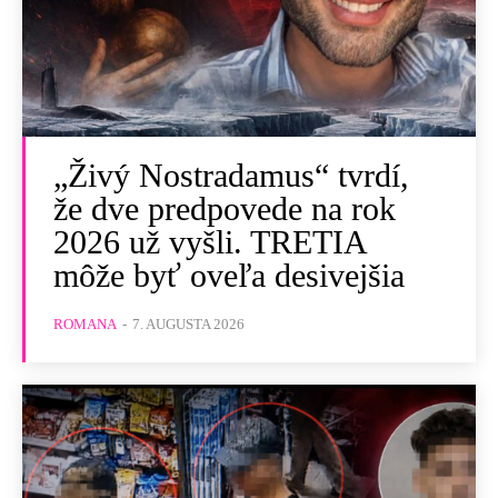
„Živý Nostradamus“ tvrdí,
že dve predpovede na rok
2026 už vyšli. TRETIA
môže byť oveľa desivejšia
ROMANA
-
7. AUGUSTA 2026