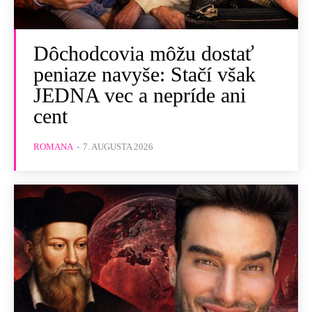
Dôchodcovia môžu dostať
peniaze navyše: Stačí však
JEDNA vec a nepríde ani
cent
ROMANA
-
7. AUGUSTA 2026