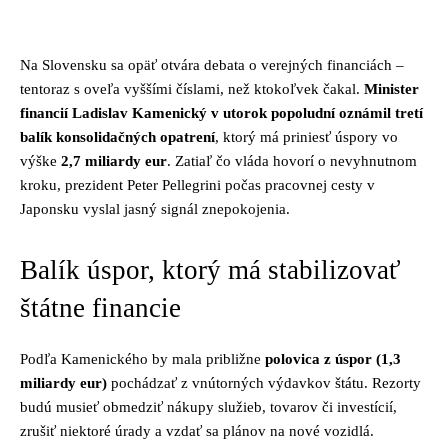
Facebook
Twitter
Pinterest
Whats
Na Slovensku sa opäť otvára debata o verejných financiách –
tentoraz s oveľa vyššími číslami, než ktokoľvek čakal.
Minister
financií Ladislav Kamenický v utorok popoludní oznámil tretí
balík konsolidačných opatrení
, ktorý má priniesť úspory vo
výške
2,7 miliardy eur
. Zatiaľ čo vláda hovorí o nevyhnutnom
kroku, prezident Peter Pellegrini počas pracovnej cesty v
Japonsku vyslal jasný signál znepokojenia.
Balík úspor, ktorý má stabilizovať
štátne financie
Podľa Kamenického by mala približne
polovica z úspor (1,3
miliardy eur)
pochádzať z vnútorných výdavkov štátu. Rezorty
budú musieť obmedziť nákupy služieb, tovarov či investícií,
zrušiť niektoré úrady a vzdať sa plánov na nové vozidlá.