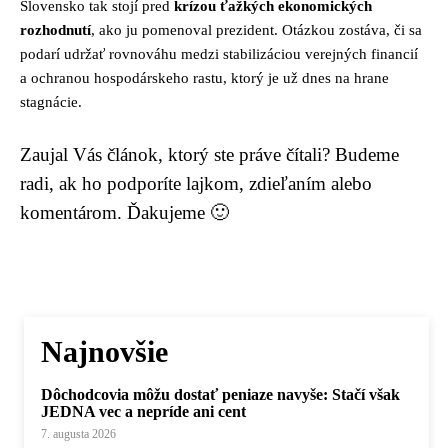
Slovensko tak stojí pred
krízou ťažkých ekonomických
rozhodnutí
, ako ju pomenoval prezident. Otázkou zostáva, či sa
podarí udržať rovnováhu medzi stabilizáciou verejných financií
a ochranou hospodárskeho rastu, ktorý je už dnes na hrane
stagnácie.
Zaujal Vás článok, ktorý ste práve čítali? Budeme
radi, ak ho podporíte lajkom, zdieľaním alebo
komentárom. Ďakujeme 🙂
Najnovšie
Dôchodcovia môžu dostať peniaze navyše: Stačí však
JEDNA vec a nepríde ani cent
7. augusta 2026