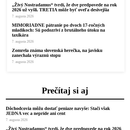
„Živý Nostradamus“ tvrdí, že dve predpovede na rok
2026 už vyšli. TRETIA môže byť oveľa desivejšia
7. augusta 2026
MIMORIADNE pátranie po dvoch 17-ročných
mladíkoch: Sú podozriví z brutálneho útoku na
taxikára
7. augusta 2026
Zomrela známa slovenská herečka, na javisku
zanechala výraznú stopu
7. augusta 2026
Prečítaj si aj
Dôchodcovia môžu dostať peniaze navyše: Stačí však
JEDNA vec a nepríde ani cent
7. augusta 2026
„Živý Nostradamus“ tvrdí, že dve predpovede na rok 2026