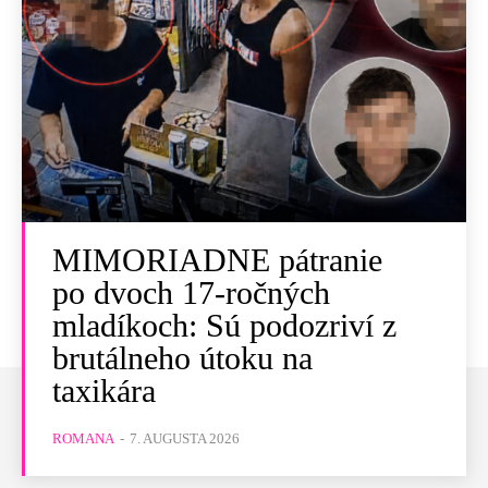
MIMORIADNE pátranie
po dvoch 17-ročných
mladíkoch: Sú podozriví z
brutálneho útoku na
taxikára
ROMANA
-
7. AUGUSTA 2026