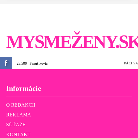
MYSMEŽENY.S
23,500
Fanúšikovia
PÁČI SA
Informácie
O REDAKCII
REKLAMA
SÚŤAŽE
KONTAKT