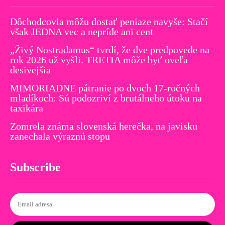
Dôchodcovia môžu dostať peniaze navyše: Stačí
však JEDNA vec a nepríde ani cent
„Živý Nostradamus“ tvrdí, že dve predpovede na
rok 2026 už vyšli. TRETIA môže byť oveľa
desivejšia
MIMORIADNE pátranie po dvoch 17-ročných
mladíkoch: Sú podozriví z brutálneho útoku na
taxikára
Zomrela známa slovenská herečka, na javisku
zanechala výraznú stopu
Subscribe