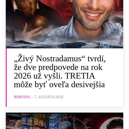
„Živý Nostradamus“ tvrdí,
že dve predpovede na rok
2026 už vyšli. TRETIA
môže byť oveľa desivejšia
ROMANA
-
7. AUGUSTA 2026