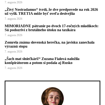
7. augusta 2026
„Živý Nostradamus“ tvrdí, že dve predpovede na rok 2026
už vyšli. TRETIA môže byť oveľa desivejšia
7. augusta 2026
MIMORIADNE pátranie po dvoch 17-ročných mladíkoch:
Sú podozriví z brutálneho útoku na taxikára
7. augusta 2026
Zomrela známa slovenská herečka, na javisku zanechala
výraznú stopu
7. augusta 2026
„Šach mat slniečkári!“ Zuzana Fialová naložila
konšpirátorom a potom si podala aj Rusko
7. augusta 2026