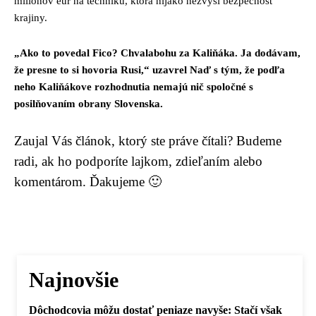
miliónov eur na techniku, ktorá nijako nezvýši bezpečnosť
krajiny.
„Ako to povedal Fico? Chvalabohu za Kaliňáka. Ja dodávam,
že presne to si hovoria Rusi,“ uzavrel Naď s tým, že podľa
neho Kaliňákove rozhodnutia nemajú nič spoločné s
posilňovaním obrany Slovenska.
Zaujal Vás článok, ktorý ste práve čítali? Budeme
radi, ak ho podporíte lajkom, zdieľaním alebo
komentárom. Ďakujeme 🙂
Najnovšie
Dôchodcovia môžu dostať peniaze navyše: Stačí však