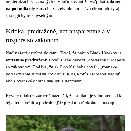
modernizácii sa cena týchto vrtuľníkov môže vyšplhať
takmer
na pol miliardy eur
, čím sa celý obchod stáva ekonomicky aj
strategicky nezmyselným.
Kritika: predražené, netransparentné a v
rozpore so zákonom
Naď nešetrí ostrými slovami. Tvrdí, že nákup Black Hawkov je
extrémne predražený
a podľa jeho názoru „obstaraný v rozpore
so zákonom“. Dodáva, že ak Fico Kaliňáka chváli, „rovnaké
poďakovanie si musia hovoriť aj Rusi, ktorí s radosťou sledujú,
ako slovenská obrana nakupuje nezmysly“.
Bývalý minister zároveň naznačil, že sa plánuje v budúcnosti k
tejto téme vrátiť a podrobnejšie preskúmať okolnosti nákupu.