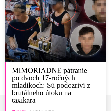
MIMORIADNE pátranie
po dvoch 17-ročných
mladíkoch: Sú podozriví z
brutálneho útoku na
taxikára
ROMANA
-
7. AUGUSTA 2026