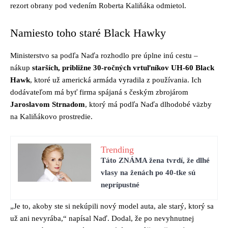
rezort obrany pod vedením Roberta Kaliňáka odmietol.
Namiesto toho staré Black Hawky
Ministerstvo sa podľa Naďa rozhodlo pre úplne inú cestu –
nákup
starších, približne 30-ročných vrtuľníkov UH-60 Black
Hawk
, ktoré už americká armáda vyradila z používania. Ich
dodávateľom má byť firma spájaná s českým zbrojárom
Jaroslavom Strnadom
, ktorý má podľa Naďa dlhodobé väzby
na Kaliňákovo prostredie.
Trending
Táto ZNÁMA žena tvrdí, že dlhé
vlasy na ženách po 40-tke sú
neprípustné
„Je to, akoby ste si nekúpili nový model auta, ale starý, ktorý sa
už ani nevyrába,“ napísal Naď. Dodal, že po nevyhnutnej