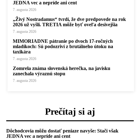
JEDNA vec a nepríde ani cent
7. augusta 2026
„Živý Nostradamus“ tvrdí, že dve predpovede na rok
2026 už vyšli. TRETIA môže byť oveľa desivejšia
7. augusta 2026
MIMORIADNE pátranie po dvoch 17-ročných
mladíkoch: Sú podozriví z brutálneho útoku na
taxikára
7. augusta 2026
Zomrela známa slovenská herečka, na javisku
zanechala výraznú stopu
7. augusta 2026
Prečítaj si aj
Dôchodcovia môžu dostať peniaze navyše: Stačí však
JEDNA vec a nepríde ani cent