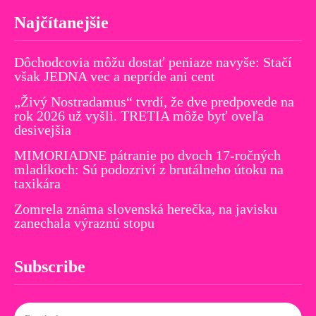
Najčítanejšie
Dôchodcovia môžu dostať peniaze navyše: Stačí
však JEDNA vec a nepríde ani cent
„Živý Nostradamus“ tvrdí, že dve predpovede na
rok 2026 už vyšli. TRETIA môže byť oveľa
desivejšia
MIMORIADNE pátranie po dvoch 17-ročných
mladíkoch: Sú podozriví z brutálneho útoku na
taxikára
Zomrela známa slovenská herečka, na javisku
zanechala výraznú stopu
Subscribe