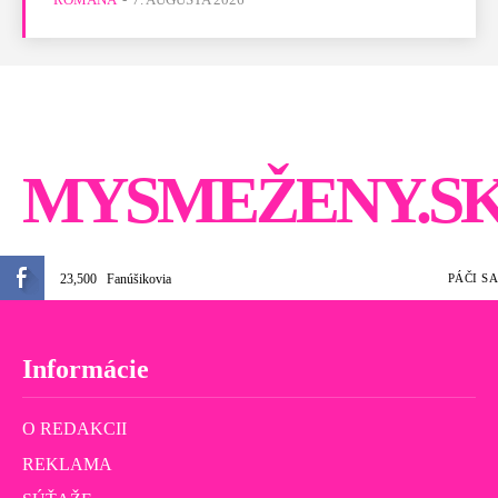
MYSMEŽENY.S
23,500
Fanúšikovia
PÁČI SA
Informácie
O REDAKCII
REKLAMA