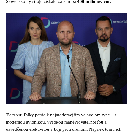
Slovensko by stroje získalo za zhruba
400 miliónov eur
.
Tieto vrtuľníky patria k najmodernejším vo svojom type – s
modernou avionikou, vysokou manévrovateľnosťou a
osvedčenou efektivitou v boji proti dronom. Napriek tomu ich