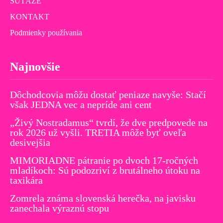
SÚŤAŽE
KONTAKT
Podmienky používania
Najnovšie
Dôchodcovia môžu dostať peniaze navyše: Stačí
však JEDNA vec a nepríde ani cent
„Živý Nostradamus“ tvrdí, že dve predpovede na
rok 2026 už vyšli. TRETIA môže byť oveľa
desivejšia
MIMORIADNE pátranie po dvoch 17-ročných
mladíkoch: Sú podozriví z brutálneho útoku na
taxikára
Zomrela známa slovenská herečka, na javisku
zanechala výraznú stopu