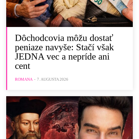
Dôchodcovia môžu dostať
peniaze navyše: Stačí však
JEDNA vec a nepríde ani
cent
ROMANA
-
7. AUGUSTA 2026