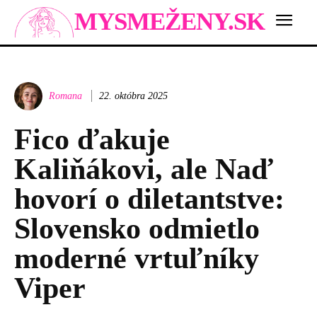
MYSMEŽENY.SK
Romana
22. októbra 2025
Fico ďakuje
Kaliňákovi, ale Naď
hovorí o diletantstve:
Slovensko odmietlo
moderné vrtuľníky
Viper