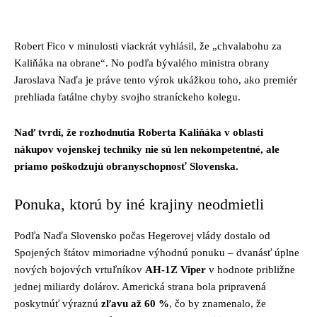
Facebook
Twitter
Pinterest
Whats
Robert Fico v minulosti viackrát vyhlásil, že „chvalabohu za
Kaliňáka na obrane“. No podľa bývalého ministra obrany
Jaroslava Naďa je práve tento výrok ukážkou toho, ako premiér
prehliada fatálne chyby svojho straníckeho kolegu.
Naď tvrdí, že rozhodnutia Roberta Kaliňáka v oblasti
nákupov vojenskej techniky nie sú len nekompetentné, ale
priamo poškodzujú obranyschopnosť Slovenska.
Ponuka, ktorú by iné krajiny neodmietli
Podľa Naďa Slovensko počas Hegerovej vlády dostalo od
Spojených štátov mimoriadne výhodnú ponuku – dvanásť úplne
nových bojových vrtuľníkov
AH-1Z Viper
v hodnote približne
jednej miliardy dolárov. Americká strana bola pripravená
poskytnúť výraznú
zľavu až 60 %
, čo by znamenalo, že