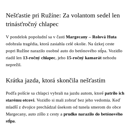
Nešťastie pri Ružíne: Za volantom sedel len
trinásťročný chlapec
V pondelok popoludní sa v časti
Margecany – Rolová Huta
odohrala tragédia, ktorá zasiahla celé okolie. Na úzkej ceste
popri Ružíne narazilo osobné auto do betónového stĺpa. Vozidlo
riadil len
13-ročný chlapec
, jeho
15-ročný kamarát
nehodu
neprežil.
Krátka jazda, ktorá skončila nešťastím
Podľa polície sa chlapci vybrali na jazdu autom, ktoré
patrilo ich
starému otcovi
. Vozidlo si mali zobrať bez jeho vedomia. Keď
mladší z dvojice prechádzal úsekom od tunela smerom do obce
Margecany, auto zišlo z cesty a
prudko narazilo do betónového
stĺpa
.