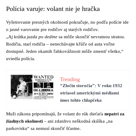
Polícia varuje: volant nie je hračka
Vyšetrovanie presných okolností pokračuje, no podľa polície ide
o jasné varovanie pre rodičov aj starých rodičov.
„Aj krátka
jazda po dedine
sa môže skončiť nevratnou stratou.
Rodičia, starí rodičia – nenechávajte kľúče od auta voľne
dostupné. Jeden okamih ľahkovážnosti môže zmeniť všetko,“
uviedla polícia.
Trending
“Zločin storočia”: V roku 1932
otriasol americkými médiami
únos tohto chlapčeka
Muži zákona pripomínajú, že volant do rúk dieťaťa
nepatrí za
žiadnych okolností
– ani zdanlivo neškodná skúška „na
parkovisku“ sa nemusí skončiť šťastne.