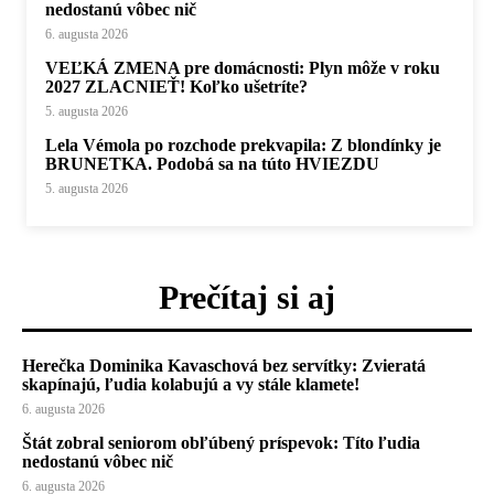
nedostanú vôbec nič
6. augusta 2026
VEĽKÁ ZMENA pre domácnosti: Plyn môže v roku
2027 ZLACNIEŤ! Koľko ušetríte?
5. augusta 2026
Lela Vémola po rozchode prekvapila: Z blondínky je
BRUNETKA. Podobá sa na túto HVIEZDU
5. augusta 2026
Prečítaj si aj
Herečka Dominika Kavaschová bez servítky: Zvieratá
skapínajú, ľudia kolabujú a vy stále klamete!
6. augusta 2026
Štát zobral seniorom obľúbený príspevok: Títo ľudia
nedostanú vôbec nič
6. augusta 2026