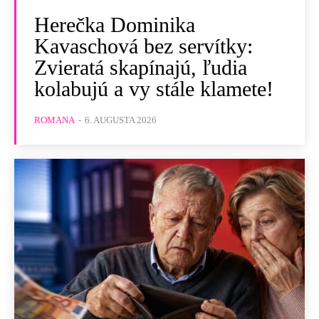
Herečka Dominika
Kavaschová bez servítky:
Zvieratá skapínajú, ľudia
kolabujú a vy stále klamete!
ROMANA
-
6. AUGUSTA 2026