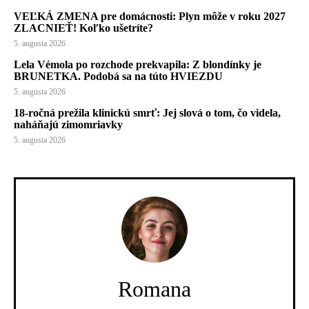
VEĽKÁ ZMENA pre domácnosti: Plyn môže v roku 2027
ZLACNIEŤ! Koľko ušetríte?
5. augusta 2026
Lela Vémola po rozchode prekvapila: Z blondínky je
BRUNETKA. Podobá sa na túto HVIEZDU
5. augusta 2026
18-ročná prežila klinickú smrť: Jej slová o tom, čo videla,
naháňajú zimomriavky
5. augusta 2026
Romana