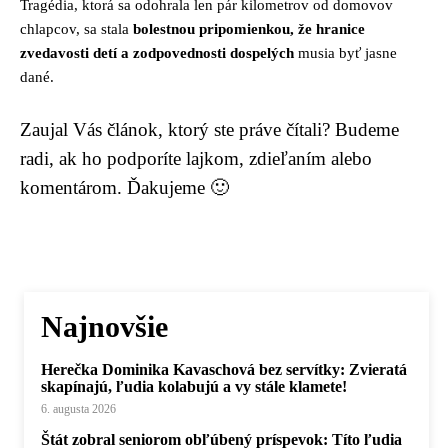
Tragédia, ktorá sa odohrala len pár kilometrov od domovov
chlapcov, sa stala
bolestnou pripomienkou, že hranice
zvedavosti detí a zodpovednosti dospelých
musia byť jasne
dané.
Zaujal Vás článok, ktorý ste práve čítali? Budeme
radi, ak ho podporíte lajkom, zdieľaním alebo
komentárom. Ďakujeme 🙂
Najnovšie
Herečka Dominika Kavaschová bez servítky: Zvieratá
skapínajú, ľudia kolabujú a vy stále klamete!
6. augusta 2026
Štát zobral seniorom obľúbený príspevok: Títo ľudia