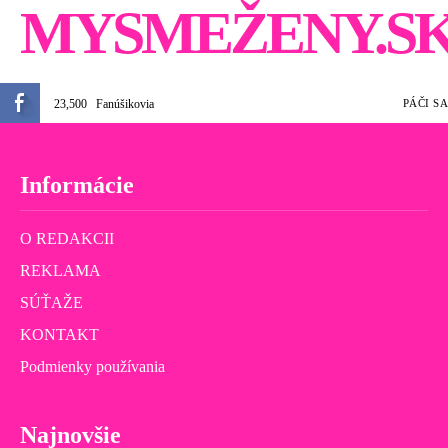
MYSMEŽENY.S
23,500
Fanúšikovia
PÁČI SA
Informácie
O REDAKCII
REKLAMA
SÚŤAŽE
KONTAKT
Podmienky používania
Najnovšie