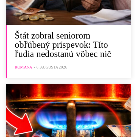
Štát zobral seniorom
obľúbený príspevok: Títo
ľudia nedostanú vôbec nič
ROMANA
-
6. AUGUSTA 2026