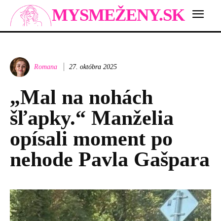
MYSMEŽENY.SK
Romana
27. októbra 2025
„Mal na nohách
šľapky.“ Manželia
opísali moment po
nehode Pavla Gašpara