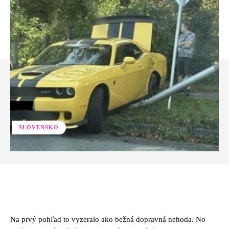
SLOVENSKO
Facebook
Twitter
Pinterest
Whats
Na prvý pohľad to vyzeralo ako bežná dopravná nehoda. No