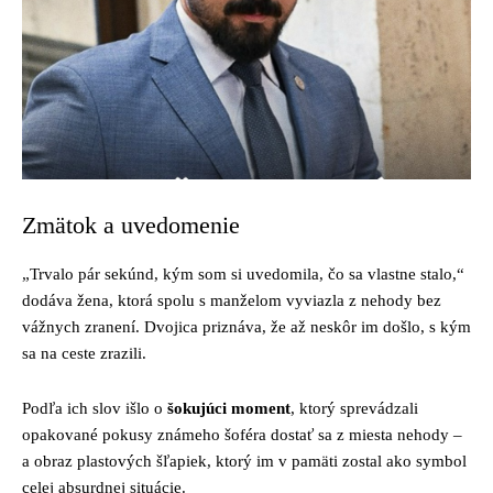
Zmätok a uvedomenie
„Trvalo pár sekúnd, kým som si uvedomila, čo sa vlastne stalo,“
dodáva žena, ktorá spolu s manželom vyviazla z nehody bez
vážnych zranení. Dvojica priznáva, že až neskôr im došlo, s kým
sa na ceste zrazili.
Podľa ich slov išlo o
šokujúci moment
, ktorý sprevádzali
opakované pokusy známeho šoféra dostať sa z miesta nehody –
a obraz plastových šľapiek, ktorý im v pamäti zostal ako symbol
celej absurdnej situácie.