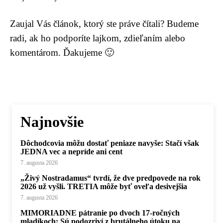
Zaujal Vás článok, ktorý ste práve čítali? Budeme
radi, ak ho podporíte lajkom, zdieľaním alebo
komentárom. Ďakujeme 🙂
Najnovšie
Dôchodcovia môžu dostať peniaze navyše: Stačí však
JEDNA vec a nepríde ani cent
7. augusta 2026
„Živý Nostradamus“ tvrdí, že dve predpovede na rok
2026 už vyšli. TRETIA môže byť oveľa desivejšia
7. augusta 2026
MIMORIADNE pátranie po dvoch 17-ročných
mladíkoch: Sú podozriví z brutálneho útoku na