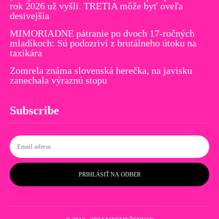
rok 2026 už vyšli. TRETIA môže byť oveľa
desivejšia
MIMORIADNE pátranie po dvoch 17-ročných
mladíkoch: Sú podozriví z brutálneho útoku na
taxikára
Zomrela známa slovenská herečka, na javisku
zanechala výraznú stopu
Subscribe
PRIHLÁSIŤ NA ODBER