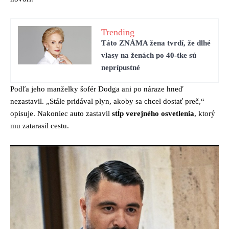
Trending
Táto ZNÁMA žena tvrdí, že dlhé
vlasy na ženách po 40-tke sú
neprípustné
Podľa jeho manželky šofér Dodga ani po náraze hneď
nezastavil. „Stále pridával plyn, akoby sa chcel dostať preč,“
opisuje. Nakoniec auto zastavil
stĺp verejného osvetlenia
, ktorý
mu zatarasil cestu.