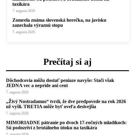
taxikára
7. augusta 2026
Zomrela známa slovenská herečka, na javisku
zanechala výraznú stopu
7. augusta 2026
Prečítaj si aj
Dôchodcovia môžu dostať peniaze navyše: Stačí však
JEDNA vec a nepríde ani cent
7. augusta 2026
„Živý Nostradamus“ tvrdí, že dve predpovede na rok 2026
už vyšli. TRETIA môže byť oveľa desivejšia
7. augusta 2026
MIMORIADNE pátranie po dvoch 17-ročných mladíkoch:
Sú podozriví z brutálneho útoku na taxikára
7. augusta 2026