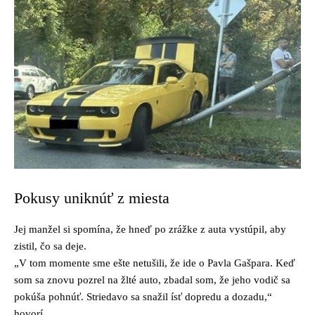
Pokusy uniknúť z miesta
Jej manžel si spomína, že hneď po zrážke z auta vystúpil, aby
zistil, čo sa deje.
„V tom momente sme ešte netušili, že ide o Pavla Gašpara. Keď
som sa znovu pozrel na žlté auto, zbadal som, že jeho vodič sa
pokúša pohnúť. Striedavo sa snažil ísť dopredu a dozadu,“
hovorí.