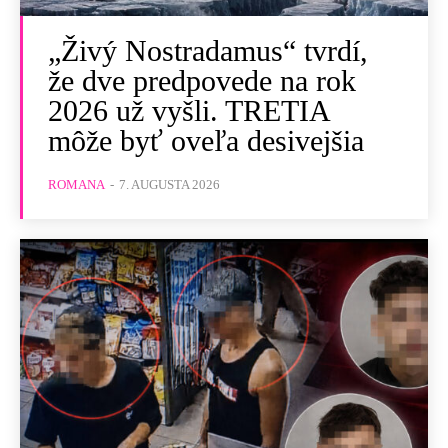
„Živý Nostradamus“ tvrdí,
že dve predpovede na rok
2026 už vyšli. TRETIA
môže byť oveľa desivejšia
ROMANA
-
7. AUGUSTA 2026