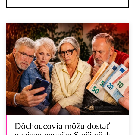
Dôchodcovia môžu dostať
peniaze navyše: Stačí však