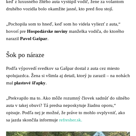
keď z luxusného žltého auta vystúpil vodič, žene za volantom
druhého vozidla bolo okamžite jasné, kto pred ňou stojí.
„Pochopila som to hneď, keď som ho videla vyliezť z auta,“
hovorí pre
Hospodárske noviny
manželka vodiča, do ktorého
narazil
Pavol Gašpar
.
Šok po náraze
Podľa výpovedí svedkov sa Gašpar dostal z auta cez miesto
spolujazdca. Žena si všimla aj detail, ktorý ju zarazil – na nohách
mal
plastové šľapky
.
„Prekvapilo ma to. Ako môže rozumný človek sadnúť do silného
auta v takej obuvi? Tá predsa neposkytuje žiadnu oporu,“
opisuje. Podľa nej je možné, že práve to mohlo ovplyvniť, ako
sa jazda skončila informuje
refresher.sk.