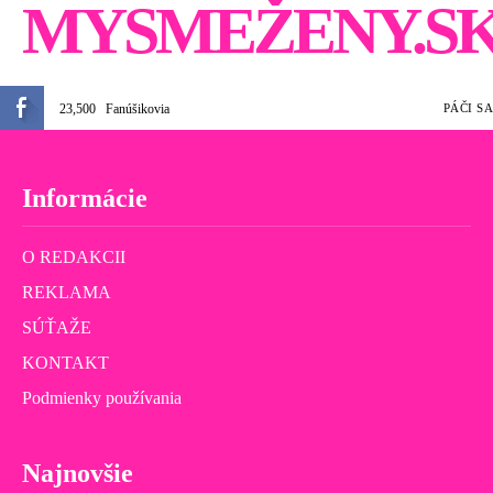
MYSMEŽENY.S
23,500
Fanúšikovia
PÁČI SA
Informácie
O REDAKCII
REKLAMA
SÚŤAŽE
KONTAKT
Podmienky používania
Najnovšie