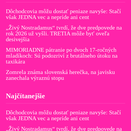
Dôchodcovia môžu dostať peniaze navyše: Stačí
však JEDNA vec a nepríde ani cent
„Živý Nostradamus“ tvrdí, že dve predpovede na
rok 2026 už vyšli. TRETIA môže byť oveľa
desivejšia
MIMORIADNE pátranie po dvoch 17-ročných
mladíkoch: Sú podozriví z brutálneho útoku na
taxikára
Zomrela známa slovenská herečka, na javisku
zanechala výraznú stopu
Najčítanejšie
Dôchodcovia môžu dostať peniaze navyše: Stačí
však JEDNA vec a nepríde ani cent
„Živý Nostradamus“ tvrdí, že dve predpovede na