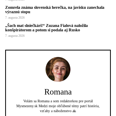
Zomrela známa slovenská herečka, na javisku zanechala
výraznú stopu
7. augusta 2026
„Šach mat slniečkári!“ Zuzana Fialová naložila
konšpirátorom a potom si podala aj Rusko
7. augusta 2026
Romana
Volám sa Romana a som redaktorkou pre portál
Mysmezeny.sk Medzi moje obľúbené témy patrí história,
vzťahy a náboženstvo 🙏