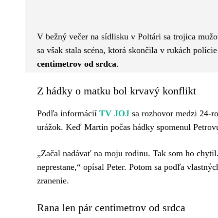
Facebook
Twitter
ZDIEĽAM
V bežný večer na sídlisku v Poltári sa trojica mužo
sa však stala scéna, ktorá skončila v rukách políci
centimetrov od srdca
.
Z hádky o matku bol krvavý konflikt
Podľa informácií
TV JOJ
sa rozhovor medzi 24-
urážok. Keď Martin počas hádky spomenul Petrovú 
„Začal nadávať na moju rodinu. Tak som ho chytil
neprestane,“ opísal Peter. Potom sa podľa vlastnýc
zranenie.
Rana len pár centimetrov od srdca