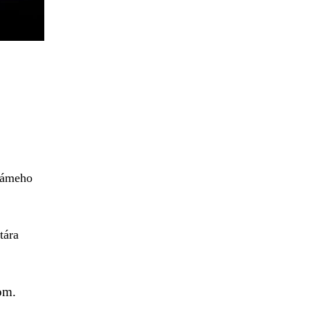
známeho
tára
om.