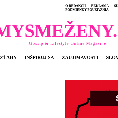
O REDAKCII
REKLAMA
S
PODMIENKY POUŽÍVANIA
MYSMEŽENY.
Gossip & Lifestyle Online Magazine
VZŤAHY
INŠPIRUJ SA
ZAUJÍMAVOSTI
SLO