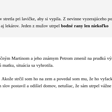
Pinterest
WhatsApp
v stretla pri lavičke, aby si vypila. Z nevinne vyzerajúceho p
e aj lekárov. Jeden z mužov utrpel
bodné rany len niekoľko
ročným Martinom a jeho známym Petrom zmenil na prudkú v
matku, situácia sa vyhrotila.
. Akože strčil som ho na zem a povedal som mu, že ho vyfac
h slov postavil a odišiel domov, netušiac, že sám utrpel vážne