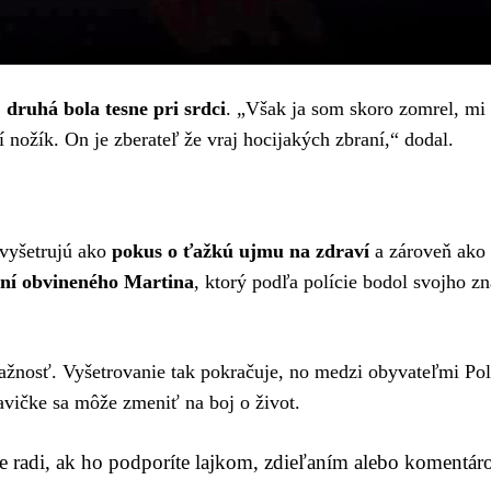
 druhá bola tesne pri srdci
. „Však ja som skoro zomrel, mi
 nožík. On je zberateľ že vraj hocijakých zbraní,“ dodal.
 vyšetrujú ako
pokus o ťažkú ujmu na zdraví
a zároveň ako
ní obvineného Martina
, ktorý podľa polície bodol svojho 
ažnosť. Vyšetrovanie tak pokračuje, no medzi obyvateľmi Pol
lavičke sa môže zmeniť na boj o život.
me radi, ak ho podporíte lajkom, zdieľaním alebo komentár