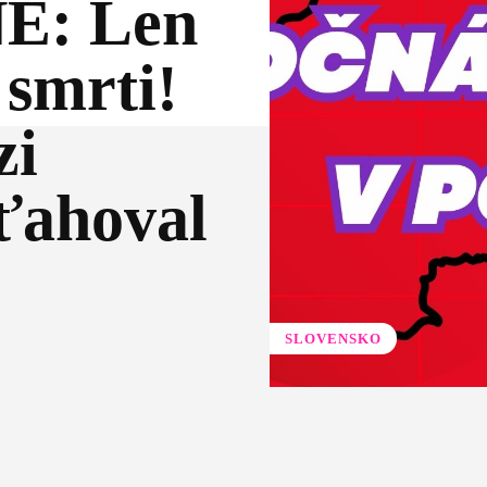
: Len
 smrti!
zi
ťahoval
SLOVENSKO