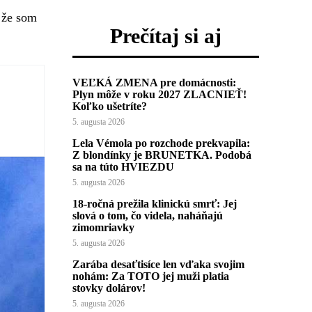
, že som
Prečítaj si aj
VEĽKÁ ZMENA pre domácnosti:
Plyn môže v roku 2027 ZLACNIEŤ!
Koľko ušetríte?
5. augusta 2026
Lela Vémola po rozchode prekvapila:
Z blondínky je BRUNETKA. Podobá
sa na túto HVIEZDU
5. augusta 2026
18-ročná prežila klinickú smrť: Jej
slová o tom, čo videla, naháňajú
zimomriavky
5. augusta 2026
Zarába desaťtisíce len vďaka svojim
nohám: Za TOTO jej muži platia
stovky dolárov!
5. augusta 2026