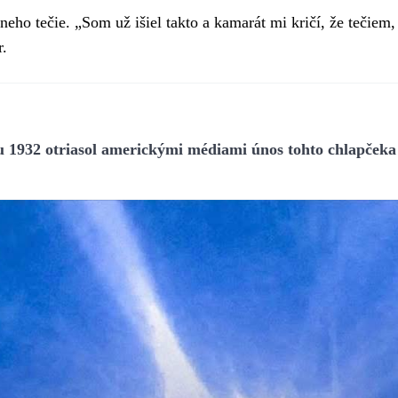
neho tečie. „Som už išiel takto a kamarát mi kričí, že tečiem
r.
ku 1932 otriasol americkými médiami únos tohto chlapčeka