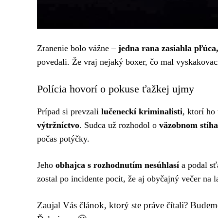
Zranenie bolo vážne –
jedna rana zasiahla pľúca,
povedali. Že vraj nejaký boxer, čo mal vyskakovací
Polícia hovorí o pokuse ťažkej ujmy
Prípad si prevzali
lučeneckí kriminalisti
, ktorí ho
výtržníctvo
. Sudca už rozhodol o
väzobnom stíha
počas potýčky.
Jeho
obhajca s rozhodnutím nesúhlasí
a podal sť
zostal po incidente pocit, že aj obyčajný večer na 
Zaujal Vás článok, ktorý ste práve čítali? Bude