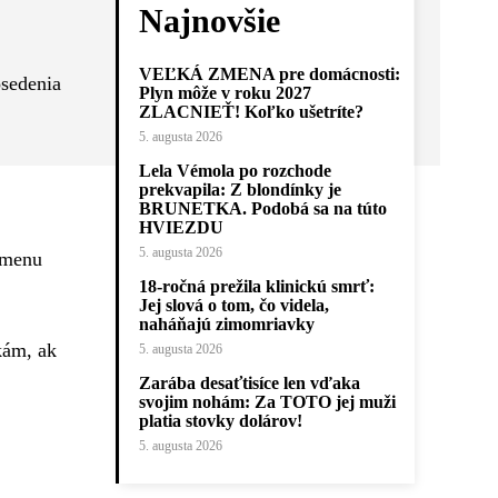
Najnovšie
VEĽKÁ ZMENA pre domácnosti:
osedenia
Plyn môže v roku 2027
ZLACNIEŤ! Koľko ušetríte?
5. augusta 2026
Lela Vémola po rozchode
prekvapila: Z blondínky je
BRUNETKA. Podobá sa na túto
HVIEZDU
5. augusta 2026
ýmenu
18-ročná prežila klinickú smrť:
Jej slová o tom, čo videla,
naháňajú zimomriavky
kám, ak
5. augusta 2026
Zarába desaťtisíce len vďaka
svojim nohám: Za TOTO jej muži
platia stovky dolárov!
5. augusta 2026