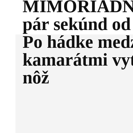
MIMORIADNE
pár sekúnd od
Po hádke med
kamarátmi vy
nôž