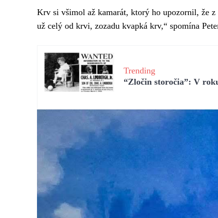
Krv si všimol až kamarát, ktorý ho upozornil, že z 
už celý od krvi, zozadu kvapká krv,“ spomína Pete
Trending
“Zločin storočia”: V ro