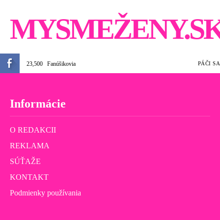
MYSMEŽENY.S
23,500
Fanúšikovia
PÁČI SA
Informácie
O REDAKCII
REKLAMA
SÚŤAŽE
KONTAKT
Podmienky používania