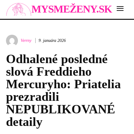
MYSMEŽENY.SK
Verrny
9. januára 2026
Odhalené posledné
slová Freddieho
Mercuryho: Priatelia
prezradili
NEPUBLIKOVANÉ
detaily