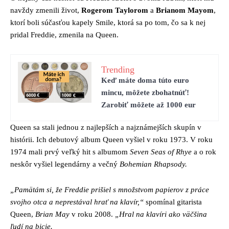
navždy zmenili život,
Rogerom Taylorom
a
Brianom Mayom
,
ktorí boli súčasťou kapely Smile, ktorá sa po tom, čo sa k nej
pridal Freddie, zmenila na Queen.
Trending
Keď máte doma túto euro
mincu, môžete zbohatnúť!
Zarobiť môžete až 1000 eur
Queen sa stali jednou z najlepších a najznámejších skupín v
histórii. Ich debutový album Queen vyšiel v roku 1973. V roku
1974 mali prvý veľký hit s albumom
Seven Seas of Rhye
a o rok
neskôr vyšiel legendárny a večný
Bohemian Rhapsody.
„Pamätám si, že Freddie prišiel s množstvom papierov z práce
svojho otca a neprestával hrať na klavír,“
spomínal gitarista
Queen,
Brian May
v roku 2008.
„Hral na klavíri ako väčšina
ľudí na bicie.