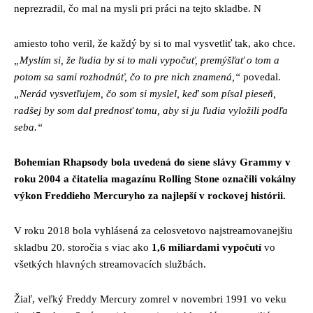
neprezradil, čo mal na mysli pri práci na tejto skladbe. N
amiesto toho veril, že každý by si to mal vysvetliť tak, ako chce.
„Myslím si, že ľudia by si to mali vypočuť, premýšľať o tom a
potom sa sami rozhodnúť, čo to pre nich znamená,“
povedal.
„Nerád vysvetľujem, čo som si myslel, keď som písal pieseň,
radšej by som dal prednosť tomu, aby si ju ľudia vyložili podľa
seba.“
Bohemian Rhapsody bola uvedená do siene slávy Grammy v
roku 2004 a čitatelia magazínu Rolling Stone označili vokálny
výkon Freddieho Mercuryho za najlepší v rockovej histórii.
V roku 2018 bola vyhlásená za celosvetovo najstreamovanejšiu
skladbu 20. storočia s viac ako
1,6 miliardami vypočutí
vo
všetkých hlavných streamovacích službách.
Žiaľ, veľký Freddy Mercury zomrel v novembri 1991 vo veku