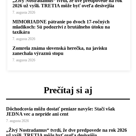
„Živý Nostradamus“ tvrdí, že dve predpovede na rok
2026 už vyšli. TRETIA môže byť oveľa desivejšia
7. augusta 2026
MIMORIADNE pátranie po dvoch 17-ročných
mladíkoch: Sú podozriví z brutálneho útoku na
taxikára
7. augusta 2026
Zomrela známa slovenská herečka, na javisku
zanechala výraznú stopu
7. augusta 2026
Prečítaj si aj
Dôchodcovia môžu dostať peniaze navyše: Stačí však
JEDNA vec a nepríde ani cent
7. augusta 2026
„Živý Nostradamus“ tvrdí, že dve predpovede na rok 2026
už vyšli. TRETIA môže byť oveľa desivejšia