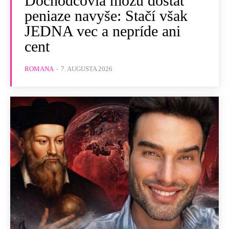
Dôchodcovia môžu dostať
peniaze navyše: Stačí však
JEDNA vec a nepríde ani
cent
ROMANA
-
7. AUGUSTA 2026