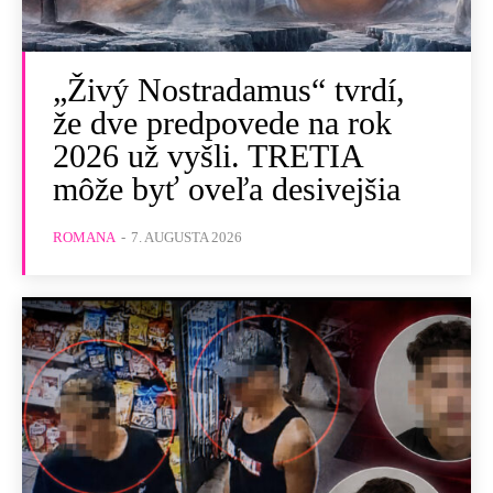
„Živý Nostradamus“ tvrdí,
že dve predpovede na rok
2026 už vyšli. TRETIA
môže byť oveľa desivejšia
ROMANA
-
7. AUGUSTA 2026