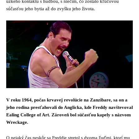
úzkeho kontaktu s hudbou, s niečím, čo zostalo kľúčovou
súčasťou jeho bytia až do zvyšku jeho života.
V roku 1964, počas krvavej revolúcie na Zanzibare, sa on a
jeho rodina presťahovali do Anglicka, kde Freddy navštevoval
Ealing College of Art. Zároveň bol súčasťou kapely s názvom
Wreckage.
O nejaký čas neskôr sa Freddie stretol s dvoma ľuďmi, ktorí mu