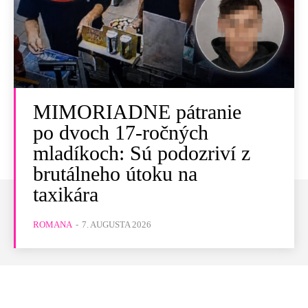
MIMORIADNE pátranie
po dvoch 17-ročných
mladíkoch: Sú podozriví z
brutálneho útoku na
taxikára
ROMANA
-
7. AUGUSTA 2026