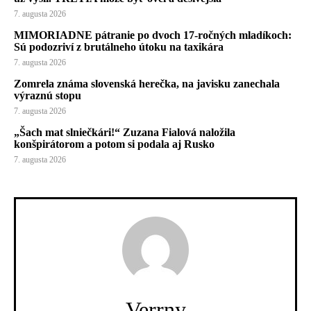
7. augusta 2026
MIMORIADNE pátranie po dvoch 17-ročných mladíkoch:
Sú podozriví z brutálneho útoku na taxikára
7. augusta 2026
Zomrela známa slovenská herečka, na javisku zanechala
výraznú stopu
7. augusta 2026
„Šach mat slniečkári!“ Zuzana Fialová naložila
konšpirátorom a potom si podala aj Rusko
7. augusta 2026
Verrny