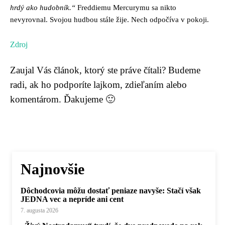
hrdý ako hudobník.“
Freddiemu Mercurymu sa nikto
nevyrovnal. Svojou hudbou stále žije. Nech odpočíva v pokoji.
Zdroj
Zaujal Vás článok, ktorý ste práve čítali? Budeme
radi, ak ho podporíte lajkom, zdieľaním alebo
komentárom. Ďakujeme 🙂
Najnovšie
Dôchodcovia môžu dostať peniaze navyše: Stačí však
JEDNA vec a nepríde ani cent
7. augusta 2026