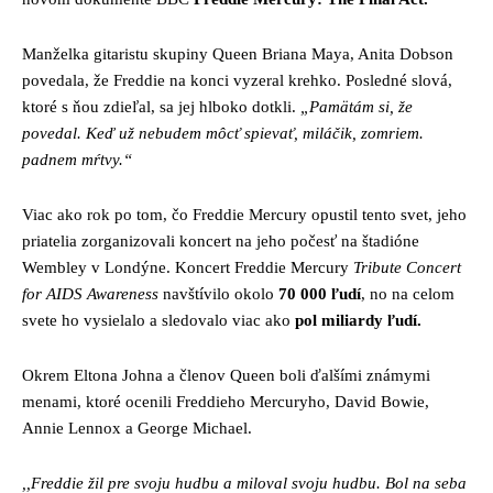
Manželka gitaristu skupiny Queen Briana Maya, Anita Dobson
povedala, že Freddie na konci vyzeral krehko. Posledné slová,
ktoré s ňou zdieľal, sa jej hlboko dotkli.
„Pamätám si, že
povedal. Keď už nebudem môcť spievať, miláčik, zomriem.
padnem mŕtvy.“
Viac ako rok po tom, čo Freddie Mercury opustil tento svet, jeho
priatelia zorganizovali koncert na jeho počesť na štadióne
Wembley v Londýne. Koncert Freddie Mercury
Tribute Concert
for AIDS Awareness
navštívilo okolo
70 000 ľudí
, no na celom
svete ho vysielalo a sledovalo viac ako
pol miliardy ľudí.
Okrem Eltona Johna a členov Queen boli ďalšími známymi
menami, ktoré ocenili Freddieho Mercuryho, David Bowie,
Annie Lennox a George Michael.
,,Freddie žil pre svoju hudbu a miloval svoju hudbu. Bol na seba