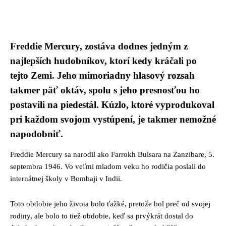
Facebook
Twitter
Pinterest
Whats
Freddie Mercury, zostáva dodnes jedným z
najlepších hudobníkov, ktorí kedy kráčali po
tejto Zemi. Jeho mimoriadny hlasový rozsah
takmer päť oktáv, spolu s jeho presnosťou ho
postavili na piedestál. Kúzlo, ktoré vyprodukoval
pri každom svojom vystúpení, je takmer nemožné
napodobniť.
Freddie Mercury sa narodil ako Farrokh Bulsara na Zanzibare, 5.
septembra 1946. Vo veľmi mladom veku ho rodičia poslali do
internátnej školy v Bombaji v Indii.
Toto obdobie jeho života bolo ťažké, pretože bol preč od svojej
rodiny, ale bolo to tiež obdobie, keď sa prvýkrát dostal do