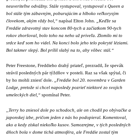
neuveriteľne odvážny. Stále vystupoval, vystupoval s Queen a
bol stále tým zábavným, poburujúcim a hlboko veľkorysým
človekom, akým vždy bol,“
napísal Elton John.
„Keďže sa
Freddie zdravotný stav koncom 80-tych a začiatkom 90-tych
rokov zhoršoval, bolo toho na neho už priveľa. Zlomilo mi to
srdce keď som ho videl. Na konci bolo jeho telo pokryté léziami.
Bol takmer slepý. Bol príliš slabý na to, aby vôbec stál.“
Peter Freestone, Freddieho drahý priateľ, prezradil, že spevák
strávil posledných pár týždňov v posteli. Raz sa však spýtal, či
by ho mohli zniesť dole.
„Freddie bol 20. novembra v Garden
Lodge, pretože si chcel naposledy pozrieť niektoré zo svojich
umeleckých diel,“
spomínal Peter.
,,Terry ho zniesol dole po schodoch, ale on chodil po obývačke a
japonskej izbe, pričom jeden z nás ho podopieral.
Komentoval,
ako a kedy získal niekoľko kusov. Samozrejme, v tých posledných
dňoch bola v dome tichá atmosféra, ale Freddie zostal tým