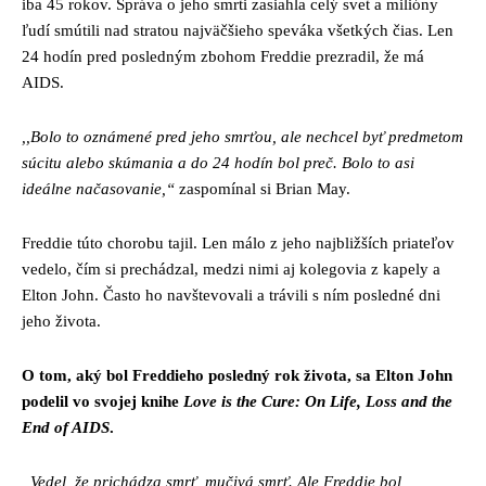
iba 45 rokov. Správa o jeho smrti zasiahla celý svet a milióny
ľudí smútili nad stratou najväčšieho speváka všetkých čias. Len
24 hodín pred posledným zbohom Freddie prezradil, že má
AIDS.
,,Bolo to oznámené pred jeho smrťou, ale nechcel byť predmetom
súcitu alebo skúmania a do 24 hodín bol preč. Bolo to asi
ideálne načasovanie,“
zaspomínal si Brian May.
Freddie túto chorobu tajil. Len málo z jeho najbližších priateľov
vedelo, čím si prechádzal, medzi nimi aj kolegovia z kapely a
Elton John. Často ho navštevovali a trávili s ním posledné dni
jeho života.
O tom, aký bol Freddieho posledný rok života, sa Elton John
podelil vo svojej knihe
Love is the Cure: On Life, Loss and the
End of AIDS
.
„Vedel, že prichádza smrť, mučivá smrť. Ale Freddie bol