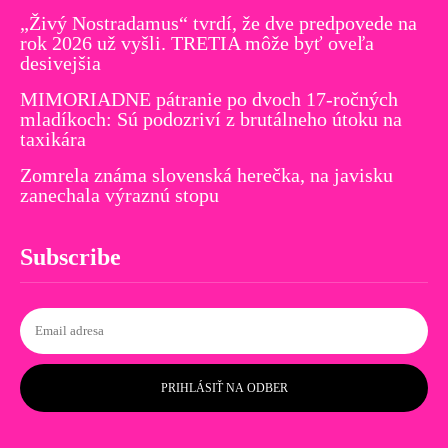
„Živý Nostradamus“ tvrdí, že dve predpovede na
rok 2026 už vyšli. TRETIA môže byť oveľa
desivejšia
MIMORIADNE pátranie po dvoch 17-ročných
mladíkoch: Sú podozriví z brutálneho útoku na
taxikára
Zomrela známa slovenská herečka, na javisku
zanechala výraznú stopu
Subscribe
PRIHLÁSIŤ NA ODBER