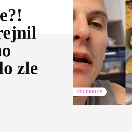
e?!
ejnil
ho
o zle
CELEBRITY