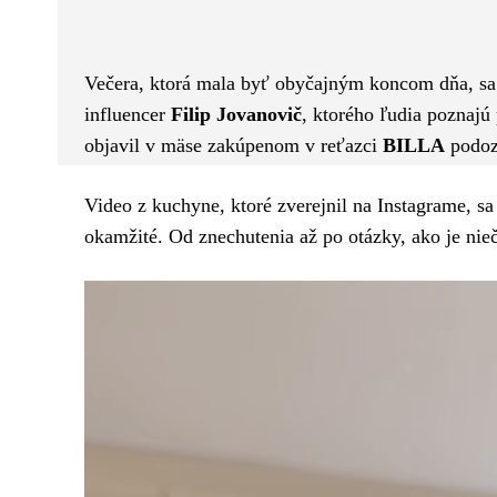
Facebook
Twitter
ZDIEĽAM
Večera, ktorá mala byť obyčajným koncom dňa, sa 
influencer
Filip Jovanovič
, ktorého ľudia pozna
objavil v mäse zakúpenom v reťazci
BILLA
podozr
Video z kuchyne, ktoré zverejnil na Instagrame, sa
okamžité. Od znechutenia až po otázky, ako je ni