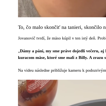
To, čo malo skončiť na tanieri, skončilo n
Jovanovič tvrdí, že mäso kúpil v ten istý deň. Pro
„
Dámy a páni, my sme práve dojedli večeru, aj
kuracom mäse, ktoré sme mali z Billy. A zrazu 
Na videu následne približuje kameru k podozrivý