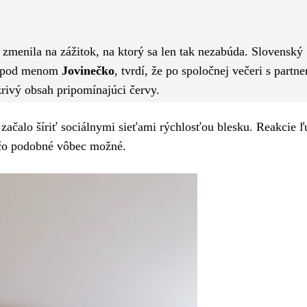
Pinterest
WhatsApp
zmenila na zážitok, na ktorý sa len tak nezabúda. Slovenský
jú pod menom
Jovinečko
, tvrdí, že po spoločnej večeri s partn
ivý obsah pripomínajúci červy.
 začalo šíriť sociálnymi sieťami rýchlosťou blesku. Reakcie ľ
ečo podobné vôbec možné.