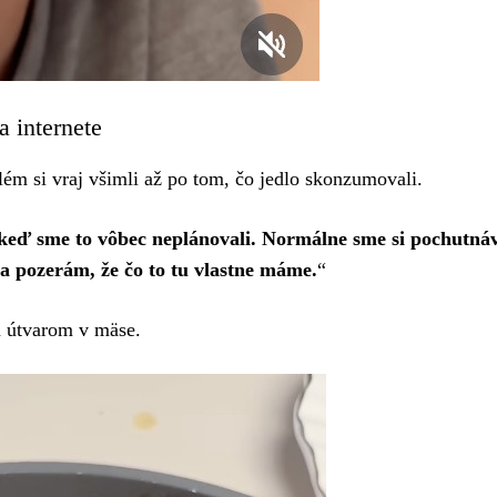
a internete
blém si vraj všimli až po tom, čo jedlo skonzumovali.
 keď sme to vôbec neplánovali. Normálne sme si pochutnáv
sa pozerám, že čo to tu vlastne máme.
“
m útvarom v mäse.