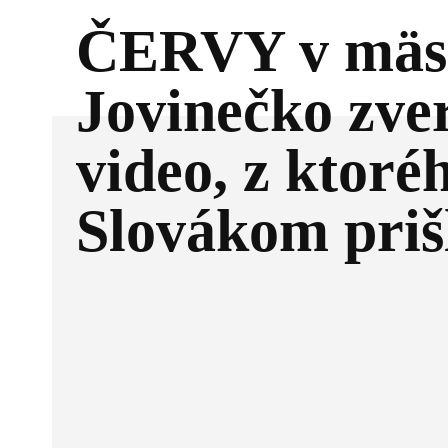
ČERVY v mäs
Jovinečko zver
video, z ktoré
Slovákom prišl