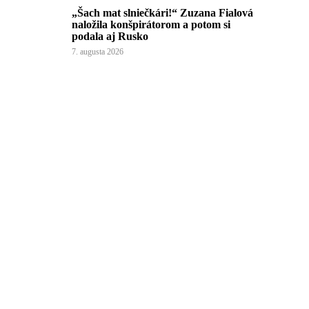
„Šach mat slniečkári!“ Zuzana Fialová
naložila konšpirátorom a potom si
podala aj Rusko
7. augusta 2026