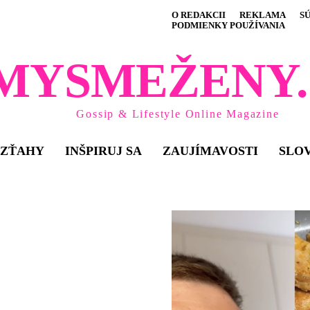
O REDAKCII
REKLAMA
S
PODMIENKY POUŽÍVANIA
MYSMEŽENY.
Gossip & Lifestyle Online Magazine
VZŤAHY
INŠPIRUJ SA
ZAUJÍMAVOSTI
SLO