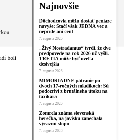
Najnovšie
Dôchodcovia môžu dostať peniaze
navyše: Stačí však JEDNA vec a
nepríde ani cent
erkou
7. augusta 2026
„Živý Nostradamus“ tvrdí, že dve
predpovede na rok 2026 už vyšli.
udí boli
TRETIA môže byť oveľa
desivejšia
7. augusta 2026
MIMORIADNE pátranie po
dvoch 17-ročných mladíkoch: Sú
podozriví z brutálneho útoku na
taxikára
7. augusta 2026
Zomrela známa slovenská
herečka, na javisku zanechala
výraznú stopu
7. augusta 2026