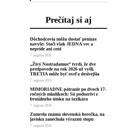
Prečítaj si aj
Dôchodcovia môžu dostať peniaze
navyše: Stačí však JEDNA vec a
nepríde ani cent
7. augusta 2026
„Živý Nostradamus“ tvrdí, že dve
predpovede na rok 2026 už vyšli.
TRETIA môže byť oveľa desivejšia
7. augusta 2026
MIMORIADNE pátranie po dvoch 17-
ročných mladíkoch: Sú podozriví z
brutálneho útoku na taxikára
7. augusta 2026
Zomrela známa slovenská herečka, na
javisku zanechala výraznú stopu
7. augusta 2026