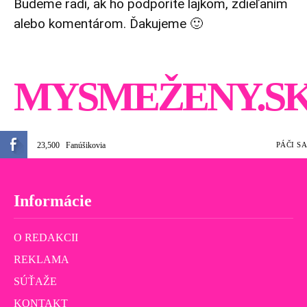
Budeme radi, ak ho podporíte lajkom, zdieľaním
alebo komentárom. Ďakujeme 🙂
MYSMEŽENY.S
23,500
Fanúšikovia
PÁČI SA
Informácie
O REDAKCII
REKLAMA
SÚŤAŽE
KONTAKT