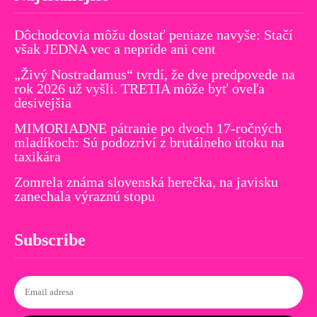
Dôchodcovia môžu dostať peniaze navyše: Stačí
však JEDNA vec a nepríde ani cent
„Živý Nostradamus“ tvrdí, že dve predpovede na
rok 2026 už vyšli. TRETIA môže byť oveľa
desivejšia
MIMORIADNE pátranie po dvoch 17-ročných
mladíkoch: Sú podozriví z brutálneho útoku na
taxikára
Zomrela známa slovenská herečka, na javisku
zanechala výraznú stopu
Subscribe