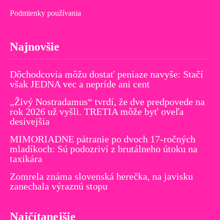
Podmienky používania
Najnovšie
Dôchodcovia môžu dostať peniaze navyše: Stačí
však JEDNA vec a nepríde ani cent
„Živý Nostradamus“ tvrdí, že dve predpovede na
rok 2026 už vyšli. TRETIA môže byť oveľa
desivejšia
MIMORIADNE pátranie po dvoch 17-ročných
mladíkoch: Sú podozriví z brutálneho útoku na
taxikára
Zomrela známa slovenská herečka, na javisku
zanechala výraznú stopu
Najčítanejšie