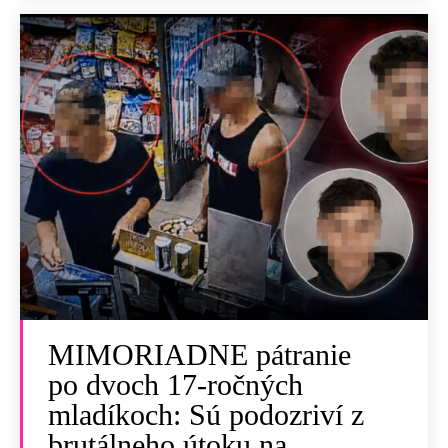
MIMORIADNE pátranie
po dvoch 17-ročných
mladíkoch: Sú podozriví z
brutálneho útoku na