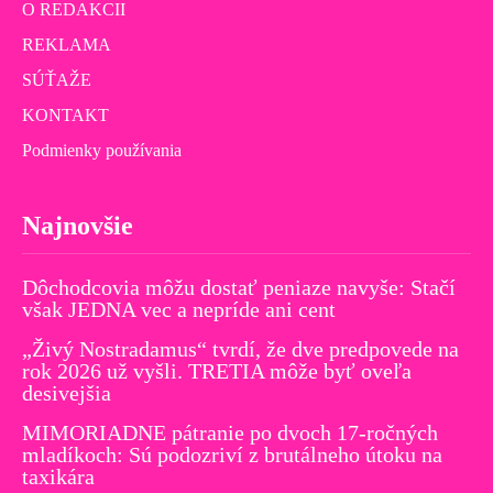
O REDAKCII
REKLAMA
SÚŤAŽE
KONTAKT
Podmienky používania
Najnovšie
Dôchodcovia môžu dostať peniaze navyše: Stačí
však JEDNA vec a nepríde ani cent
„Živý Nostradamus“ tvrdí, že dve predpovede na
rok 2026 už vyšli. TRETIA môže byť oveľa
desivejšia
MIMORIADNE pátranie po dvoch 17-ročných
mladíkoch: Sú podozriví z brutálneho útoku na
taxikára