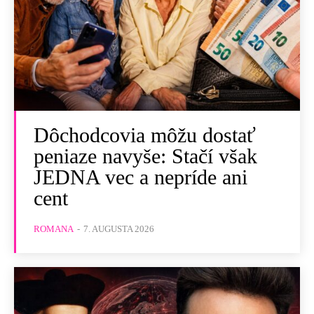
Dôchodcovia môžu dostať
peniaze navyše: Stačí však
JEDNA vec a nepríde ani
cent
ROMANA
-
7. AUGUSTA 2026