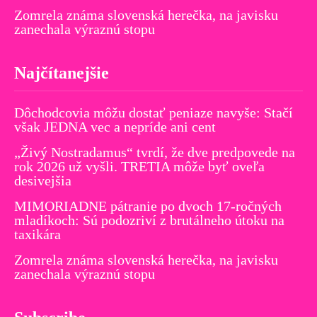
Zomrela známa slovenská herečka, na javisku
zanechala výraznú stopu
Najčítanejšie
Dôchodcovia môžu dostať peniaze navyše: Stačí
však JEDNA vec a nepríde ani cent
„Živý Nostradamus“ tvrdí, že dve predpovede na
rok 2026 už vyšli. TRETIA môže byť oveľa
desivejšia
MIMORIADNE pátranie po dvoch 17-ročných
mladíkoch: Sú podozriví z brutálneho útoku na
taxikára
Zomrela známa slovenská herečka, na javisku
zanechala výraznú stopu