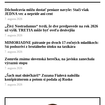
Dôchodcovia môžu dostať peniaze navyše: Stačí však
JEDNA vec a nepríde ani cent
7. augusta 2026
„Živý Nostradamus“ tvrdí, že dve predpovede na rok 2026
už vyšli. TRETIA môže byť oveľa desivejšia
7. augusta 2026
MIMORIADNE pátranie po dvoch 17-ročných mladíkoch:
Sú podozriví z brutálneho útoku na taxikára
7. augusta 2026
Zomrela známa slovenská herečka, na javisku zanechala
výraznú stopu
7. augusta 2026
„Šach mat slniečkári!“ Zuzana Fialová naložila
konšpirátorom a potom si podala aj Rusko
7. augusta 2026