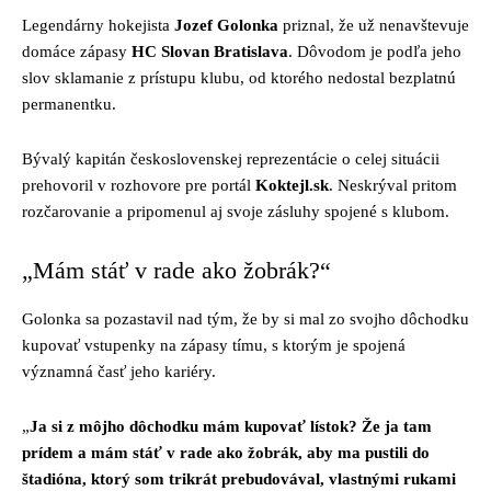
Legendárny hokejista
Jozef Golonka
priznal, že už nenavštevuje
domáce zápasy
HC Slovan Bratislava
. Dôvodom je podľa jeho
slov sklamanie z prístupu klubu, od ktorého nedostal bezplatnú
permanentku.
Bývalý kapitán československej reprezentácie o celej situácii
prehovoril v rozhovore pre portál
Koktejl.sk
. Neskrýval pritom
rozčarovanie a pripomenul aj svoje zásluhy spojené s klubom.
„Mám stáť v rade ako žobrák?“
Golonka sa pozastavil nad tým, že by si mal zo svojho dôchodku
kupovať vstupenky na zápasy tímu, s ktorým je spojená
významná časť jeho kariéry.
„
Ja si z môjho dôchodku mám kupovať lístok? Že ja tam
prídem a mám stáť v rade ako žobrák, aby ma pustili do
štadióna, ktorý som trikrát prebudovával, vlastnými rukami