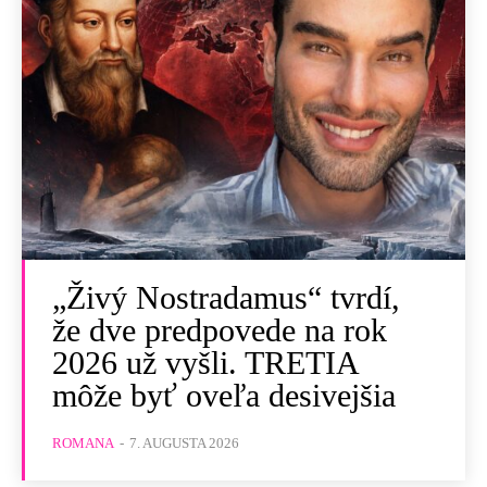
„Živý Nostradamus“ tvrdí,
že dve predpovede na rok
2026 už vyšli. TRETIA
môže byť oveľa desivejšia
ROMANA
-
7. AUGUSTA 2026