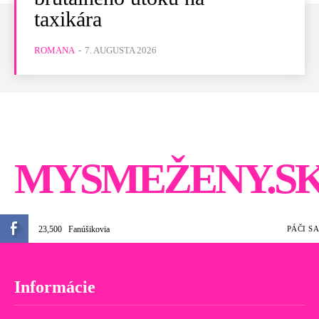
taxikára
ROMANA
-
7. AUGUSTA 2026
MYSMEŽENY.S
23,500
Fanúšikovia
PÁČI SA
Informácie