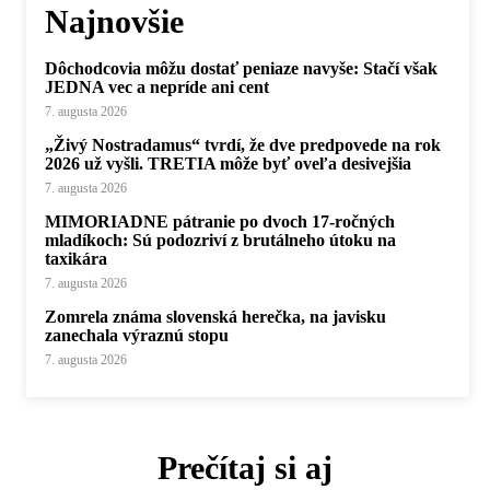
Najnovšie
Dôchodcovia môžu dostať peniaze navyše: Stačí však
JEDNA vec a nepríde ani cent
7. augusta 2026
„Živý Nostradamus“ tvrdí, že dve predpovede na rok
2026 už vyšli. TRETIA môže byť oveľa desivejšia
7. augusta 2026
MIMORIADNE pátranie po dvoch 17-ročných
mladíkoch: Sú podozriví z brutálneho útoku na
taxikára
7. augusta 2026
Zomrela známa slovenská herečka, na javisku
zanechala výraznú stopu
7. augusta 2026
Prečítaj si aj