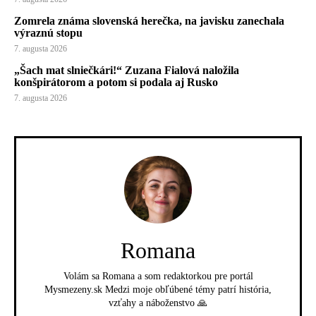
Zomrela známa slovenská herečka, na javisku zanechala
výraznú stopu
7. augusta 2026
„Šach mat slniečkári!“ Zuzana Fialová naložila
konšpirátorom a potom si podala aj Rusko
7. augusta 2026
Romana
Volám sa Romana a som redaktorkou pre portál
Mysmezeny.sk Medzi moje obľúbené témy patrí história,
vzťahy a náboženstvo 🙏