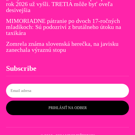
rok 2026 už vyšli. TRETIA môže byť oveľa
desivejšia
MIMORIADNE pátranie po dvoch 17-ročných
mladíkoch: Sú podozriví z brutálneho útoku na
taxikára
Zomrela známa slovenská herečka, na javisku
zanechala výraznú stopu
Subscribe
PRIHLÁSIŤ NA ODBER