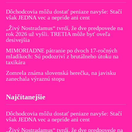
Dôchodcovia môžu dostať peniaze navyše: Stačí
však JEDNA vec a nepríde ani cent
„Živý Nostradamus“ tvrdí, že dve predpovede na
rok 2026 už vyšli. TRETIA môže byť oveľa
desivejšia
MIMORIADNE pátranie po dvoch 17-ročných
mladíkoch: Sú podozriví z brutálneho útoku na
taxikára
Zomrela známa slovenská herečka, na javisku
zanechala výraznú stopu
Najčítanejšie
Dôchodcovia môžu dostať peniaze navyše: Stačí
však JEDNA vec a nepríde ani cent
„Živý Nostradamus“ tvrdí, že dve predpovede na