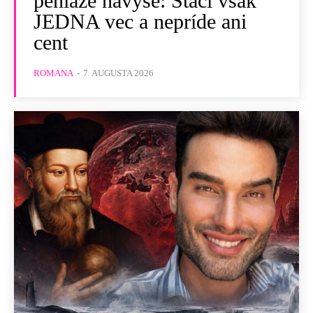
peniaze navyše: Stačí však
JEDNA vec a nepríde ani
cent
ROMANA
-
7. AUGUSTA 2026