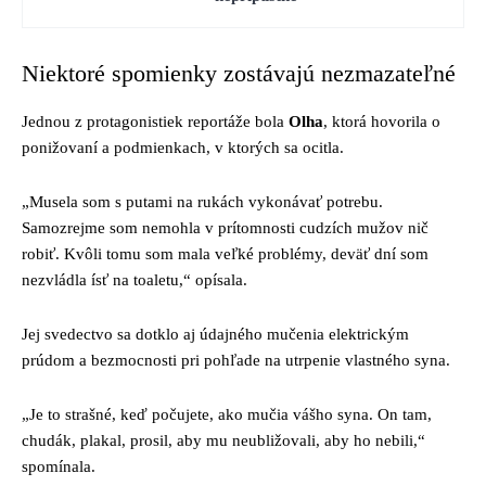
Niektoré spomienky zostávajú nezmazateľné
Jednou z protagonistiek reportáže bola
Olha
, ktorá hovorila o
ponižovaní a podmienkach, v ktorých sa ocitla.
„Musela som s putami na rukách vykonávať potrebu.
Samozrejme som nemohla v prítomnosti cudzích mužov nič
robiť. Kvôli tomu som mala veľké problémy, deväť dní som
nezvládla ísť na toaletu,“ opísala.
Jej svedectvo sa dotklo aj údajného mučenia elektrickým
prúdom a bezmocnosti pri pohľade na utrpenie vlastného syna.
„Je to strašné, keď počujete, ako mučia vášho syna. On tam,
chudák, plakal, prosil, aby mu neubližovali, aby ho nebili,“
spomínala.