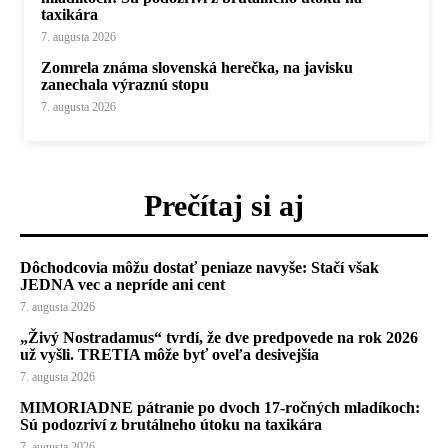
taxikára
7. augusta 2026
Zomrela známa slovenská herečka, na javisku
zanechala výraznú stopu
7. augusta 2026
Prečítaj si aj
Dôchodcovia môžu dostať peniaze navyše: Stačí však
JEDNA vec a nepríde ani cent
7. augusta 2026
„Živý Nostradamus“ tvrdí, že dve predpovede na rok 2026
už vyšli. TRETIA môže byť oveľa desivejšia
7. augusta 2026
MIMORIADNE pátranie po dvoch 17-ročných mladíkoch:
Sú podozriví z brutálneho útoku na taxikára
7. augusta 2026