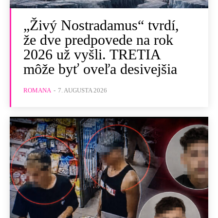
„Živý Nostradamus“ tvrdí,
že dve predpovede na rok
2026 už vyšli. TRETIA
môže byť oveľa desivejšia
ROMANA
-
7. AUGUSTA 2026