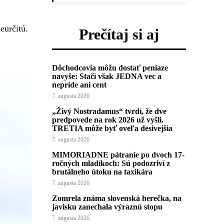
eurčitú.
Prečítaj si aj
Dôchodcovia môžu dostať peniaze
navyše: Stačí však JEDNA vec a
nepríde ani cent
7. augusta 2026
„Živý Nostradamus“ tvrdí, že dve
predpovede na rok 2026 už vyšli.
TRETIA môže byť oveľa desivejšia
7. augusta 2026
MIMORIADNE pátranie po dvoch 17-
ročných mladíkoch: Sú podozriví z
brutálneho útoku na taxikára
7. augusta 2026
Zomrela známa slovenská herečka, na
javisku zanechala výraznú stopu
7. augusta 2026