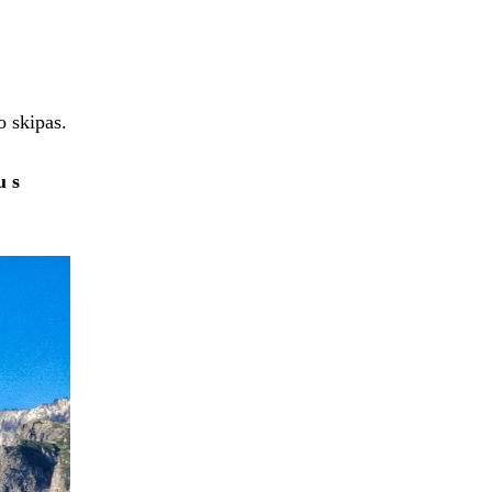
o skipas.
u s