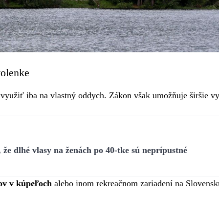
volenke
využiť iba na vlastný oddych. Zákon však umožňuje širšie vy
že dlhé vlasy na ženách po 40-tke sú neprípustné
ov v kúpeľoch
alebo inom rekreačnom zariadení na Slovensk