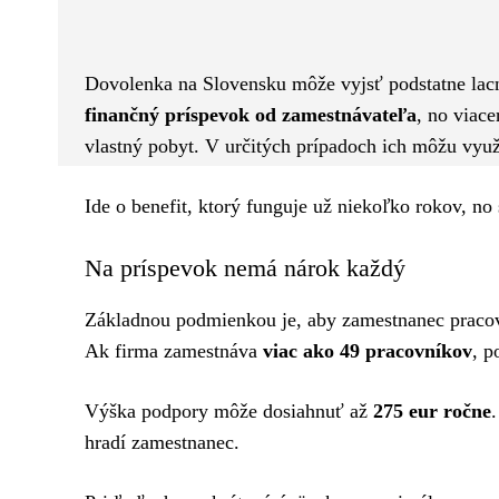
Facebook
Twitter
ZDIEĽAM
Dovolenka na Slovensku môže vyjsť podstatne lacne
finančný príspevok od zamestnávateľa
, no viac
vlastný pobyt. V určitých prípadoch ich môžu využ
Ide o benefit, ktorý funguje už niekoľko rokov, no 
Na príspevok nemá nárok každý
Základnou podmienkou je, aby zamestnanec praco
Ak firma zamestnáva
viac ako 49 pracovníkov
, p
Výška podpory môže dosiahnuť až
275 eur ročne
hradí zamestnanec.