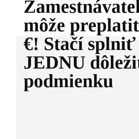
Zamestnávate
môže preplati
€! Stačí splniť
JEDNU dôleži
podmienku