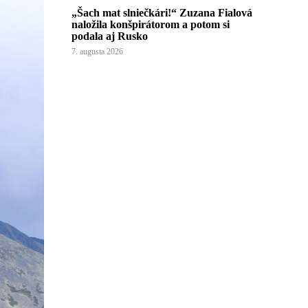
„Šach mat slniečkári!“ Zuzana Fialová
naložila konšpirátorom a potom si
podala aj Rusko
7. augusta 2026