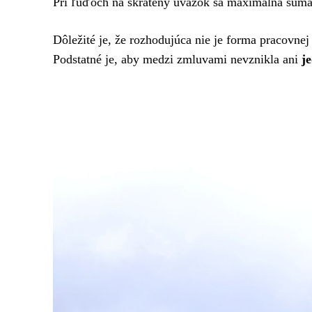
Pri ľuďoch na skrátený úväzok sa maximálna suma
Dôležité je, že rozhodujúca nie je forma pracovne
Podstatné je, aby medzi zmluvami nevznikla ani
j