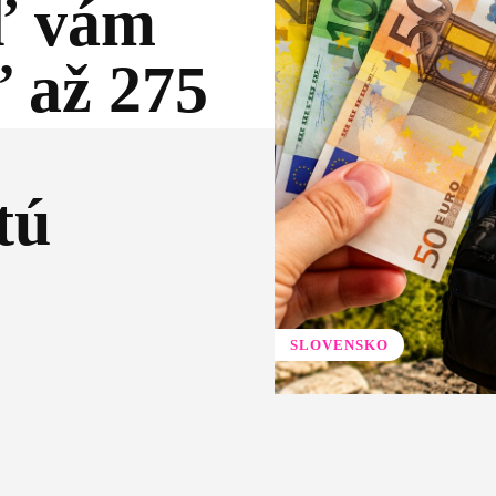
ľ vám
ť až 275
tú
SLOVENSKO