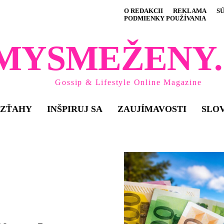
O REDAKCII
REKLAMA
S
PODMIENKY POUŽÍVANIA
MYSMEŽENY.
Gossip & Lifestyle Online Magazine
VZŤAHY
INŠPIRUJ SA
ZAUJÍMAVOSTI
SLO