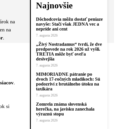
Najnovšie
Dôchodcovia môžu dostať peniaze
árok na
navyše: Stačí však JEDNA vec a
nepríde ani cent
len na
7. augusta 2026
or
.
„Živý Nostradamus“ tvrdí, že dve
predpovede na rok 2026 už vyšli.
TRETIA môže byť oveľa
desivejšia
7. augusta 2026
MIMORIADNE pátranie po
dvoch 17-ročných mladíkoch: Sú
siacov
.
podozriví z brutálneho útoku na
taxikára
7. augusta 2026
Zomrela známa slovenská
ok si
herečka, na javisku zanechala
výraznú stopu
7. augusta 2026