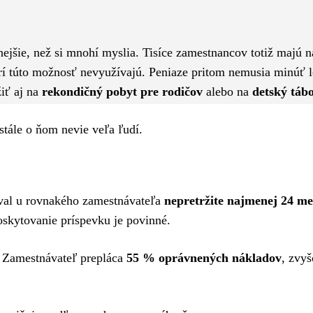
Pinterest
WhatsApp
jšie, než si mnohí myslia. Tisíce zamestnancov totiž majú n
erí túto možnosť nevyužívajú. Peniaze pritom nemusia minúť 
iť aj na
rekondičný pobyt pre rodičov
alebo na
detský táb
stále o ňom nevie veľa ľudí.
val u rovnakého zamestnávateľa
nepretržite najmenej 24 me
oskytovanie príspevku je povinné.
. Zamestnávateľ prepláca
55 % oprávnených nákladov
, zvyš