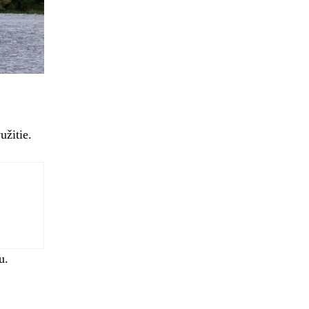
užitie.
u.