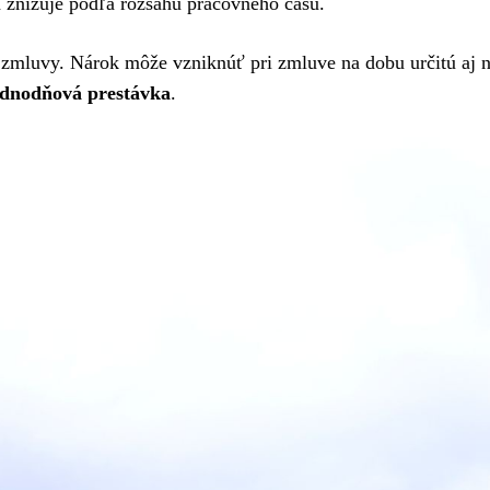
 znižuje podľa rozsahu pracovného času.
j zmluvy. Nárok môže vzniknúť pri zmluve na dobu určitú aj n
ednodňová prestávka
.