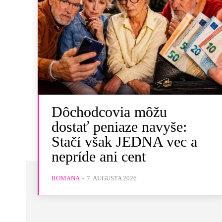
Dôchodcovia môžu
dostať peniaze navyše:
Stačí však JEDNA vec a
nepríde ani cent
ROMANA
-
7. AUGUSTA 2026