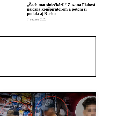
„Šach mat slniečkári!“ Zuzana Fialová
naložila konšpirátorom a potom si
podala aj Rusko
7. augusta 2026