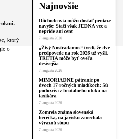
Najnovšie
Dôchodcovia môžu dostať peniaze
 rokmi.
navyše: Stačí však JEDNA vec a
nepríde ani cent
7. augusta 2026
ec, ktorý
„Živý Nostradamus“ tvrdí, že dve
gle o
predpovede na rok 2026 už vyšli.
TRETIA môže byť oveľa
desivejšia
7. augusta 2026
MIMORIADNE pátranie po
dvoch 17-ročných mladíkoch: Sú
podozriví z brutálneho útoku na
taxikára
7. augusta 2026
Zomrela známa slovenská
herečka, na javisku zanechala
výraznú stopu
7. augusta 2026