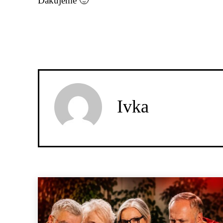
Ďakujeme 🙂
Ivka