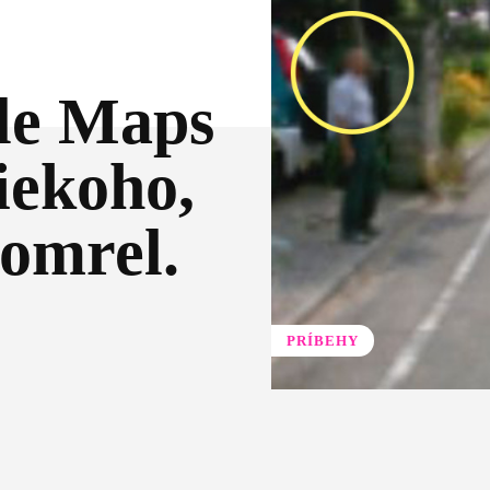
le Maps
iekoho,
zomrel.
PRÍBEHY