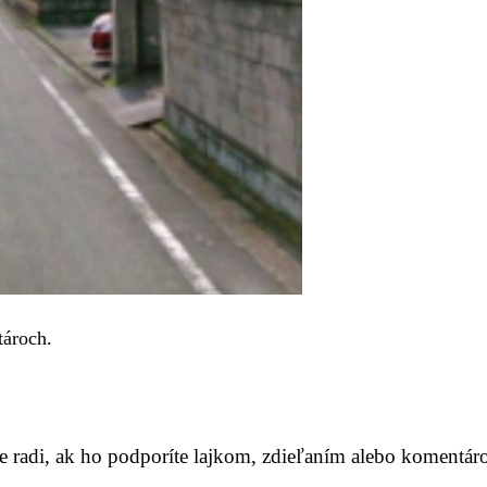
tároch.
me radi, ak ho podporíte lajkom, zdieľaním alebo komentár