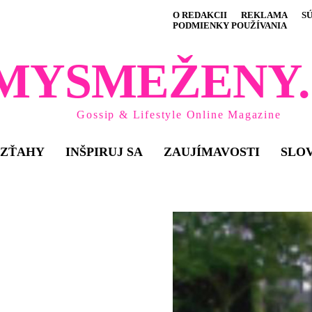
O REDAKCII
REKLAMA
S
PODMIENKY POUŽÍVANIA
MYSMEŽENY.
Gossip & Lifestyle Online Magazine
VZŤAHY
INŠPIRUJ SA
ZAUJÍMAVOSTI
SLO