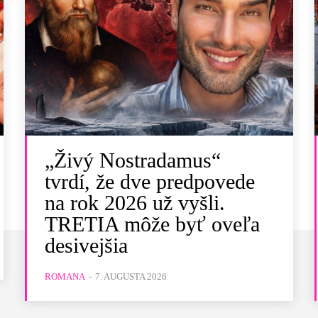
„Živý Nostradamus“
tvrdí, že dve predpovede
na rok 2026 už vyšli.
TRETIA môže byť oveľa
desivejšia
ROMANA
-
7. AUGUSTA 2026