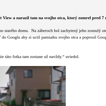
Pinterest
WhatsApp
t View a narazil tam na svojho otca, ktorý zomrel pred 7
eho starého domu. Na záberoch bol zachytený jeho zosnulý ot
ať do Googlu aby si uctil pamiatku svojho otca a poprosil Goo
e táto fotka tam zostane už navždy.“ uviedol.