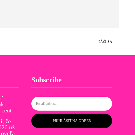
PÁČI SA
Subscribe
ať
ak
 cent
í, že
PRIHLÁSIŤ NA ODBER
026 už
 oveľa