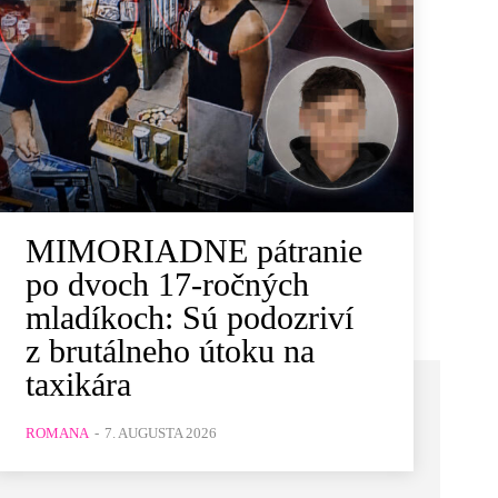
MIMORIADNE pátranie
po dvoch 17-ročných
mladíkoch: Sú podozriví
z brutálneho útoku na
taxikára
ROMANA
-
7. AUGUSTA 2026