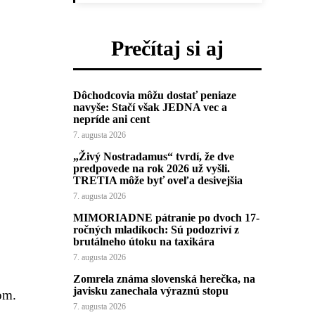
Prečítaj si aj
Dôchodcovia môžu dostať peniaze
navyše: Stačí však JEDNA vec a
nepríde ani cent
7. augusta 2026
„Živý Nostradamus“ tvrdí, že dve
predpovede na rok 2026 už vyšli.
TRETIA môže byť oveľa desivejšia
7. augusta 2026
MIMORIADNE pátranie po dvoch 17-
ročných mladíkoch: Sú podozriví z
brutálneho útoku na taxikára
7. augusta 2026
Zomrela známa slovenská herečka, na
javisku zanechala výraznú stopu
om.
7. augusta 2026