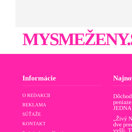
MYSMEŽENY.
Informácie
Najno
O REDAKCII
Dôchod
peniaze
REKLAMA
JEDNA v
SÚŤAŽE
„Živý N
KONTAKT
dve pre
vyšli. 