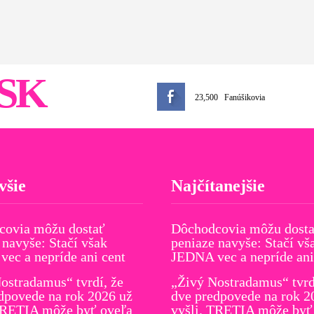
SK
23,500
Fanúšikovia
všie
Najčítanejšie
covia môžu dostať
Dôchodcovia môžu dost
 navyše: Stačí však
peniaze navyše: Stačí vš
ec a nepríde ani cent
JEDNA vec a nepríde ani
ostradamus“ tvrdí, že
„Živý Nostradamus“ tvrd
dpovede na rok 2026 už
dve predpovede na rok 2
TRETIA môže byť oveľa
vyšli. TRETIA môže byť