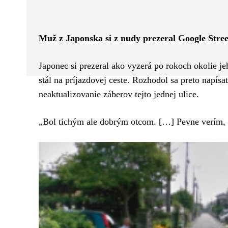
Facebook
Twitter
ZDIEĽAM
Muž z Japonska si z nudy prezeral Google Stree
Japonec si prezeral ako vyzerá po rokoch okolie j
stál na príjazdovej ceste. Rozhodol sa preto napís
neaktualizovanie záberov tejto jednej ulice.
„Bol tichým ale dobrým otcom. […] Pevne verím, ż