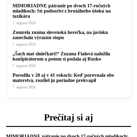
MIMORIADNE pátranie po dvoch 17-ročných
mladíkoch: Sú podozriví z brutálneho útoku na
taxikára
7. augusta 2026
Zomrela známa slovenská herečka, na javisku
zanechala výraznú stopu
7. augusta 2026
„Šach mat slniečkári!“ Zuzana Fialová naložila
konšpirátorom a potom si podala aj Rusko
7. augusta 2026
Porodila v 20 aj v 41 rokoch: Keď porovnala obe
materstvá, rozdiel ju poriadne prekvapil
7. augusta 2026
Prečítaj si aj
MIMORIADNE pátranie po dvoch 17-ročných mladíkoch: