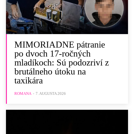
MIMORIADNE pátranie
po dvoch 17-ročných
mladíkoch: Sú podozriví z
brutálneho útoku na
taxikára
ROMANA
-
7. AUGUSTA 2026