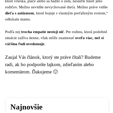
ktoré vrieska, plače alebo sa hádže o zem, nesúďte hneď jeho
rodičov. Možno nevidíte nevychované dieťa. Možno práve vidíte
dieťa s autizmom
, ktoré bojuje s vlastným preťaženým svetom,“
odkázala mama.
Podľa nej
trocha empatie nestojí nič
. Pre rodinu, ktorá podobné
situácie zažíva denne, však môže znamenať
oveľa viac, než si
väčšina ľudí uvedomuje
.
Zaujal Vás článok, ktorý ste práve čítali? Budeme
radi, ak ho podporíte lajkom, zdieľaním alebo
komentárom. Ďakujeme 🙂
Najnovšie