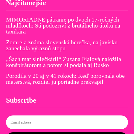
Najčítanejšie
MIMORIADNE pátranie po dvoch 17-ročných
mladíkoch: Sú podozriví z brutálneho útoku na
taxikára
Zomrela známa slovenská herečka, na javisku
zanechala výraznú stopu
„Šach mat slniečkári!“ Zuzana Fialová naložila
konšpirátorom a potom si podala aj Rusko
Porodila v 20 aj v 41 rokoch: Keď porovnala obe
materstvá, rozdiel ju poriadne prekvapil
Subscribe