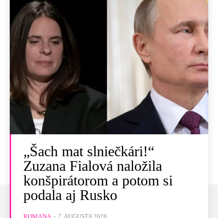
„Šach mat slniečkári!“
Zuzana Fialová naložila
konšpirátorom a potom si
podala aj Rusko
ROMANA
-
7. AUGUSTA 2026