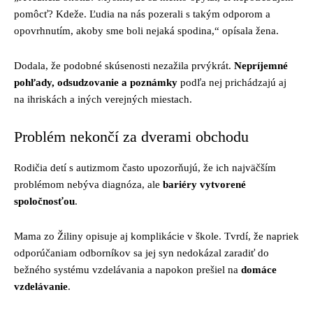
pomôcť? Kdeže. Ľudia na nás pozerali s takým odporom a
opovrhnutím, akoby sme boli nejaká spodina,“ opísala žena.
Dodala, že podobné skúsenosti nezažila prvýkrát.
Nepríjemné
pohľady, odsudzovanie a poznámky
podľa nej prichádzajú aj
na ihriskách a iných verejných miestach.
Problém nekončí za dverami obchodu
Rodičia detí s autizmom často upozorňujú, že ich najväčším
problémom nebýva diagnóza, ale
bariéry vytvorené
spoločnosťou
.
Mama zo Žiliny opisuje aj komplikácie v škole. Tvrdí, že napriek
odporúčaniam odborníkov sa jej syn nedokázal zaradiť do
bežného systému vzdelávania a napokon prešiel na
domáce
vzdelávanie
.