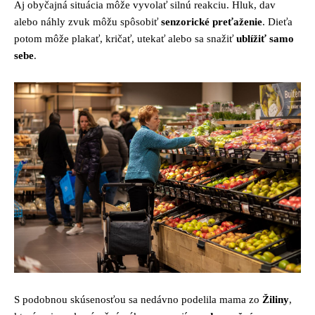
Aj obyčajná situácia môže vyvolať silnú reakciu. Hluk, dav
alebo náhly zvuk môžu spôsobiť
senzorické preťaženie
. Dieťa
potom môže plakať, kričať, utekať alebo sa snažiť
ublížiť samo
sebe
.
S podobnou skúsenosťou sa nedávno podelila mama zo
Žiliny
,