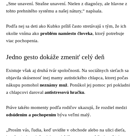
„Sme unavení. Strašne unavení. Nielen z diagnózy, ale hlavne z
tohto prehnitého systému a našej nátury,“ napísala.
Podľa nej sa deti ako Kubko príliš často stretávajú s tým, že ich
okolie vníma ako
problém namiesto človeka
, ktorý potrebuje
viac pochopenia.
Jedno gesto dokáže zmeniť celý deň
Existuje však aj druhá tvár spoločnosti. Na sociálnych sieťach sa
objavila skúsenosť inej mamy autistického chlapca, ktorej počas
nákupu pomohol
neznámy muž
. Ponúkol jej pomoc pri pokladni
a chlapcovi daroval
antistresovú hračku
.
Práve takéto momenty podľa rodičov ukazujú, že rozdiel medzi
odsúdením a pochopením
býva veľmi malý.
„Prosím vás, ľudia, keď uvidíte v obchode alebo na ulici dieťa,