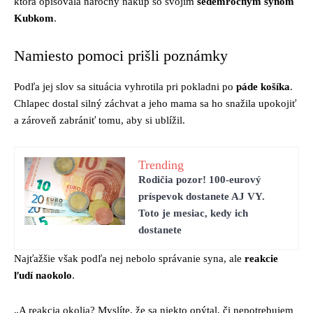
ktorá opisovala náročný nákup so svojím
sedemročným synom
Kubkom
.
Namiesto pomoci prišli poznámky
Podľa jej slov sa situácia vyhrotila pri pokladni po
páde košíka
.
Chlapec dostal silný záchvat a jeho mama sa ho snažila upokojiť
a zároveň zabrániť tomu, aby si ublížil.
Trending
Rodičia pozor! 100-eurový
príspevok dostanete AJ VY.
Toto je mesiac, kedy ich
dostanete
Najťažšie však podľa nej nebolo správanie syna, ale
reakcie
ľudí naokolo
.
„A reakcia okolia? Myslíte, že sa niekto opýtal, či nepotrebujem