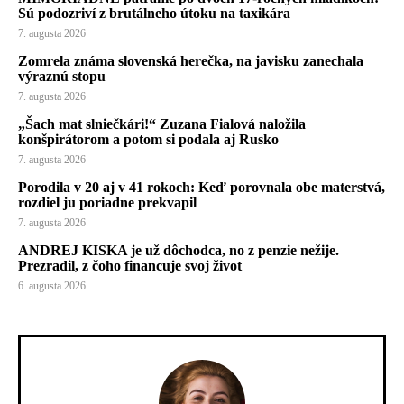
Sú podozriví z brutálneho útoku na taxikára
7. augusta 2026
Zomrela známa slovenská herečka, na javisku zanechala
výraznú stopu
7. augusta 2026
„Šach mat slniečkári!“ Zuzana Fialová naložila
konšpirátorom a potom si podala aj Rusko
7. augusta 2026
Porodila v 20 aj v 41 rokoch: Keď porovnala obe materstvá,
rozdiel ju poriadne prekvapil
7. augusta 2026
ANDREJ KISKA je už dôchodca, no z penzie nežije.
Prezradil, z čoho financuje svoj život
6. augusta 2026