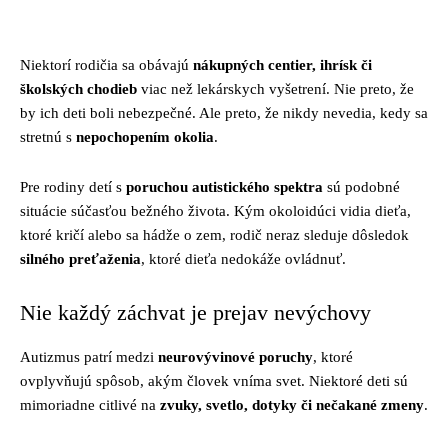
Facebook
Twitter
Pinterest
Whats
Niektorí rodičia sa obávajú
nákupných centier, ihrísk či
školských chodieb
viac než lekárskych vyšetrení. Nie preto, že
by ich deti boli nebezpečné. Ale preto, že nikdy nevedia, kedy sa
stretnú s
nepochopením okolia
.
Pre rodiny detí s
poruchou autistického spektra
sú podobné
situácie súčasťou bežného života. Kým okoloidúci vidia dieťa,
ktoré kričí alebo sa hádže o zem, rodič neraz sleduje dôsledok
silného preťaženia
, ktoré dieťa nedokáže ovládnuť.
Nie každý záchvat je prejav nevýchovy
Autizmus patrí medzi
neurovývinové poruchy
, ktoré
ovplyvňujú spôsob, akým človek vníma svet. Niektoré deti sú
mimoriadne citlivé na
zvuky, svetlo, dotyky či nečakané zmeny
.