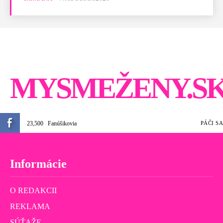
MYSMEŽENY.S
23,500
Fanúšikovia
PÁČI SA
Informácie
O REDAKCII
REKLAMA
SÚŤAŽE