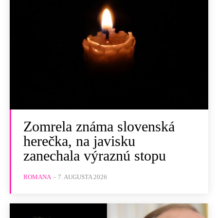
Zomrela známa slovenská
herečka, na javisku
zanechala výraznú stopu
ROMANA
-
7. AUGUSTA 2026