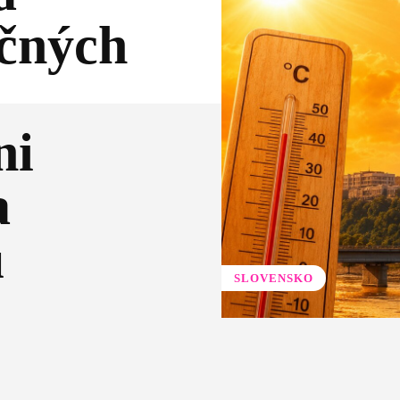
čných
ni
a
u
SLOVENSKO