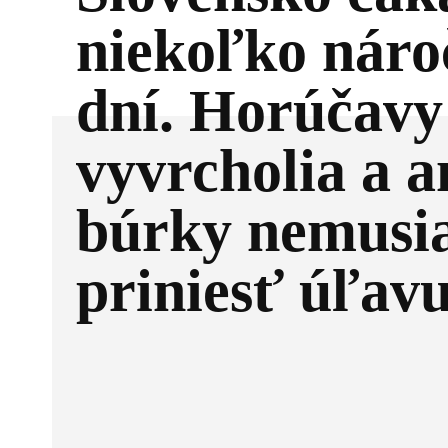
niekoľko náro
dní. Horúčavy
vyvrcholia a a
búrky nemusi
priniesť úľav