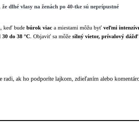
že dlhé vlasy na ženách po 40-tke sú neprípustné
k
, keď bude
búrok viac
a miestami môžu byť
veľmi intenzív
d
30 do 38 °C
. Objaviť sa môže
silný vietor, prívalový dážď
me radi, ak ho podporíte lajkom, zdieľaním alebo komentár