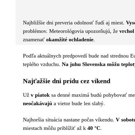
Facebook
Twitter
ZDIEĽAM
Najbližšie dni preveria odolnosť ľudí aj miest.
Vys
problémov. Meteorológovia upozorňujú, že
vrchol
znamenať
okamžité ochladenie
.
Podľa aktuálnych predpovedí bude nad strednou E
teplého vzduchu.
Na juhu Slovenska môžu teplot
Najťažšie dni prídu cez víkend
Už
v piatok
sa denné maximá budú pohybovať m
neočakávajú
a vietor bude len slabý.
Najhoršia situácia nastane počas víkendu.
V sobot
miestach môžu priblížiť až k
40 °C
.