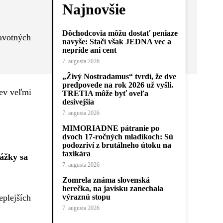
Najnovšie
Dôchodcovia môžu dostať peniaze
ravotných
navyše: Stačí však JEDNA vec a
nepríde ani cent
7. augusta 2026
„Živý Nostradamus“ tvrdí, že dve
predpovede na rok 2026 už vyšli.
lev veľmi
TRETIA môže byť oveľa
desivejšia
7. augusta 2026
MIMORIADNE pátranie po
dvoch 17-ročných mladíkoch: Sú
podozriví z brutálneho útoku na
taxikára
ážky sa
7. augusta 2026
Zomrela známa slovenská
herečka, na javisku zanechala
eplejších
výraznú stopu
7. augusta 2026