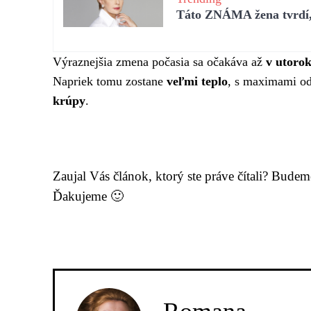
Táto ZNÁMA žena tvrdí, 
Výraznejšia zmena počasia sa očakáva až
v utoro
Napriek tomu zostane
veľmi teplo
, s maximami o
krúpy
.
Zaujal Vás článok, ktorý ste práve čítali? Bude
Ďakujeme 🙂