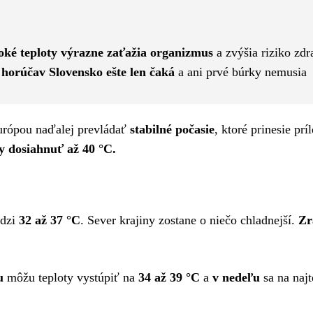
Pinterest
WhatsApp
oké teploty výrazne zaťažia organizmus
a zvýšia riziko zd
 horúčav Slovensko ešte len čaká
a ani prvé búrky nemusia
urópou naďalej prevládať
stabilné počasie
, ktoré prinesie prí
y dosiahnuť až 40 °C.
edzi
32 až 37 °C
. Sever krajiny zostane o niečo chladnejší.
Zr
u
môžu teploty vystúpiť na
34 až 39 °C
a
v nedeľu
sa na najt