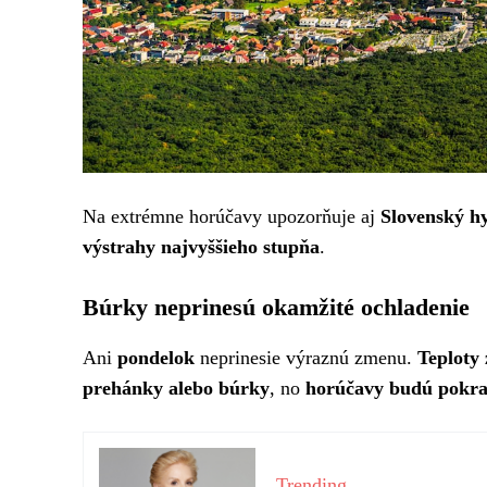
Na extrémne horúčavy upozorňuje aj
Slovenský h
výstrahy najvyššieho stupňa
.
Búrky neprinesú okamžité ochladenie
Ani
pondelok
neprinesie výraznú zmenu.
Teploty 
prehánky alebo búrky
, no
horúčavy budú pokr
Trending