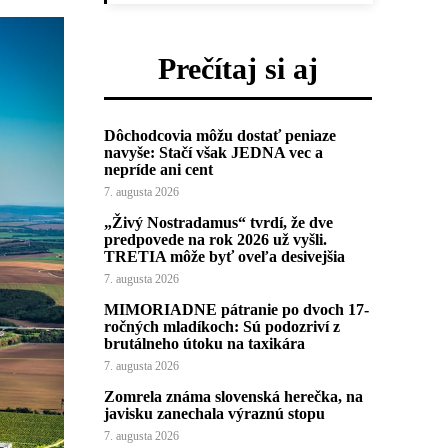
Prečítaj si aj
Dôchodcovia môžu dostať peniaze
navyše: Stačí však JEDNA vec a
nepríde ani cent
7. augusta 2026
„Živý Nostradamus“ tvrdí, že dve
predpovede na rok 2026 už vyšli.
TRETIA môže byť oveľa desivejšia
7. augusta 2026
MIMORIADNE pátranie po dvoch 17-
ročných mladíkoch: Sú podozriví z
brutálneho útoku na taxikára
7. augusta 2026
Zomrela známa slovenská herečka, na
javisku zanechala výraznú stopu
7. augusta 2026