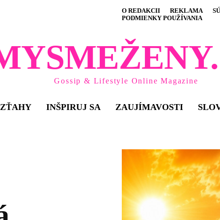
O REDAKCII
REKLAMA
S
PODMIENKY POUŽÍVANIA
MYSMEŽENY.
Gossip & Lifestyle Online Magazine
VZŤAHY
INŠPIRUJ SA
ZAUJÍMAVOSTI
SLO
á