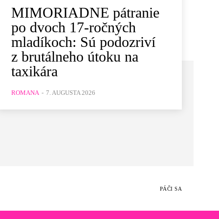
MIMORIADNE pátranie
po dvoch 17-ročných
mladíkoch: Sú podozriví
z brutálneho útoku na
taxikára
ROMANA
-
7. AUGUSTA 2026
PÁČI SA