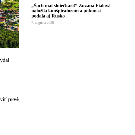
„Šach mat slniečkári!“ Zuzana Fialová
naložila konšpirátorom a potom si
podala aj Rusko
7. augusta 2026
vydal
aviť
prvé