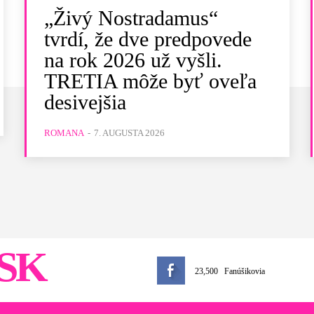
„Živý Nostradamus“
tvrdí, že dve predpovede
na rok 2026 už vyšli.
TRETIA môže byť oveľa
desivejšia
ROMANA
-
7. AUGUSTA 2026
SK
23,500
Fanúšikovia