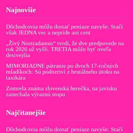
Najnovšie
Dôchodcovia môžu dostať peniaze navyše: Stačí
však JEDNA vec a nepríde ani cent
„Živý Nostradamus“ tvrdí, že dve predpovede na
rok 2026 už vyšli. TRETIA môže byť oveľa
desivejšia
MIMORIADNE pátranie po dvoch 17-ročných
mladíkoch: Sú podozriví z brutálneho útoku na
taxikára
Zomrela známa slovenská herečka, na javisku
zanechala výraznú stopu
Najčítanejšie
Dôchodcovia môžu dostať peniaze navyše: Stačí