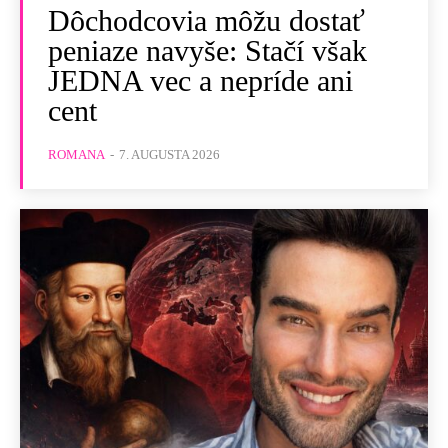
Dôchodcovia môžu dostať
peniaze navyše: Stačí však
JEDNA vec a nepríde ani
cent
ROMANA
-
7. AUGUSTA 2026