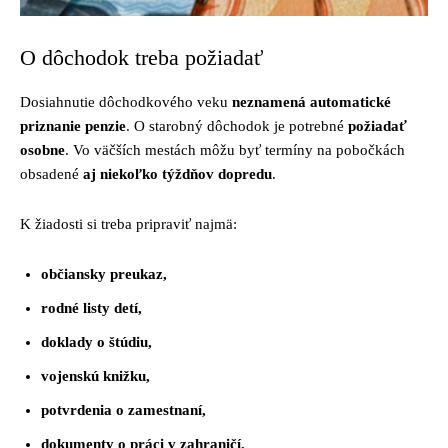
O dôchodok treba požiadať
Dosiahnutie dôchodkového veku
neznamená automatické
priznanie penzie
. O starobný dôchodok je potrebné
požiadať
osobne
. Vo väčších mestách môžu byť termíny na pobočkách
obsadené
aj niekoľko týždňov dopredu
.
K žiadosti si treba pripraviť najmä:
občiansky preukaz,
rodné listy detí,
doklady o štúdiu,
vojenskú knižku,
potvrdenia o zamestnaní,
dokumenty o práci v zahraničí,