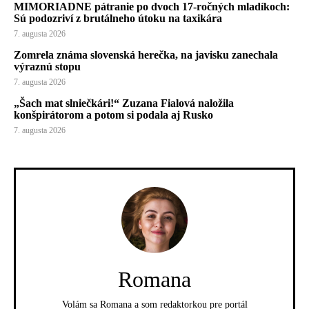
MIMORIADNE pátranie po dvoch 17-ročných mladíkoch:
Sú podozriví z brutálneho útoku na taxikára
7. augusta 2026
Zomrela známa slovenská herečka, na javisku zanechala
výraznú stopu
7. augusta 2026
„Šach mat slniečkári!“ Zuzana Fialová naložila
konšpirátorom a potom si podala aj Rusko
7. augusta 2026
Romana
Volám sa Romana a som redaktorkou pre portál