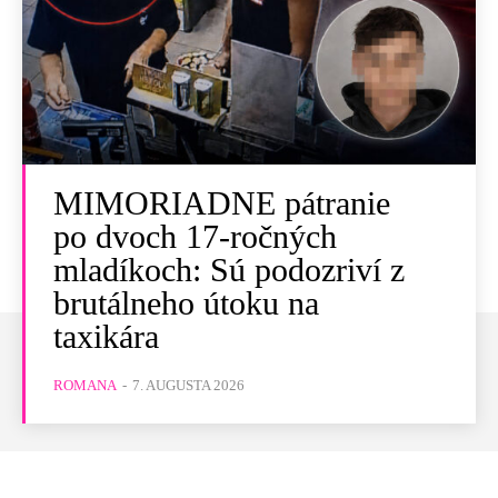
MIMORIADNE pátranie
po dvoch 17-ročných
mladíkoch: Sú podozriví z
brutálneho útoku na
taxikára
ROMANA
-
7. AUGUSTA 2026