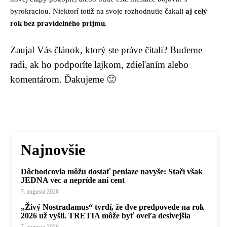
byrokraciou. Niektorí totiž na svoje rozhodnutie čakali
aj celý
rok bez pravidelného príjmu
.
Zaujal Vás článok, ktorý ste práve čítali? Budeme
radi, ak ho podporíte lajkom, zdieľaním alebo
komentárom. Ďakujeme 🙂
Najnovšie
Dôchodcovia môžu dostať peniaze navyše: Stačí však
JEDNA vec a nepríde ani cent
7. augusta 2026
„Živý Nostradamus“ tvrdí, že dve predpovede na rok
2026 už vyšli. TRETIA môže byť oveľa desivejšia