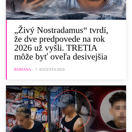
„Živý Nostradamus“ tvrdí,
že dve predpovede na rok
2026 už vyšli. TRETIA
môže byť oveľa desivejšia
ROMANA
-
7. AUGUSTA 2026