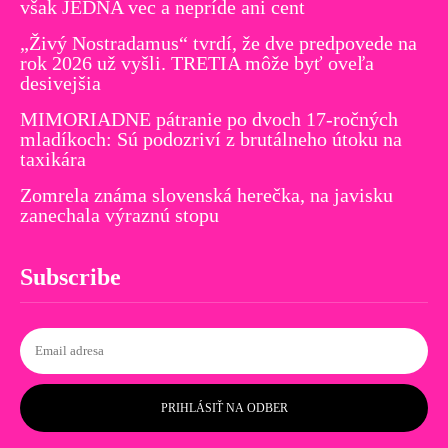
však JEDNA vec a nepríde ani cent
„Živý Nostradamus“ tvrdí, že dve predpovede na
rok 2026 už vyšli. TRETIA môže byť oveľa
desivejšia
MIMORIADNE pátranie po dvoch 17-ročných
mladíkoch: Sú podozriví z brutálneho útoku na
taxikára
Zomrela známa slovenská herečka, na javisku
zanechala výraznú stopu
Subscribe
PRIHLÁSIŤ NA ODBER