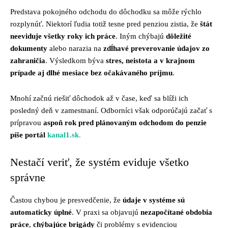
Predstava pokojného odchodu do dôchodku sa môže rýchlo
rozplynúť. Niektorí ľudia totiž tesne pred penziou zistia, že
štát
neeviduje všetky roky ich práce
. Iným chýbajú
dôležité
dokumenty
alebo narazia na
zdĺhavé preverovanie údajov zo
zahraničia
. Výsledkom býva
stres, neistota a v krajnom
prípade aj dlhé mesiace bez očakávaného príjmu
.
Mnohí začnú riešiť dôchodok až v čase, keď sa blíži ich
posledný deň v zamestnaní. Odborníci však odporúčajú začať s
prípravou
aspoň rok pred plánovaným odchodom do penzie
píše portál
kanal1.sk
.
Nestačí veriť, že systém eviduje všetko
správne
Častou chybou je presvedčenie, že
údaje v systéme sú
automaticky úplné
. V praxi sa objavujú
nezapočítané obdobia
práce
,
chýbajúce brigády
či problémy s evidenciou