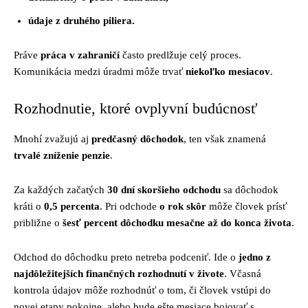
údaje z druhého piliera.
Práve
práca v zahraničí
často predlžuje celý proces.
Komunikácia medzi úradmi môže trvať
niekoľko mesiacov
.
Rozhodnutie, ktoré ovplyvní budúcnosť
Mnohí zvažujú aj
predčasný dôchodok
, ten však znamená
trvalé zníženie penzie
.
Za každých začatých
30 dní skoršieho odchodu
sa dôchodok
kráti o
0,5 percenta
. Pri odchode
o rok skôr
môže človek prísť
približne o
šesť percent dôchodku mesačne až do konca života
.
Odchod do dôchodku preto netreba podceniť. Ide o
jedno z
najdôležitejších finančných rozhodnutí v živote
. Včasná
kontrola údajov môže rozhodnúť o tom, či človek vstúpi do
novej etapy pokojne, alebo bude ešte mesiace bojovať s