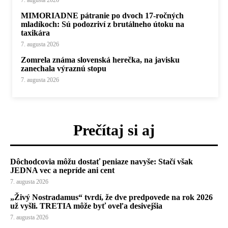
7. augusta 2026
MIMORIADNE pátranie po dvoch 17-ročných
mladíkoch: Sú podozriví z brutálneho útoku na
taxikára
7. augusta 2026
Zomrela známa slovenská herečka, na javisku
zanechala výraznú stopu
7. augusta 2026
Prečítaj si aj
Dôchodcovia môžu dostať peniaze navyše: Stačí však
JEDNA vec a nepríde ani cent
7. augusta 2026
„Živý Nostradamus“ tvrdí, že dve predpovede na rok 2026
už vyšli. TRETIA môže byť oveľa desivejšia
7. augusta 2026