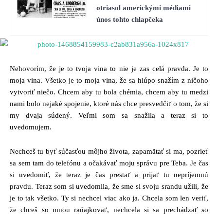
otriasol americkými médiami
únos tohto chlapčeka
Nehovorím, že je to tvoja vina to nie je zas celá pravda. Je to
moja vina. Všetko je to moja vina, že sa hlúpo snažím z ničoho
vytvoriť niečo. Chcem aby tu bola chémia, chcem aby tu medzi
nami bolo nejaké spojenie, ktoré nás chce presvedčiť o tom, že si
my dvaja súdený. Veľmi som sa snažila a teraz si to
uvedomujem.
Nechceš tu byť súčasťou môjho života, zapamätať si ma, pozrieť
sa sem tam do telefónu a očakávať moju správu pre Teba. Je čas
si uvedomiť, že teraz je čas prestať a prijať tu nepríjemnú
pravdu. Teraz som si uvedomila, že sme si svoju srandu užili, že
je to tak všetko. Ty si nechcel viac ako ja. Chcela som len veriť,
že chceš so mnou raňajkovať, nechcela si sa prechádzať so