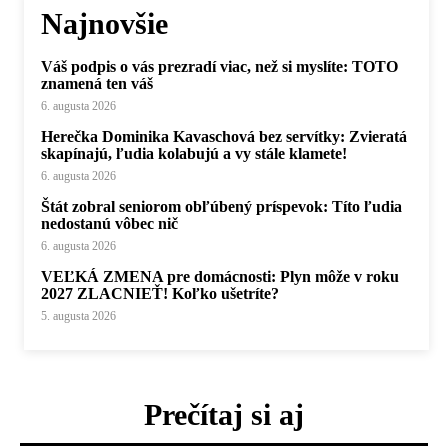
Najnovšie
Váš podpis o vás prezradí viac, než si myslíte: TOTO
znamená ten váš
6. augusta 2026
Herečka Dominika Kavaschová bez servítky: Zvieratá
skapínajú, ľudia kolabujú a vy stále klamete!
6. augusta 2026
Štát zobral seniorom obľúbený príspevok: Títo ľudia
nedostanú vôbec nič
6. augusta 2026
VEĽKÁ ZMENA pre domácnosti: Plyn môže v roku
2027 ZLACNIEŤ! Koľko ušetríte?
5. augusta 2026
Prečítaj si aj