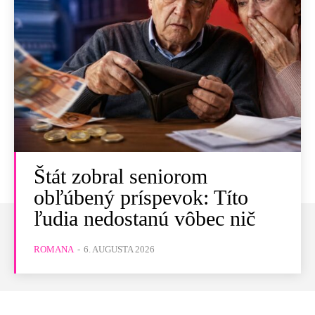
Štát zobral seniorom
obľúbený príspevok: Títo
ľudia nedostanú vôbec nič
ROMANA
-
6. AUGUSTA 2026