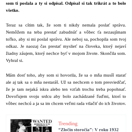
som ti poslala a ty si odpísal. Odpísal si tak trikrát a to bolo
všetko.
Teraz sa cítim tak, že som ti nikdy nemala poslať správu.
Nemôžem na teba prestať zabudnúť a vôbec ťa nezaujímam
toľko, aby si mi poslal správu. Ale neboj sa, pochopila som tvoj
odkaz. Je naozaj čas prestať myslieť na človeka, ktorý nejaví
žiadny záujem, ktorý nechce byť v mojom živote. Skončila som.
Vyhral si.
Mám dosť toho, aby som si hovorila, že sa o mňa musíš starať
ale aj tak sa o mňa nestaráš. Už sa nechcem o tom presviedčať,
že je tam nejaká iskra alebo ten vzťah trochu treba popohnať.
Dovoľujem svoju srdcu aby bolo zachádzané ľuďmi, ktorí to
vôbec nechcú a ja sa im chcem veľmi rada vtlačiť do ich životov.
Trending
“Zločin storočia”: V roku 1932