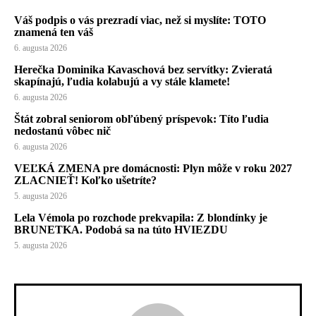
Váš podpis o vás prezradí viac, než si myslíte: TOTO
znamená ten váš
6. augusta 2026
Herečka Dominika Kavaschová bez servítky: Zvieratá
skapínajú, ľudia kolabujú a vy stále klamete!
6. augusta 2026
Štát zobral seniorom obľúbený príspevok: Títo ľudia
nedostanú vôbec nič
6. augusta 2026
VEĽKÁ ZMENA pre domácnosti: Plyn môže v roku 2027
ZLACNIEŤ! Koľko ušetríte?
5. augusta 2026
Lela Vémola po rozchode prekvapila: Z blondínky je
BRUNETKA. Podobá sa na túto HVIEZDU
5. augusta 2026