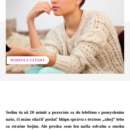
RODINA A VZŤAHY
Facebook
Twitter
Pinterest
Whats
Sedím tu už 20 minút a pozerám sa do telefónu s pomyslením
nato, či mám stlačiť poslať hlúpu správu s textom „ahoj“ lebo
sa strašne bojím. Ale predsa som len našla odvahu a smsku