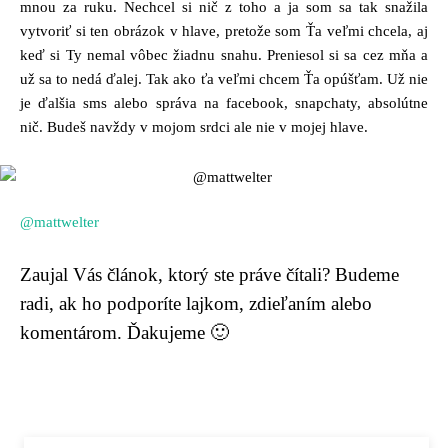
mnou za ruku. Nechcel si nič z toho a ja som sa tak snažila
vytvoriť si ten obrázok v hlave, pretože som Ťa veľmi chcela, aj
keď si Ty nemal vôbec žiadnu snahu. Preniesol si sa cez mňa a
už sa to nedá ďalej. Tak ako ťa veľmi chcem Ťa opúšťam. Už nie
je ďalšia sms alebo správa na facebook, snapchaty, absolútne
nič. Budeš navždy v mojom srdci ale nie v mojej hlave.
@mattwelter
Zaujal Vás článok, ktorý ste práve čítali? Budeme
radi, ak ho podporíte lajkom, zdieľaním alebo
komentárom. Ďakujeme 🙂