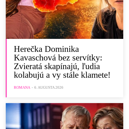
Herečka Dominika
Kavaschová bez servítky:
Zvieratá skapínajú, ľudia
kolabujú a vy stále klamete!
ROMANA
-
6. AUGUSTA 2026