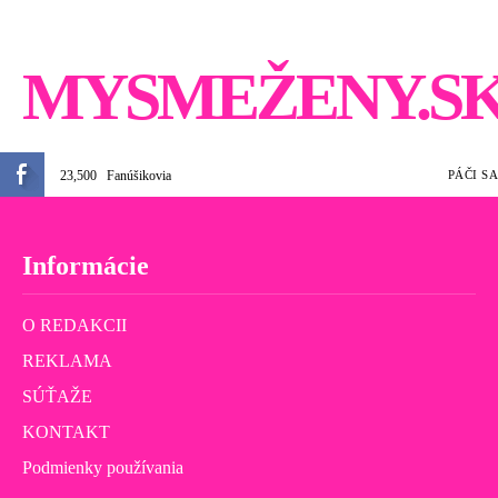
MYSMEŽENY.S
23,500
Fanúšikovia
PÁČI SA
Informácie
O REDAKCII
REKLAMA
SÚŤAŽE
KONTAKT
Podmienky používania