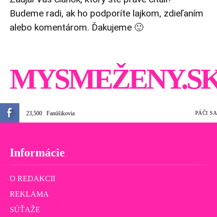
Budeme radi, ak ho podporíte lajkom, zdieľaním
alebo komentárom. Ďakujeme 🙂
MYSMEŽENY.S
23,500
Fanúšikovia
PÁČI SA
Informácie
O REDAKCII
REKLAMA
SÚŤAŽE