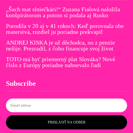
„Šach mat slniečkári!“ Zuzana Fialová naložila
konšpirátorom a potom si podala aj Rusko
Porodila v 20 aj v 41 rokoch: Keď porovnala obe
materstvá, rozdiel ju poriadne prekvapil
ANDREJ KISKA je už dôchodca, no z penzie
nežije. Prezradil, z čoho financuje svoj život
TOTO má byť priemerný plat Slováka? Nové
číslo z Európy poriadne nahnevalo ľudí
Subscribe
PRIHLÁSIŤ NA ODBER