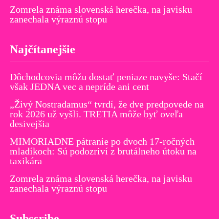
Zomrela známa slovenská herečka, na javisku
zanechala výraznú stopu
Najčítanejšie
Dôchodcovia môžu dostať peniaze navyše: Stačí
však JEDNA vec a nepríde ani cent
„Živý Nostradamus“ tvrdí, že dve predpovede na
rok 2026 už vyšli. TRETIA môže byť oveľa
desivejšia
MIMORIADNE pátranie po dvoch 17-ročných
mladíkoch: Sú podozriví z brutálneho útoku na
taxikára
Zomrela známa slovenská herečka, na javisku
zanechala výraznú stopu
Subscribe