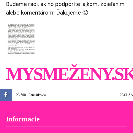
Budeme radi, ak ho podporíte lajkom, zdieľaním
alebo komentárom. Ďakujeme 🙂
MYSMEŽENY.S
23,500
Fanúšikovia
PÁČI SA
Informácie