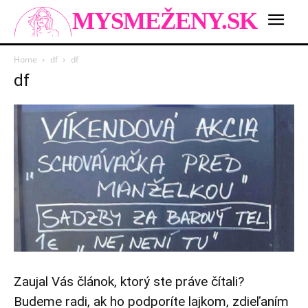
MYSMEŽENY.SK
Home
df
df
df
Zaujal Vás článok, ktorý ste práve čítali?
Budeme radi, ak ho podporíte lajkom, zdieľaním