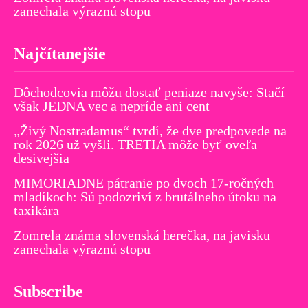
zanechala výraznú stopu
Najčítanejšie
Dôchodcovia môžu dostať peniaze navyše: Stačí
však JEDNA vec a nepríde ani cent
„Živý Nostradamus“ tvrdí, že dve predpovede na
rok 2026 už vyšli. TRETIA môže byť oveľa
desivejšia
MIMORIADNE pátranie po dvoch 17-ročných
mladíkoch: Sú podozriví z brutálneho útoku na
taxikára
Zomrela známa slovenská herečka, na javisku
zanechala výraznú stopu
Subscribe