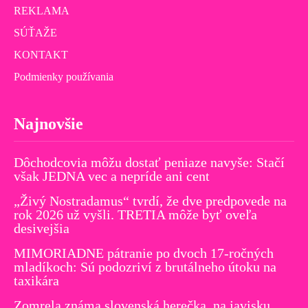
REKLAMA
SÚŤAŽE
KONTAKT
Podmienky používania
Najnovšie
Dôchodcovia môžu dostať peniaze navyše: Stačí
však JEDNA vec a nepríde ani cent
„Živý Nostradamus“ tvrdí, že dve predpovede na
rok 2026 už vyšli. TRETIA môže byť oveľa
desivejšia
MIMORIADNE pátranie po dvoch 17-ročných
mladíkoch: Sú podozriví z brutálneho útoku na
taxikára
Zomrela známa slovenská herečka, na javisku