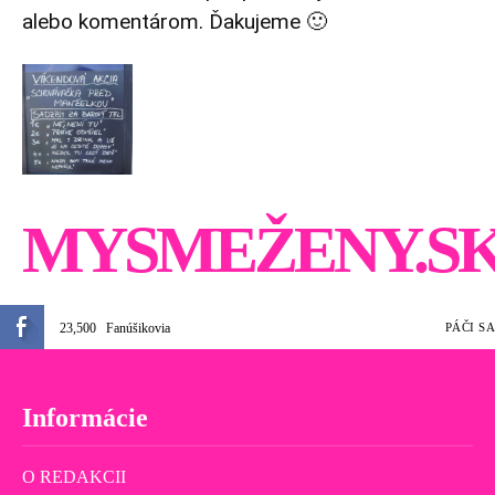
alebo komentárom. Ďakujeme 🙂
MYSMEŽENY.S
23,500
Fanúšikovia
PÁČI SA
Informácie
O REDAKCII