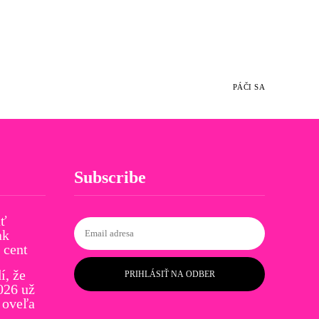
PÁČI SA
Subscribe
ať
ak
 cent
í, že
PRIHLÁSIŤ NA ODBER
026 už
 oveľa