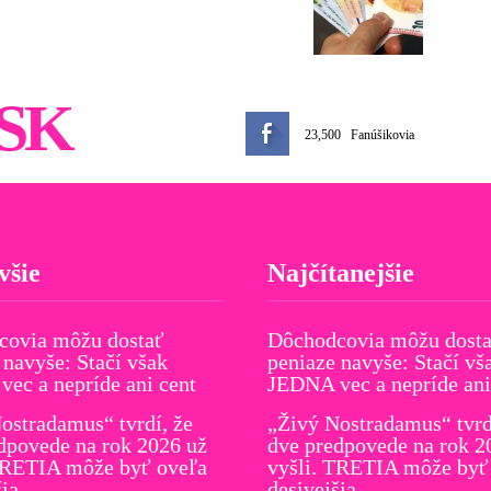
SK
23,500
Fanúšikovia
všie
Najčítanejšie
covia môžu dostať
Dôchodcovia môžu dost
 navyše: Stačí však
peniaze navyše: Stačí vš
ec a nepríde ani cent
JEDNA vec a nepríde ani
ostradamus“ tvrdí, že
„Živý Nostradamus“ tvrd
dpovede na rok 2026 už
dve predpovede na rok 2
TRETIA môže byť oveľa
vyšli. TRETIA môže byť
šia
desivejšia