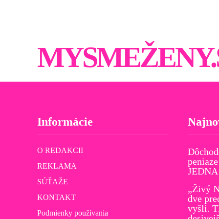
MYSMEŽENY.
Informácie
Najno
O REDAKCII
Dôchod
peniaze
REKLAMA
JEDNA v
SÚŤAŽE
„Živý N
KONTAKT
dve pre
vyšli. 
Podmienky používania
desivej