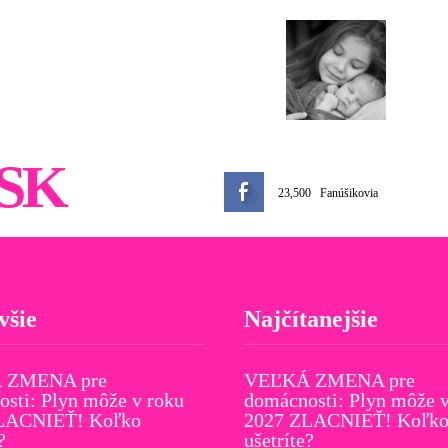
SK
23,500
Fanúšikovia
všie
Najčítanejšie
 ZMENA pre
VEĽKÁ ZMENA pre
sti: Plyn môže v roku
domácnosti: Plyn môže v
LACNIEŤ! Koľko
2027 ZLACNIEŤ! Koľk
?
ušetríte?