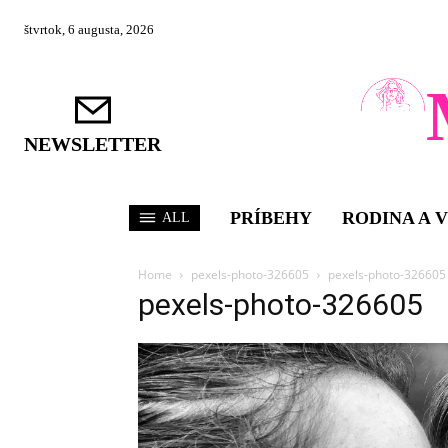
štvrtok, 6 augusta, 2026
NEWSLETTER
PRÍBEHY
RODINA A 
ALL
Home
pexels-photo-326605
pexels-photo-326605
pexels-photo-326605