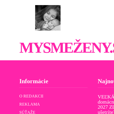
MYSMEŽENY.
Informácie
Najno
O REDAKCII
VEĽKÁ
domácno
REKLAMA
2027 Z
ušetríte
SÚŤAŽE