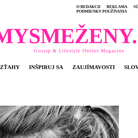
O REDAKCII
REKLAMA
S
PODMIENKY POUŽÍVANIA
MYSMEŽENY.
Gossip & Lifestyle Online Magazine
VZŤAHY
INŠPIRUJ SA
ZAUJÍMAVOSTI
SLO