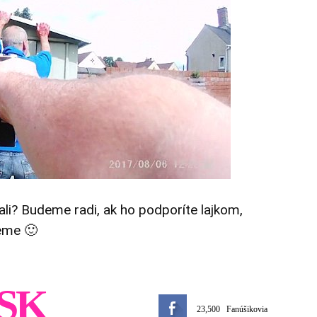
tali? Budeme radi, ak ho podporíte lajkom,
eme 🙂
SK
23,500
Fanúšikovia