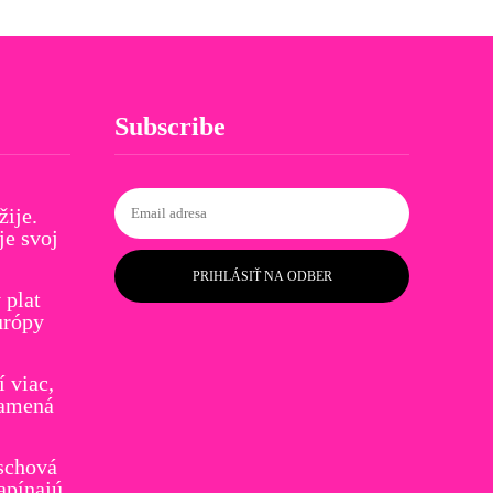
Subscribe
žije.
je svoj
PRIHLÁSIŤ NA ODBER
plat
urópy
í viac,
namená
schová
apínajú,