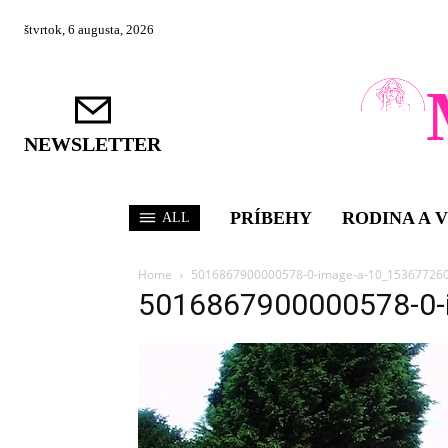
štvrtok, 6 augusta, 2026
NEWSLETTER
PRÍBEHY
RODINA A 
ALL
Home
5016867900000578-0-image-a-10_15367726
5016867900000578-0-