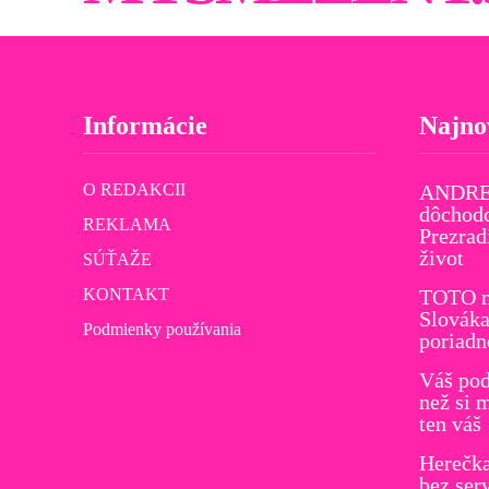
Informácie
Najno
O REDAKCII
ANDREJ
dôchodc
REKLAMA
Prezrad
život
SÚŤAŽE
KONTAKT
TOTO m
Slováka
Podmienky používania
poriadn
Váš pod
než si 
ten váš
Herečk
bez ser