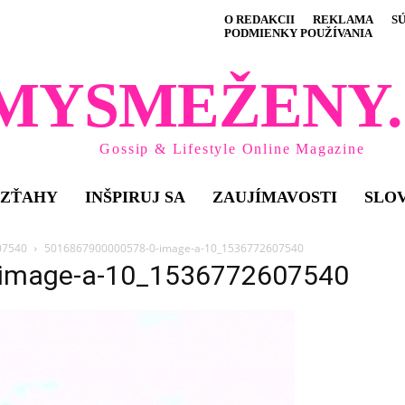
O REDAKCII
REKLAMA
S
PODMIENKY POUŽÍVANIA
MYSMEŽENY.
Gossip & Lifestyle Online Magazine
VZŤAHY
INŠPIRUJ SA
ZAUJÍMAVOSTI
SLO
07540
5016867900000578-0-image-a-10_1536772607540
image-a-10_1536772607540