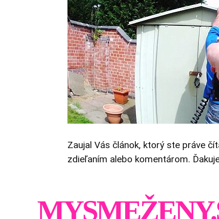
Zaujal Vás článok, ktorý ste práve čí
zdieľaním alebo komentárom. Ďakuj
MYSMEŽENY.