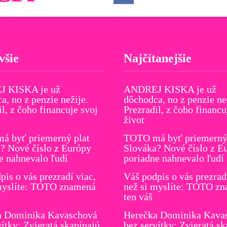
všie
Najčítanejšie
 KISKA je už
ANDREJ KISKA je už
a, no z penzie nežije.
dôchodca, no z penzie ne
il, z čoho financuje svoj
Prezradil, z čoho financu
život
á byť priemerný plat
TOTO má byť priemerný 
? Nové číslo z Európy
Slováka? Nové číslo z E
e nahnevalo ľudí
poriadne nahnevalo ľudí
pis o vás prezradí viac,
Váš podpis o vás prezrad
myslíte: TOTO znamená
než si myslíte: TOTO z
ten váš
a Dominika Kavaschová
Herečka Dominika Kava
vítky: Zvieratá skapínajú,
bez servítky: Zvieratá sk