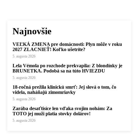
Najnovšie
VEĽKÁ ZMENA pre domácnosti: Plyn môže v roku
2027 ZLACNIEŤ! Koľko ušetríte?
5. augusta 2026
Lela Vémola po rozchode prekvapila: Z blondínky je
BRUNETKA. Podobá sa na túto HVIEZDU
5. augusta 2026
18-ročná prežila klinickú smrť: Jej slová o tom, čo
videla, naháňajú zimomriavky
5. augusta 2026
Zarába desaťtisíce len vďaka svojim nohám: Za
TOTO jej muži platia stovky dolárov!
5. augusta 2026