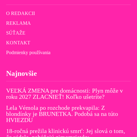
O REDAKCII
REKLAMA
SÚŤAŽE
KONTAKT
Podmienky používania
Najnovšie
VEĽKÁ ZMENA pre domácnosti: Plyn môže v
roku 2027 ZLACNIEŤ! Koľko ušetríte?
Lela Vémola po rozchode prekvapila: Z
blondínky je BRUNETKA. Podobá sa na túto
HVIEZDU
18-ročná prežila klinickú smrť: Jej slová o tom,
čo videla, naháňajú zimomriavky