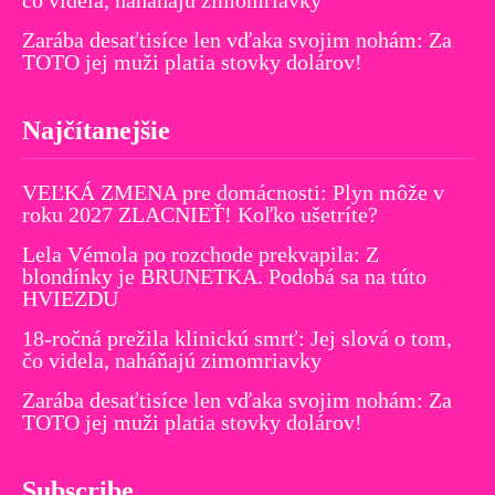
Zarába desaťtisíce len vďaka svojim nohám: Za
TOTO jej muži platia stovky dolárov!
Najčítanejšie
VEĽKÁ ZMENA pre domácnosti: Plyn môže v
roku 2027 ZLACNIEŤ! Koľko ušetríte?
Lela Vémola po rozchode prekvapila: Z
blondínky je BRUNETKA. Podobá sa na túto
HVIEZDU
18-ročná prežila klinickú smrť: Jej slová o tom,
čo videla, naháňajú zimomriavky
Zarába desaťtisíce len vďaka svojim nohám: Za
TOTO jej muži platia stovky dolárov!
Subscribe