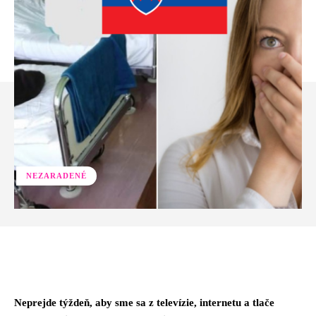
NEZARADENÉ
Facebook
Twitter
Pinterest
Whats
Neprejde týždeň, aby sme sa z televízie, internetu a tlače