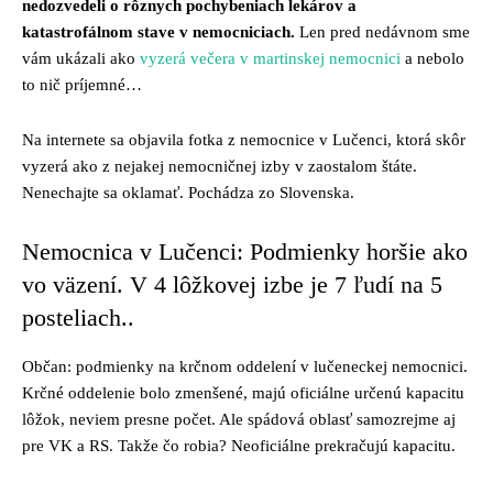
nedozvedeli o rôznych pochybeniach lekárov a
katastrofálnom stave v nemocniciach.
Len pred nedávnom sme
vám ukázali ako
vyzerá večera v martinskej nemocnici
a nebolo
to nič príjemné…
Na internete sa objavila fotka z nemocnice v Lučenci, ktorá skôr
vyzerá ako z nejakej nemocničnej izby v zaostalom štáte.
Nenechajte sa oklamať. Pochádza zo Slovenska.
Nemocnica v Lučenci: Podmienky horšie ako
vo väzení. V 4 lôžkovej izbe je 7 ľudí na 5
posteliach..
Občan: podmienky na krčnom oddelení v lučeneckej nemocnici.
Krčné oddelenie bolo zmenšené, majú oficiálne určenú kapacitu
lôžok, neviem presne počet. Ale spádová oblasť samozrejme aj
pre VK a RS. Takže čo robia? Neoficiálne prekračujú kapacitu.