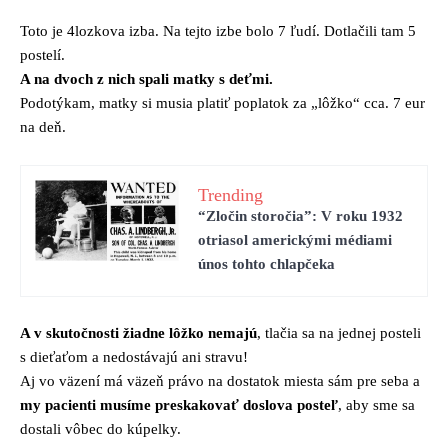
Toto je 4lozkova izba. Na tejto izbe bolo 7 ľudí. Dotlačili tam 5
postelí.
A na dvoch z nich spali matky s deťmi.
Podotýkam, matky si musia platiť poplatok za „lôžko“ cca. 7 eur
na deň.
Trending
“Zločin storočia”: V roku 1932
otriasol americkými médiami
únos tohto chlapčeka
A v skutočnosti žiadne lôžko nemajú
, tlačia sa na jednej posteli
s dieťaťom a nedostávajú ani stravu!
Aj vo väzení má väzeň právo na dostatok miesta sám pre seba a
my pacienti musíme preskakovať doslova posteľ
, aby sme sa
dostali vôbec do kúpelky.