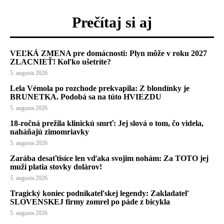
Prečítaj si aj
VEĽKÁ ZMENA pre domácnosti: Plyn môže v roku 2027
ZLACNIEŤ! Koľko ušetríte?
5. augusta 2026
Lela Vémola po rozchode prekvapila: Z blondínky je
BRUNETKA. Podobá sa na túto HVIEZDU
5. augusta 2026
18-ročná prežila klinickú smrť: Jej slová o tom, čo videla,
naháňajú zimomriavky
5. augusta 2026
Zarába desaťtisíce len vďaka svojim nohám: Za TOTO jej
muži platia stovky dolárov!
5. augusta 2026
Tragický koniec podnikateľskej legendy: Zakladateľ
SLOVENSKEJ firmy zomrel po páde z bicykla
5. augusta 2026