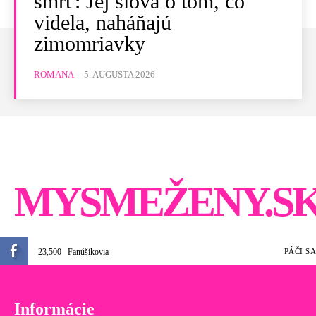
smrť: Jej slová o tom, čo
videla, naháňajú
zimomriavky
ROMANA
-
5. AUGUSTA 2026
MYSMEŽENY.S
23,500
Fanúšikovia
PÁČI SA
Informácie