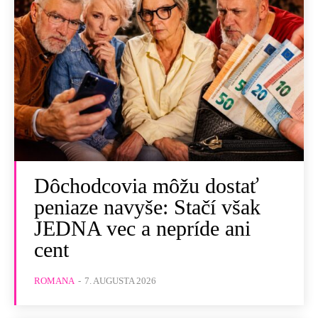
Dôchodcovia môžu dostať
peniaze navyše: Stačí však
JEDNA vec a nepríde ani
cent
ROMANA
-
7. AUGUSTA 2026