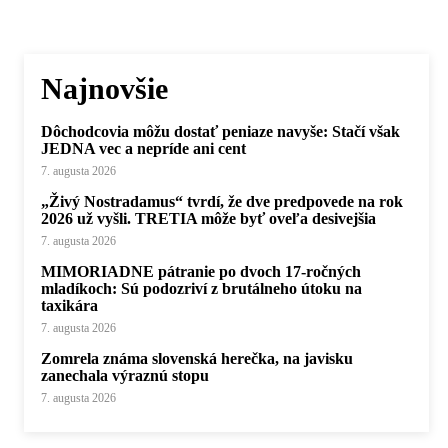
Najnovšie
Dôchodcovia môžu dostať peniaze navyše: Stačí však
JEDNA vec a nepríde ani cent
7. augusta 2026
„Živý Nostradamus“ tvrdí, že dve predpovede na rok
2026 už vyšli. TRETIA môže byť oveľa desivejšia
7. augusta 2026
MIMORIADNE pátranie po dvoch 17-ročných
mladíkoch: Sú podozriví z brutálneho útoku na
taxikára
7. augusta 2026
Zomrela známa slovenská herečka, na javisku
zanechala výraznú stopu
7. augusta 2026