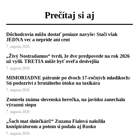
Prečítaj si aj
Dôchodcovia môžu dostať peniaze navyše: Stačí však
JEDNA vec a nepríde ani cent
7. augusta 2026
„Živý Nostradamus“ tvrdí, že dve predpovede na rok 2026
už vyšli. TRETIA môže byť oveľa desivejšia
7. augusta 2026
MIMORIADNE pátranie po dvoch 17-ročných mladíkoch:
Sú podozriví z brutálneho útoku na taxikára
7. augusta 2026
Zomrela známa slovenská herečka, na javisku zanechala
výraznú stopu
7. augusta 2026
„Šach mat slniečkári!“ Zuzana Fialová naložila
konšpirátorom a potom si podala aj Rusko
7. augusta 2026