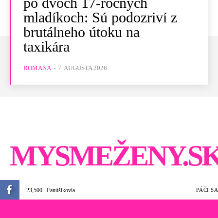
po dvoch 17-ročných
mladíkoch: Sú podozriví z
brutálneho útoku na
taxikára
ROMANA
-
7. AUGUSTA 2026
MYSMEŽENY.S
23,500
Fanúšikovia
PÁČI SA