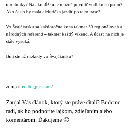
obrubníky? Na akú dĺžku je možné povoliť vodítko so psom?
Ako často by mala električka jazdiť po tejto trase?
Vo Švajčiarsku sa každoročne koná takmer 30 regionálnych a
národných referend – takmer každý víkend. A účasť na nich je
stále vysoká.
Boli ste už niekedy vo Švajčiarsku?
zdroj: /
trendingposts.net
/
Zaujal Vás článok, ktorý ste práve čítali? Budeme
radi, ak ho podporíte lajkom, zdieľaním alebo
komentárom. Ďakujeme 🙂