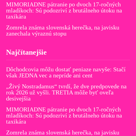
MIMORIADNE pátranie po dvoch 17-ročných
mladíkoch: Sú podozriví z brutálneho útoku na
taxikára
Zomrela známa slovenská herečka, na javisku
zanechala výraznú stopu
Najčítanejšie
Dôchodcovia môžu dostať peniaze navyše: Stačí
však JEDNA vec a nepríde ani cent
„Živý Nostradamus“ tvrdí, že dve predpovede na
rok 2026 už vyšli. TRETIA môže byť oveľa
desivejšia
MIMORIADNE pátranie po dvoch 17-ročných
mladíkoch: Sú podozriví z brutálneho útoku na
taxikára
Zomrela známa slovenská herečka, na javisku