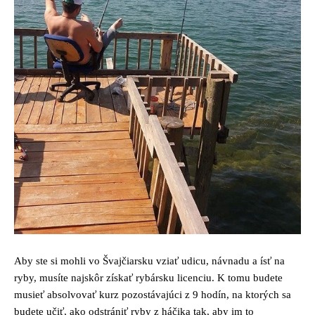
Aby ste si mohli vo Švajčiarsku vziať udicu, návnadu a ísť na
ryby, musíte najskôr získať rybársku licenciu. K tomu budete
musieť absolvovať kurz pozostávajúci z 9 hodín, na ktorých sa
budete učiť, ako odstrániť ryby z háčika tak, aby im to