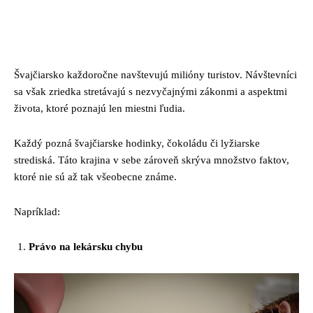
Facebook
Twitter
Pinterest
Whats
Švajčiarsko každoročne navštevujú milióny turistov. Návštevníci
sa však zriedka stretávajú s nezvyčajnými zákonmi a aspektmi
života, ktoré poznajú len miestni ľudia.
Každý pozná švajčiarske hodinky, čokoládu či lyžiarske
strediská. Táto krajina v sebe zároveň skrýva množstvo faktov,
ktoré nie sú až tak všeobecne známe.
Napríklad:
Právo na lekársku chybu