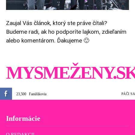
Zaujal Vás článok, ktorý ste práve čítali?
Budeme radi, ak ho podporíte lajkom, zdieľaním
alebo komentárom. Ďakujeme 🙂
MYSMEŽENY.S
23,500
Fanúšikovia
PÁČI SA
Informácie
O REDAKCII