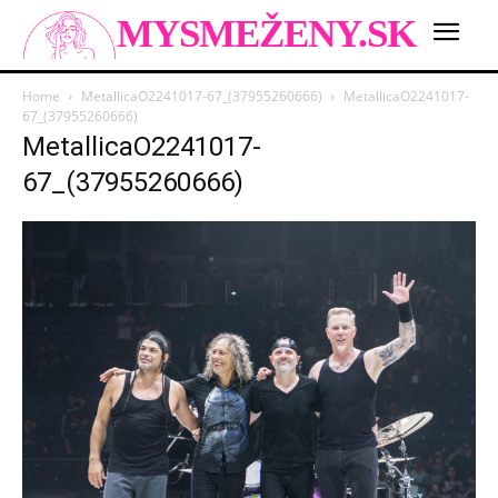
MYSMEŽENY.SK
Home
MetallicaO2241017-67_(37955260666)
MetallicaO2241017-
67_(37955260666)
MetallicaO2241017-
67_(37955260666)