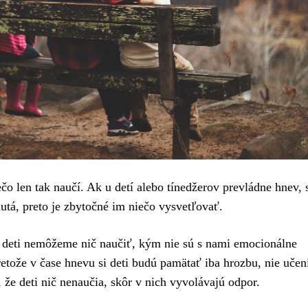
čo len tak naučí. Ak u detí alebo tínedžerov prevládne hnev, s
nutá, preto je zbytočné im niečo vysvetľovať.
že deti nemôžeme nič naučiť, kým nie sú s nami emocionálne
etože v čase hnevu si deti budú pamätať iba hrozbu, nie učen
že deti nič nenaučia, skôr v nich vyvolávajú odpor.