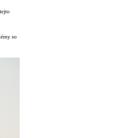
tejto
lémy so