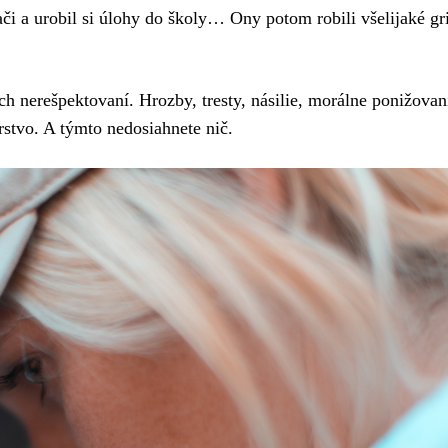
ači a urobil si úlohy do školy… Ony potom robili všelijaké g
 nerešpektovaní. Hrozby, tresty, násilie, morálne ponižovan
rstvo. A týmto nedosiahnete nič.