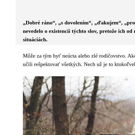
Facebook
Twitter
ZDIEĽAM
„Dobré ráno“, „s dovolením“, „ďakujem“, „pros
nevedelo o existencii týchto slov, pretože ich o
situáciách.
Môže za tým byť neúcta alebo zlé rodičovstvo. Ak
učili rešpektovať všetkých. Nech už je to ktokoľve