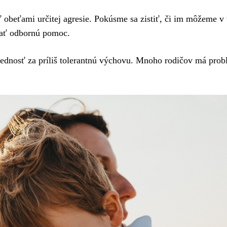
obeťami určitej agresie. Pokúsme sa zistiť, či im môžeme v 
adať odbornú pomoc.
ednosť za príliš tolerantnú výchovu. Mnoho rodičov má prob