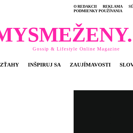
O REDAKCII
REKLAMA
S
PODMIENKY POUŽÍVANIA
MYSMEŽENY.
Gossip & Lifestyle Online Magazine
VZŤAHY
INŠPIRUJ SA
ZAUJÍMAVOSTI
SLO