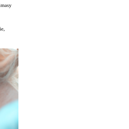
rimasy
ie,