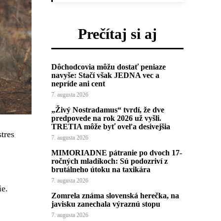
Prečítaj si aj
Dôchodcovia môžu dostať peniaze
navyše: Stačí však JEDNA vec a
nepríde ani cent
7. augusta 2026
„Živý Nostradamus“ tvrdí, že dve
predpovede na rok 2026 už vyšli.
TRETIA môže byť oveľa desivejšia
tres
7. augusta 2026
MIMORIADNE pátranie po dvoch 17-
ročných mladíkoch: Sú podozriví z
brutálneho útoku na taxikára
7. augusta 2026
ie.
Zomrela známa slovenská herečka, na
javisku zanechala výraznú stopu
7. augusta 2026