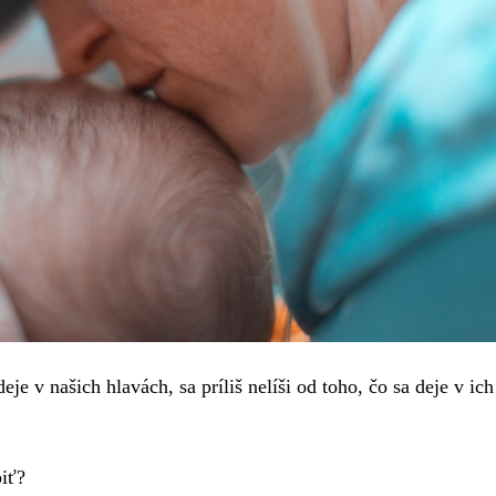
eje v našich hlavách, sa príliš nelíši od toho, čo sa deje v ic
biť?