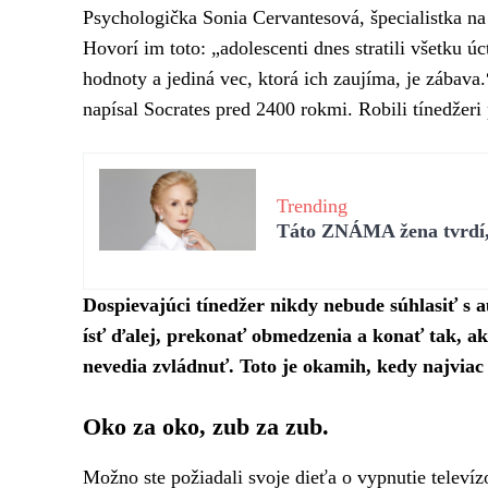
Psychologička Sonia Cervantesová, špecialistka na 
Hovorí im toto: „adolescenti dnes stratili všetku ú
hodnoty a jediná vec, ktorá ich zaujíma, je zábava
napísal Socrates pred 2400 rokmi. Robili tínedže
Trending
Táto ZNÁMA žena tvrdí, 
Dospievajúci tínedžer nikdy nebude súhlasiť s a
ísť ďalej, prekonať obmedzenia a konať tak, ak
nevedia zvládnuť. Toto je okamih, kedy najviac 
Oko za oko, zub za zub.
Možno ste požiadali svoje dieťa o vypnutie televí