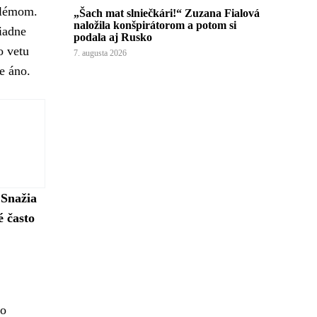
oblémom.
„Šach mat slniečkári!“ Zuzana Fialová
naložila konšpirátorom a potom si
žiadne
podala aj Rusko
o vetu
7. augusta 2026
e áno.
 Snažia
é často
ho