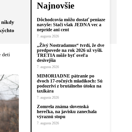
Najnovšie
Dôchodcovia môžu dostať peniaze
 nikdy
navyše: Stačí však JEDNA vec a
nepríde ani cent
akýchto
7. augusta 2026
„Živý Nostradamus“ tvrdí, že dve
predpovede na rok 2026 už vyšli.
 deti
TRETIA môže byť oveľa
desivejšia
7. augusta 2026
MIMORIADNE pátranie po
dvoch 17-ročných mladíkoch: Sú
podozriví z brutálneho útoku na
taxikára
7. augusta 2026
Zomrela známa slovenská
herečka, na javisku zanechala
výraznú stopu
7. augusta 2026