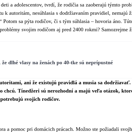
deti a adolescentov, tvrdí, že rodičia sa zaoberajú týmto pr
ctu k autoritám, nesúhlasia s dodržiavaním pravidiel, nemajú 
.“ Potom sa pýta rodičov, či s tým súhlasia – hovoria áno. Tút
ri problémy svojim rodičom aj pred 2400 rokmi? Samozrejme ž
že dlhé vlasy na ženách po 40-tke sú neprípustné
utoritami, ani že existujú pravidlá a musia sa dodržiavať.
o chcú. Tínedžeri sú nerozhodní a majú veľa otázok, ktor
potrebujú svojich rodičov.
zora a pomoc pri domácich prácach. Možno ste požiadali svoj