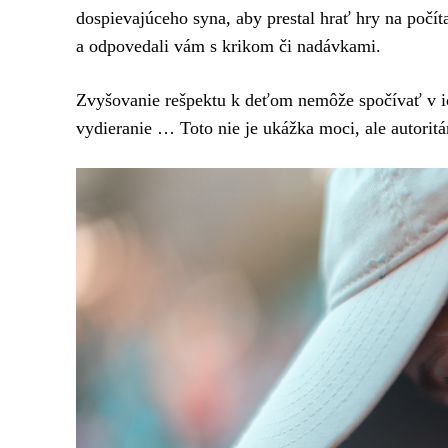
dospievajúceho syna, aby prestal hrať hry na počít
a odpovedali vám s krikom či nadávkami.
Zvyšovanie rešpektu k deťom nemôže spočívať v ich
vydieranie … Toto nie je ukážka moci, ale autoritá