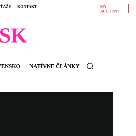
ÚŤAŽE
KONTAKT
MY
ACCOUNT
SK
VENSKO
NATÍVNE ČLÁNKY