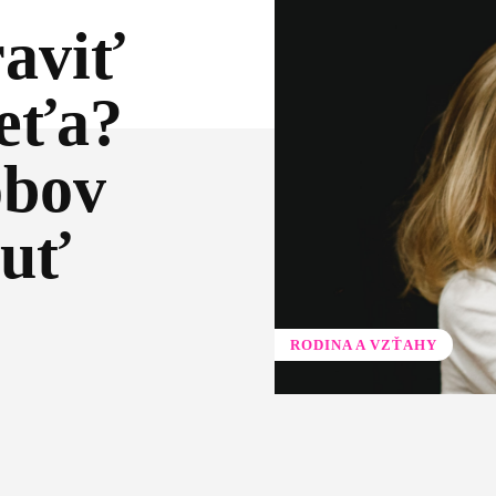
aviť
eťa?
obov
nuť
RODINA A VZŤAHY