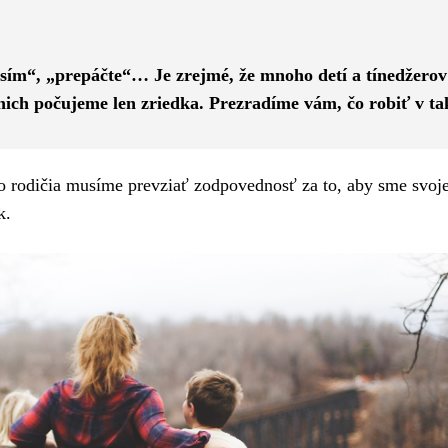
Pinterest
WhatsApp
ím“, „prepáčte“… Je zrejmé, že mnoho detí a tínedžerov
d nich počujeme len zriedka. Prezradíme vám, čo robiť v t
o rodičia musíme prevziať zodpovednosť za to, aby sme svoje
k.