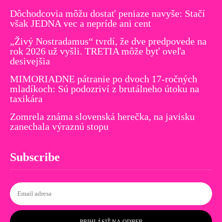
Dôchodcovia môžu dostať peniaze navyše: Stačí
však JEDNA vec a nepríde ani cent
„Živý Nostradamus“ tvrdí, že dve predpovede na
rok 2026 už vyšli. TRETIA môže byť oveľa
desivejšia
MIMORIADNE pátranie po dvoch 17-ročných
mladíkoch: Sú podozriví z brutálneho útoku na
taxikára
Zomrela známa slovenská herečka, na javisku
zanechala výraznú stopu
Subscribe