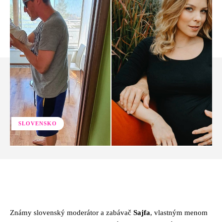
SLOVENSKO
Facebook
Twitter
Pinterest
Whats
Známy slovenský moderátor a zabávač
Sajfa
, vlastným menom