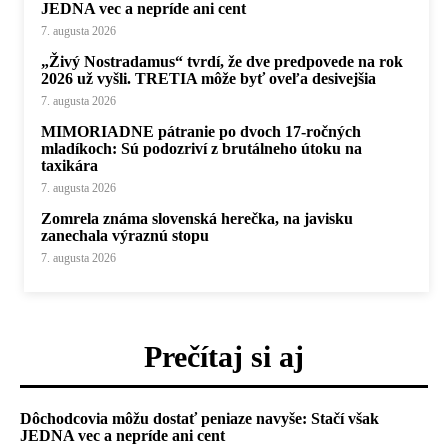
JEDNA vec a nepríde ani cent
7. augusta 2026
„Živý Nostradamus“ tvrdí, že dve predpovede na rok
2026 už vyšli. TRETIA môže byť oveľa desivejšia
7. augusta 2026
MIMORIADNE pátranie po dvoch 17-ročných
mladíkoch: Sú podozriví z brutálneho útoku na
taxikára
7. augusta 2026
Zomrela známa slovenská herečka, na javisku
zanechala výraznú stopu
7. augusta 2026
Prečítaj si aj
Dôchodcovia môžu dostať peniaze navyše: Stačí však
JEDNA vec a nepríde ani cent