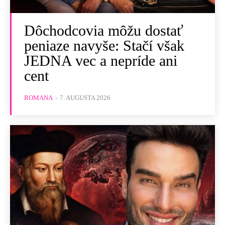
Dôchodcovia môžu dostať
peniaze navyše: Stačí však
JEDNA vec a nepríde ani
cent
ROMANA
-
7. AUGUSTA 2026