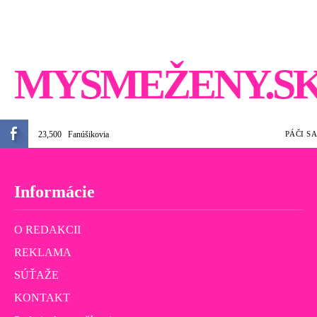
MYSMEŽENY.S
23,500
Fanúšikovia
PÁČI SA
Informácie
O REDAKCII
REKLAMA
SÚŤAŽE
KONTAKT