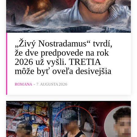
„Živý Nostradamus“ tvrdí,
že dve predpovede na rok
2026 už vyšli. TRETIA
môže byť oveľa desivejšia
ROMANA
-
7. AUGUSTA 2026