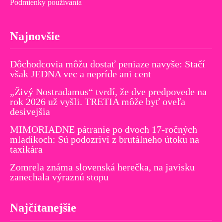
Podmienky používania
Najnovšie
Dôchodcovia môžu dostať peniaze navyše: Stačí
však JEDNA vec a nepríde ani cent
„Živý Nostradamus“ tvrdí, že dve predpovede na
rok 2026 už vyšli. TRETIA môže byť oveľa
desivejšia
MIMORIADNE pátranie po dvoch 17-ročných
mladíkoch: Sú podozriví z brutálneho útoku na
taxikára
Zomrela známa slovenská herečka, na javisku
zanechala výraznú stopu
Najčítanejšie