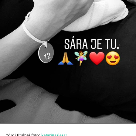
zdroj titulnej foto:
katarinaslesar