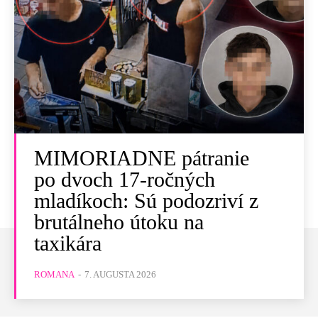
MIMORIADNE pátranie
po dvoch 17-ročných
mladíkoch: Sú podozriví z
brutálneho útoku na
taxikára
ROMANA
-
7. AUGUSTA 2026