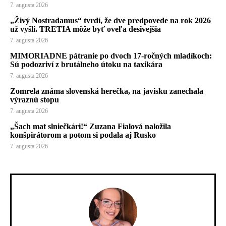
7. augusta 2026
„Živý Nostradamus“ tvrdí, že dve predpovede na rok 2026
už vyšli. TRETIA môže byť oveľa desivejšia
7. augusta 2026
MIMORIADNE pátranie po dvoch 17-ročných mladíkoch:
Sú podozriví z brutálneho útoku na taxikára
7. augusta 2026
Zomrela známa slovenská herečka, na javisku zanechala
výraznú stopu
7. augusta 2026
„Šach mat slniečkári!“ Zuzana Fialová naložila
konšpirátorom a potom si podala aj Rusko
7. augusta 2026