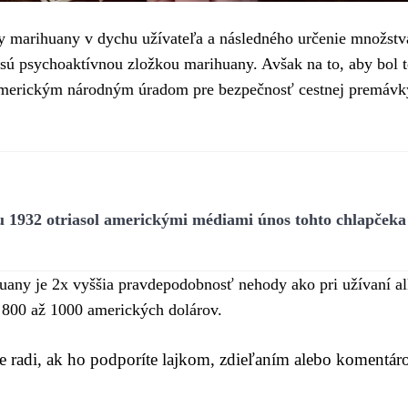
y marihuany v dychu užívateľa a následného určenie množstva
sú psychoaktívnou zložkou marihuany. Avšak na to, aby bol t
Americkým národným úradom pre bezpečnosť cestnej premávky
ku 1932 otriasol americkými médiami únos tohto chlapčeka
huany je 2x vyššia pravdepodobnosť nehody ako pri užívaní a
 800 až 1000 amerických dolárov.
me radi, ak ho podporíte lajkom, zdieľaním alebo komentár