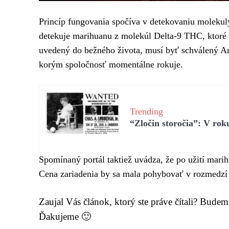
Princíp fungovania spočíva v detekovaniu molekul
detekuje marihuanu z molekúl Delta-9 THC, ktoré 
uvedený do bežného života, musí byť schválený 
korým spoločnosť momentálne rokuje.
Trending
“Zločin storočia”: V ro
Spomínaný portál taktiež uvádza, že po užití mari
Cena zariadenia by sa mala pohybovať v rozmedzí
Zaujal Vás článok, ktorý ste práve čítali? Bude
Ďakujeme 🙂