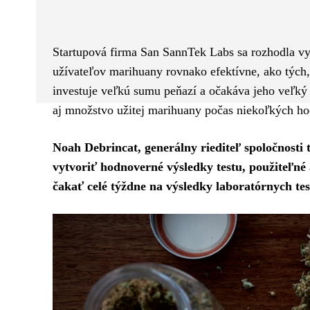
Facebook
Twitter
ZDIEĽAM
Startupová firma San SannTek Labs sa rozhodla v
užívateľov marihuany rovnako efektívne, ako tých,
investuje veľkú sumu peňazí a očakáva jeho veľký
aj množstvo užitej marihuany počas niekoľkých ho
Noah Debrincat, generálny riediteľ spoločnosti 
vytvoriť hodnoverné výsledky testu, použiteľné 
čakať celé týždne na výsledky laboratórnych tes