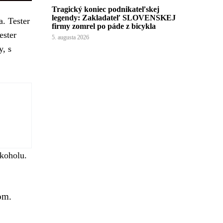
Tragický koniec podnikateľskej
legendy: Zakladateľ SLOVENSKEJ
. Tester
firmy zomrel po páde z bicykla
ester
5. augusta 2026
, s
lkoholu.
om.