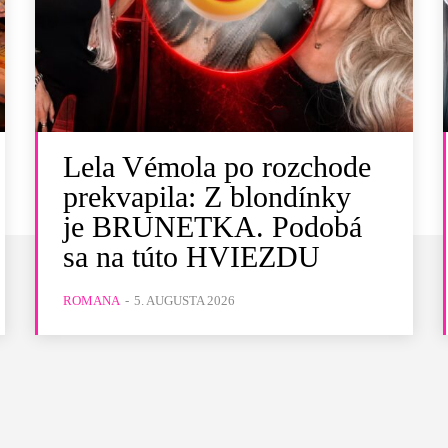
Lela Vémola po rozchode
prekvapila: Z blondínky
je BRUNETKA. Podobá
sa na túto HVIEZDU
ROMANA
-
5. AUGUSTA 2026