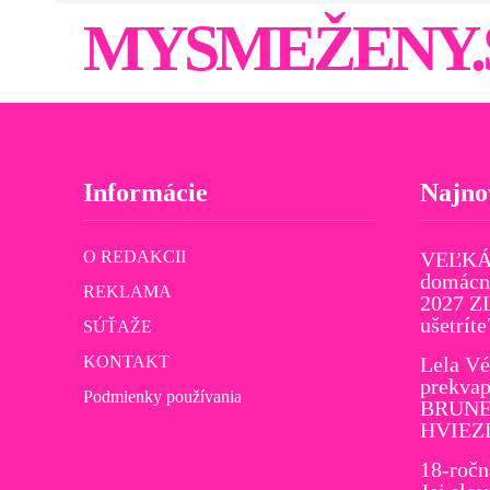
MYSMEŽENY.
Informácie
Najno
O REDAKCII
VEĽKÁ
domácno
REKLAMA
2027 Z
ušetríte
SÚŤAŽE
KONTAKT
Lela Vé
prekvap
Podmienky používania
BRUNET
HVIEZ
18-ročn