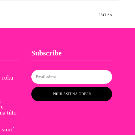
PÁČI SA
Subscribe
 roku
o
PRIHLÁSIŤ NA ODBER
e
je
a túto
ú smrť: