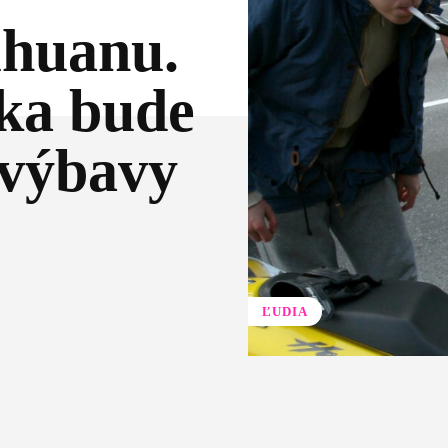
ihuanu.
ka bude
 výbavy
ĽUDIA