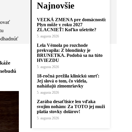
Najnovšie
VEĽKÁ ZMENA pre domácnosti:
ľovať
Plyn môže v roku 2027
ZLACNIEŤ! Koľko ušetríte?
tu
5. augusta 2026
 odhadnúť
Lela Vémola po rozchode
prekvapila: Z blondínky je
BRUNETKA. Podobá sa na túto
HVIEZDU
okáže
5. augusta 2026
c nebudú
18-ročná prežila klinickú smrť:
Jej slová o tom, čo videla,
naháňajú zimomriavky
5. augusta 2026
Zarába desaťtisíce len vďaka
svojim nohám: Za TOTO jej muži
platia stovky dolárov!
5. augusta 2026