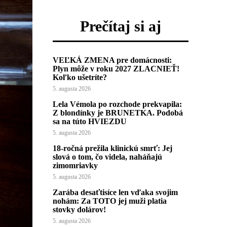
Prečítaj si aj
VEĽKÁ ZMENA pre domácnosti:
Plyn môže v roku 2027 ZLACNIEŤ!
Koľko ušetríte?
5. augusta 2026
Lela Vémola po rozchode prekvapila:
Z blondínky je BRUNETKA. Podobá
sa na túto HVIEZDU
5. augusta 2026
18-ročná prežila klinickú smrť: Jej
slová o tom, čo videla, naháňajú
zimomriavky
5. augusta 2026
Zarába desaťtisíce len vďaka svojim
nohám: Za TOTO jej muži platia
stovky dolárov!
5. augusta 2026