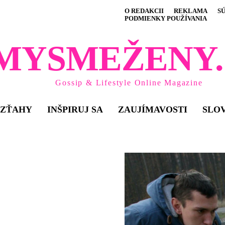
O REDAKCII
REKLAMA
S
PODMIENKY POUŽÍVANIA
MYSMEŽENY.
Gossip & Lifestyle Online Magazine
VZŤAHY
INŠPIRUJ SA
ZAUJÍMAVOSTI
SLO