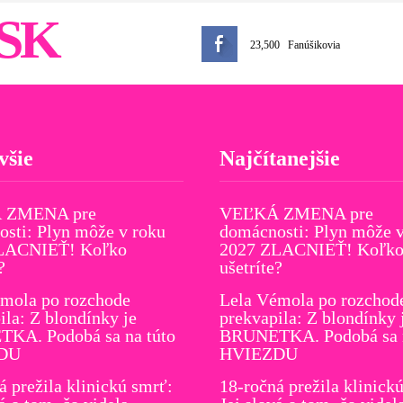
SK
23,500
Fanúšikovia
všie
Najčítanejšie
 ZMENA pre
VEĽKÁ ZMENA pre
sti: Plyn môže v roku
domácnosti: Plyn môže v
LACNIEŤ! Koľko
2027 ZLACNIEŤ! Koľk
?
ušetríte?
mola po rozchode
Lela Vémola po rozchod
ila: Z blondínky je
prekvapila: Z blondínky 
KA. Podobá sa na túto
BRUNETKA. Podobá sa n
DU
HVIEZDU
á prežila klinickú smrť:
18-ročná prežila klinick