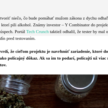
Pinterest
WhatsApp
ytvoriť niečo, čo bude pomáhať mužom zákona z dychu odha
 ktorí pili alkohol. Známy investor – Y Combinator do projek
 úspech. Portál
Tech Crunch
taktiež odhalil, že tester by mal
dín pred testovaním.
tvrdí, že cieľom projektu je navrhnúť zariadenie, ktoré d
ako policajný dôkaz. Ak sa im to podarí, policajti už via
tov.