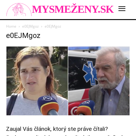
MYSMEŽENY.SK
Home
e0EJMgoz
e0EJMgoz
e0EJMgoz
Zaujal Vás článok, ktorý ste práve čítali?