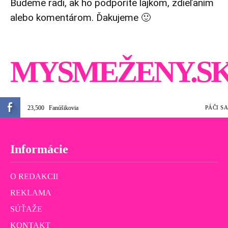
Budeme radi, ak ho podporíte lajkom, zdieľaním
alebo komentárom. Ďakujeme 🙂
MYSMEŽENY.S
23,500
Fanúšikovia
PÁČI SA
Informácie
O REDAKCII
REKLAMA
SÚŤAŽE
KONTAKT