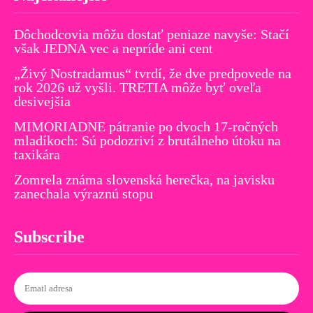
Dôchodcovia môžu dostať peniaze navyše: Stačí
však JEDNA vec a nepríde ani cent
„Živý Nostradamus“ tvrdí, že dve predpovede na
rok 2026 už vyšli. TRETIA môže byť oveľa
desivejšia
MIMORIADNE pátranie po dvoch 17-ročných
mladíkoch: Sú podozriví z brutálneho útoku na
taxikára
Zomrela známa slovenská herečka, na javisku
zanechala výraznú stopu
Subscribe