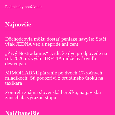
Podmienky používania
Najnovšie
Dôchodcovia môžu dostať peniaze navyše: Stačí
však JEDNA vec a nepríde ani cent
„Živý Nostradamus“ tvrdí, že dve predpovede na
rok 2026 už vyšli. TRETIA môže byť oveľa
desivejšia
MIMORIADNE pátranie po dvoch 17-ročných
mladíkoch: Sú podozriví z brutálneho útoku na
taxikára
Zomrela známa slovenská herečka, na javisku
zanechala výraznú stopu
Najčítanejšie