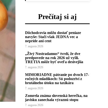
Prečítaj si aj
Dôchodcovia môžu dostať peniaze
navyše: Stačí však JEDNA vec a
nepríde ani cent
7. augusta 2026
„Živý Nostradamus“ tvrdí, že dve
predpovede na rok 2026 už vyšli.
TRETIA môže byť oveľa desivejšia
7. augusta 2026
MIMORIADNE pátranie po dvoch 17-
ročných mladíkoch: Sú podozriví z
brutálneho útoku na taxikára
7. augusta 2026
Zomrela známa slovenská herečka, na
javisku zanechala výraznú stopu
7. augusta 2026