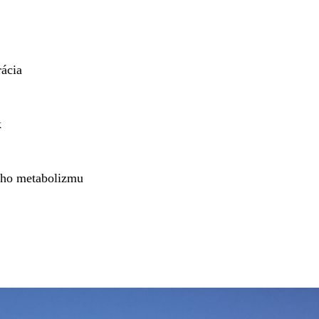
rácia
k
ého metabolizmu