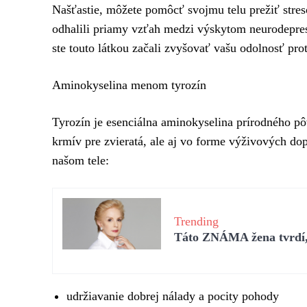
Našťastie, môžete pomôcť svojmu telu prežiť stres
odhalili priamy vzťah medzi výskytom neurodepres
ste touto látkou začali zvyšovať vašu odolnosť prot
Aminokyselina menom tyrozín
Tyrozín je esenciálna aminokyselina prírodného pô
krmív pre zvieratá, ale aj vo forme výživových d
našom tele:
Trending
Táto ZNÁMA žena tvrdí, 
udržiavanie dobrej nálady a pocity pohody