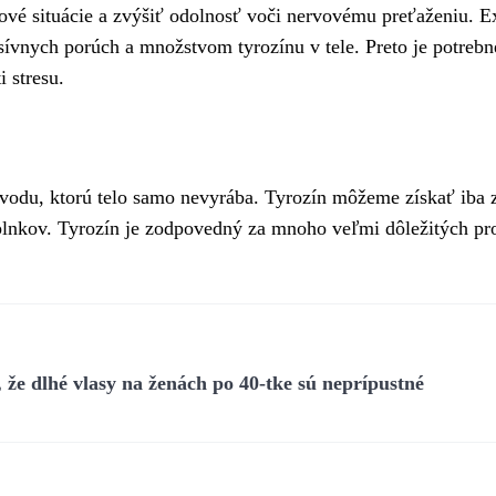
ové situácie a zvýšiť odolnosť voči nervovému preťaženiu. E
ívnych porúch a množstvom tyrozínu v tele. Preto je potrebn
i stresu.
vodu, ktorú telo samo nevyrába. Tyrozín môžeme získať iba z 
oplnkov. Tyrozín je zodpovedný za mnoho veľmi dôležitých pr
že dlhé vlasy na ženách po 40-tke sú neprípustné