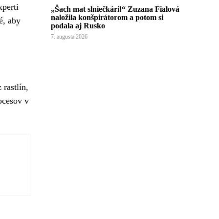
xperti
„Šach mat slniečkári!“ Zuzana Fialová
naložila konšpirátorom a potom si
é, aby
podala aj Rusko
7. augusta 2026
rastlín,
ocesov v