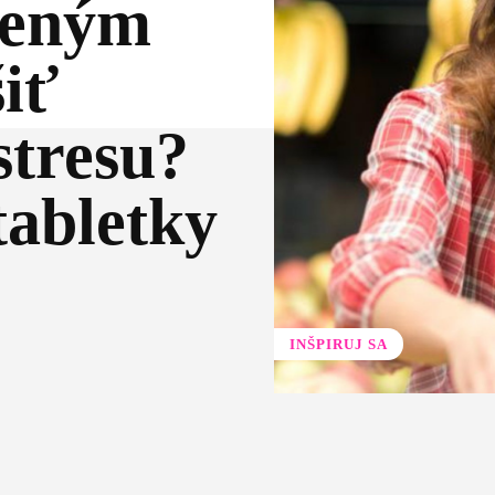
zeným
iť
stresu?
tabletky
INŠPIRUJ SA