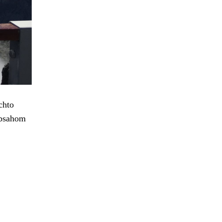
chto
 obsahom