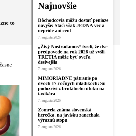
Najnovšie
Dôchodcovia môžu dostať peniaze
azne to
navyše: Stačí však JEDNA vec a
nepríde ani cent
7. augusta 2026
„Živý Nostradamus“ tvrdí, že dve
predpovede na rok 2026 už vyšli.
,
TRETIA môže byť oveľa
desivejšia
účasne
7. augusta 2026
MIMORIADNE pátranie po
dvoch 17-ročných mladíkoch: Sú
podozriví z brutálneho útoku na
taxikára
7. augusta 2026
Zomrela známa slovenská
herečka, na javisku zanechala
výraznú stopu
7. augusta 2026