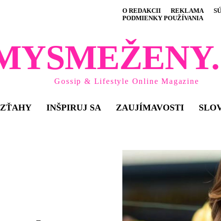
O REDAKCII
REKLAMA
S
PODMIENKY POUŽÍVANIA
MYSMEŽENY.
Gossip & Lifestyle Online Magazine
VZŤAHY
INŠPIRUJ SA
ZAUJÍMAVOSTI
SLO