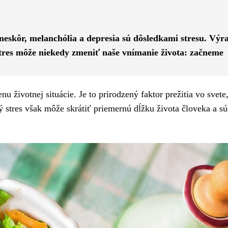
Pinterest
WhatsApp
 neskôr, melanchólia a depresia sú dôsledkami stresu. Výr
Stres môže niekedy zmeniť naše vnímanie života: začneme
 životnej situácie. Je to prirodzený faktor prežitia vo svete
ý stres však môže skrátiť priemernú dĺžku života človeka a s