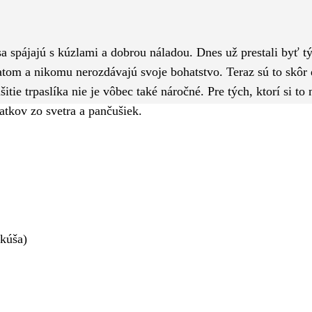
Pinterest
WhatsApp
sa spájajú s kúzlami a dobrou náladou. Dnes už prestali byť t
zlatom a nikomu nerozdávajú svoje bohatstvo. Teraz sú to skôr
itie trpaslíka nie je vôbec také náročné. Pre tých, ktorí si to 
tkov zo svetra a pančušiek.
nkúša)