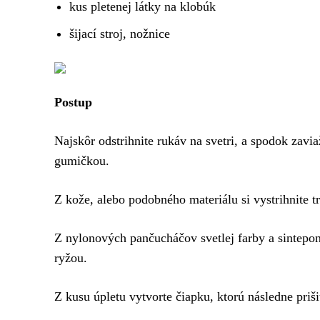
kus pletenej látky na klobúk
šijací stroj, nožnice
Postup
Najskôr odstrihnite rukáv na svetri, a spodok zavi
gumičkou.
Z kože, alebo podobného materiálu si vystrihnite t
Z nylonových pančucháčov svetlej farby a sintepon
ryžou.
Z kusu úpletu vytvorte čiapku, ktorú následne priši