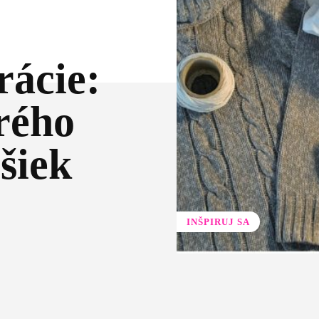
rácie:
arého
šiek
INŠPIRUJ SA