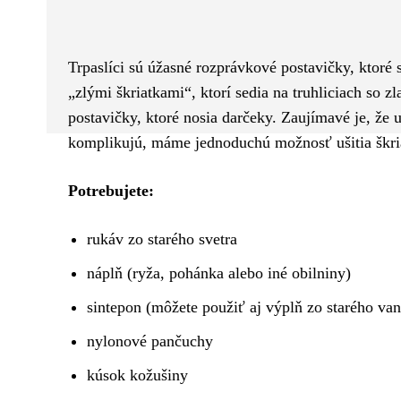
Facebook
Twitter
ZDIEĽAM
Trpaslíci sú úžasné rozprávkové postavičky, ktoré 
„zlými škriatkami“, ktorí sedia na truhliciach so 
postavičky, ktoré nosia darčeky. Zaujímavé je, že uš
komplikujú, máme jednoduchú možnosť ušitia škria
Potrebujete:
rukáv zo starého svetra
náplň (ryža, pohánka alebo iné obilniny)
sintepon (môžete použiť aj výplň zo starého va
nylonové pančuchy
kúsok kožušiny