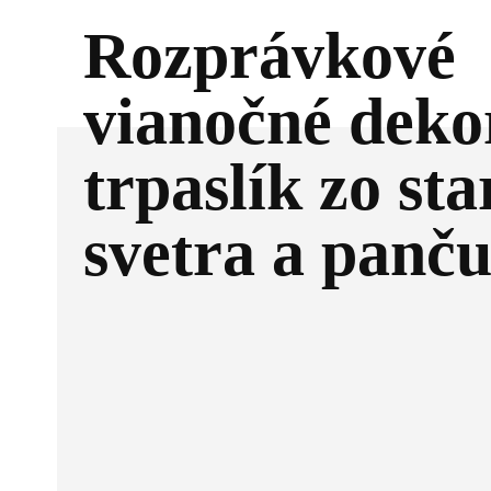
Rozprávkové
vianočné deko
trpaslík zo st
svetra a panču