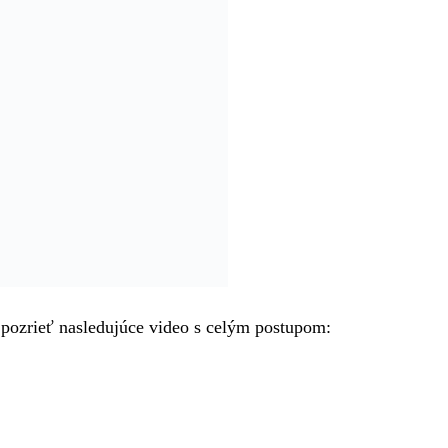
me radi, ak ho podporíte lajkom, zdieľaním alebo komentár