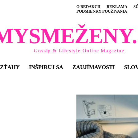
O REDAKCII
REKLAMA
S
PODMIENKY POUŽÍVANIA
MYSMEŽENY.
Gossip & Lifestyle Online Magazine
VZŤAHY
INŠPIRUJ SA
ZAUJÍMAVOSTI
SLO