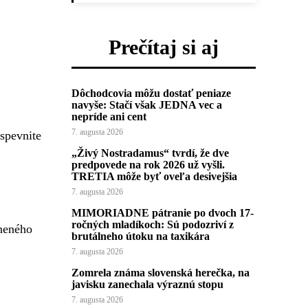
Prečítaj si aj
Dôchodcovia môžu dostať peniaze
navyše: Stačí však JEDNA vec a
nepríde ani cent
7. augusta 2026
 spevnite
„Živý Nostradamus“ tvrdí, že dve
predpovede na rok 2026 už vyšli.
TRETIA môže byť oveľa desivejšia
7. augusta 2026
MIMORIADNE pátranie po dvoch 17-
ročných mladíkoch: Sú podozriví z
lneného
brutálneho útoku na taxikára
7. augusta 2026
Zomrela známa slovenská herečka, na
javisku zanechala výraznú stopu
7. augusta 2026