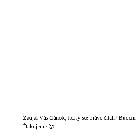
Ďakujeme 🙂
Simonidessa