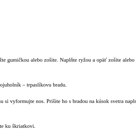
ažte gumičkou alebo zošite. Naplňte ryžou a opäť zošite alebo
rojuholník – trpaslíkovu bradu.
u si vyformujte nos. Prišite ho s bradou na kúsok svetra nap
te ku škriatkovi.