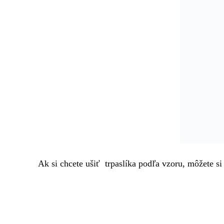
Zaujal Vás článok, ktorý ste práve čítali? Bude