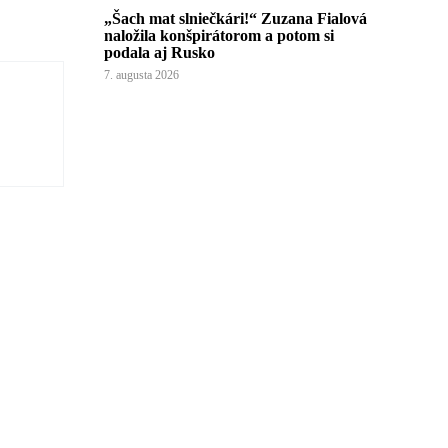
„Šach mat slniečkári!“ Zuzana Fialová
naložila konšpirátorom a potom si
podala aj Rusko
7. augusta 2026