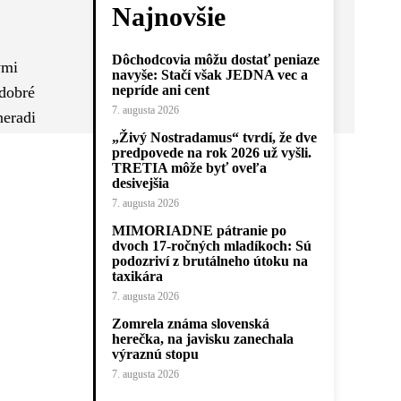
Najnovšie
Dôchodcovia môžu dostať peniaze
ými
navyše: Stačí však JEDNA vec a
nepríde ani cent
 dobré
7. augusta 2026
neradi
„Živý Nostradamus“ tvrdí, že dve
predpovede na rok 2026 už vyšli.
TRETIA môže byť oveľa
desivejšia
7. augusta 2026
MIMORIADNE pátranie po
dvoch 17-ročných mladíkoch: Sú
podozriví z brutálneho útoku na
taxikára
7. augusta 2026
Zomrela známa slovenská
herečka, na javisku zanechala
výraznú stopu
7. augusta 2026