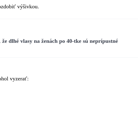
 ozdobiť výšivkou.
že dlhé vlasy na ženách po 40-tke sú neprípustné
ohol vyzerať: