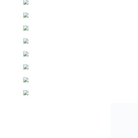
Ak si chcete ušiť trpaslíka podľa vzoru, môžete s