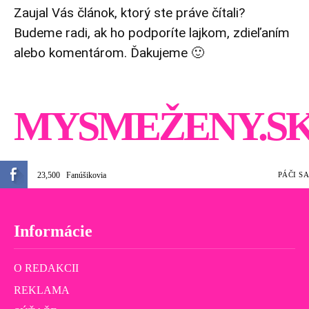
Zaujal Vás článok, ktorý ste práve čítali?
Budeme radi, ak ho podporíte lajkom, zdieľaním
alebo komentárom. Ďakujeme 🙂
MYSMEŽENY.S
23,500
Fanúšikovia
PÁČI SA
Informácie
O REDAKCII
REKLAMA