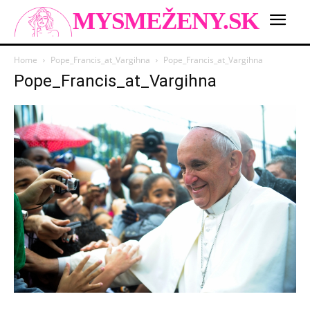
MYSMEŽENY.SK
Home
Pope_Francis_at_Vargihna
Pope_Francis_at_Vargihna
Pope_Francis_at_Vargihna