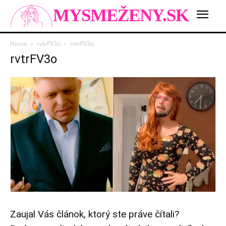
MYSMEŽENY.SK
Home
rvtrFV3o
rvtrFV3o
rvtrFV3o
Zaujal Vás článok, ktorý ste práve čítali?