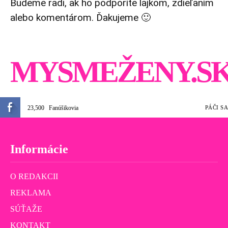
Budeme radi, ak ho podporíte lajkom, zdieľaním
alebo komentárom. Ďakujeme 🙂
MYSMEŽENY.S
23,500
Fanúšikovia
PÁČI SA
Informácie
O REDAKCII
REKLAMA
SÚŤAŽE
KONTAKT