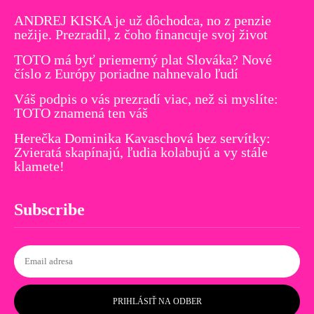
ANDREJ KISKA je už dôchodca, no z penzie
nežije. Prezradil, z čoho financuje svoj život
TOTO má byť priemerný plat Slováka? Nové
číslo z Európy poriadne nahnevalo ľudí
Váš podpis o vás prezradí viac, než si myslíte:
TOTO znamená ten váš
Herečka Dominika Kavaschová bez servítky:
Zvieratá skapínajú, ľudia kolabujú a vy stále
klamete!
Subscribe
PRIHLÁSIŤ NA ODBER