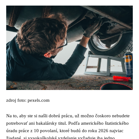
zdroj foto: pexels.com
Na to, aby ste si našli dobrú prácu, už možno čoskoro nebudete
potrebovať ani bakalársky titul. Podľa amerického štatistického
úradu práce z 10 povolaní, ktoré budú do roku 2026 najviac
žiadané, si vysokoškolské vzdelanie vyžaduje iba jedno