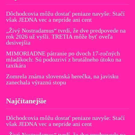
Dôchodcovia môžu dostať peniaze navyše: Stačí
však JEDNA vec a nepríde ani cent
„Živý Nostradamus“ tvrdí, že dve predpovede na
rok 2026 už vyšli. TRETIA môže byť oveľa
desivejšia
MIMORIADNE pátranie po dvoch 17-ročných
mladíkoch: Sú podozriví z brutálneho útoku na
taxikára
Zomrela známa slovenská herečka, na javisku
zanechala výraznú stopu
Najčítanejšie
Dôchodcovia môžu dostať peniaze navyše: Stačí
však JEDNA vec a nepríde ani cent
„Živý Nostradamus“ tvrdí, že dve predpovede na