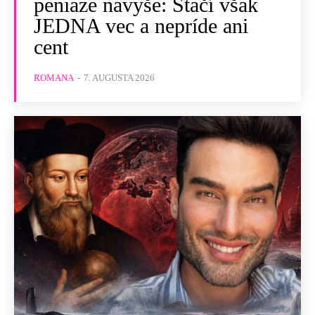
peniaze navyše: Stačí však
JEDNA vec a nepríde ani
cent
ROMANA
-
7. AUGUSTA 2026