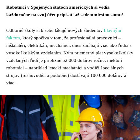
Robotníci v Spojených štátoch amerických si vedia
každoročne na svoj účet pripísať až sedemmiestnu sumu!
Odborné školy si k sebe lákajú nových študentov
hlavným
faktom
, ktorý spočíva v tom, že profesionálni pracovníci –
inštalatéri, elektrikári, mechanici, dnes zarábajú viac ako ľudia s
vysokoškolským vzdelaním. Kým priemerný plat vysokoškolsky
vzdelaných ľudí je približne 52 000 dolárov ročne, niektorí
robotníci – napríklad leteckí mechanici a vodiči špeciálnych
strojov (rušňovodiči a podobne) dostávajú 100 000 dolárov a
viac.