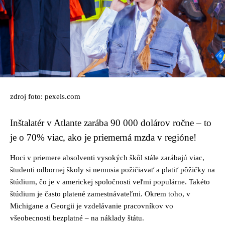
zdroj foto: pexels.com
Inštalatér v Atlante zarába 90 000 dolárov ročne – to
je o 70% viac, ako je priemerná mzda v regióne!
Hoci v priemere absolventi vysokých škôl stále zarábajú viac,
študenti odbornej školy si nemusia požičiavať a platiť pôžičky na
štúdium, čo je v americkej spoločnosti veľmi populárne. Takéto
štúdium je často platené zamestnávateľmi. Okrem toho, v
Michigane a Georgii je vzdelávanie pracovníkov vo
všeobecnosti bezplatné – na náklady štátu.