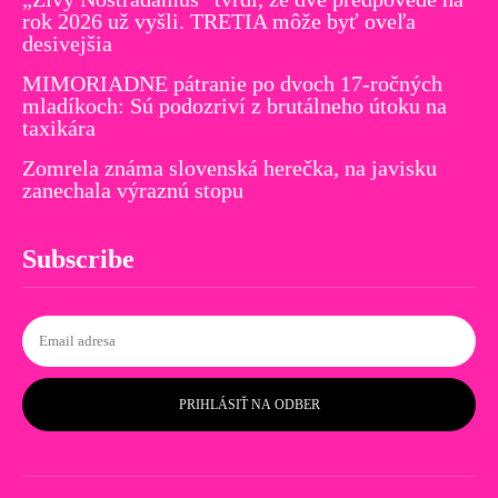
rok 2026 už vyšli. TRETIA môže byť oveľa
desivejšia
MIMORIADNE pátranie po dvoch 17-ročných
mladíkoch: Sú podozriví z brutálneho útoku na
taxikára
Zomrela známa slovenská herečka, na javisku
zanechala výraznú stopu
Subscribe
PRIHLÁSIŤ NA ODBER