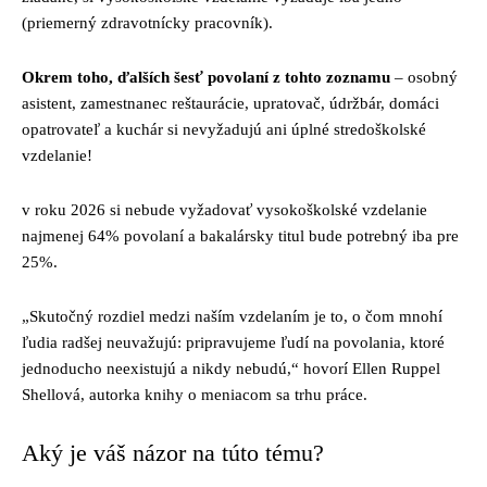
(priemerný zdravotnícky pracovník).
Okrem toho, ďalších šesť povolaní z tohto zoznamu
– osobný
asistent, zamestnanec reštaurácie, upratovač, údržbár, domáci
opatrovateľ a kuchár si nevyžadujú ani úplné stredoškolské
vzdelanie!
v roku 2026 si nebude vyžadovať vysokoškolské vzdelanie
najmenej 64% povolaní a bakalársky titul bude potrebný iba pre
25%.
„Skutočný rozdiel medzi naším vzdelaním je to, o čom mnohí
ľudia radšej neuvažujú: pripravujeme ľudí na povolania, ktoré
jednoducho neexistujú a nikdy nebudú,“ hovorí Ellen Ruppel
Shellová, autorka knihy o meniacom sa trhu práce.
Aký je váš názor na túto tému?