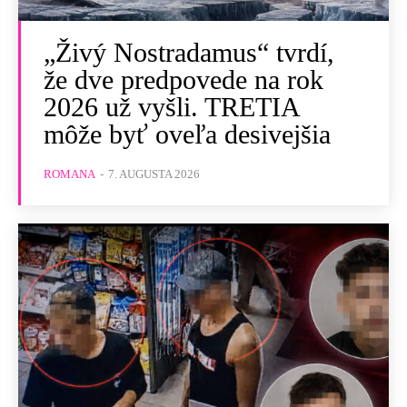
„Živý Nostradamus“ tvrdí,
že dve predpovede na rok
2026 už vyšli. TRETIA
môže byť oveľa desivejšia
ROMANA
-
7. AUGUSTA 2026