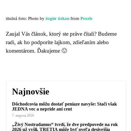
titulná foto: Photo by
özgür özkan
from
Pexels
Zaujal Vás článok, ktorý ste práve čítali? Budeme
radi, ak ho podporíte lajkom, zdieľaním alebo
komentárom. Ďakujeme 🙂
Najnovšie
Dôchodcovia môžu dostať peniaze navyše: Stačí však
JEDNA vec a nepríde ani cent
7. augusta 2026
„Živý Nostradamus“ tvrdí, že dve predpovede na rok
2026 už vyšli. TRETIA môže byť oveľa desivejšia