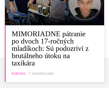
MIMORIADNE pátranie
po dvoch 17-ročných
mladíkoch: Sú podozriví z
brutálneho útoku na
taxikára
ROMANA
-
7. AUGUSTA 2026