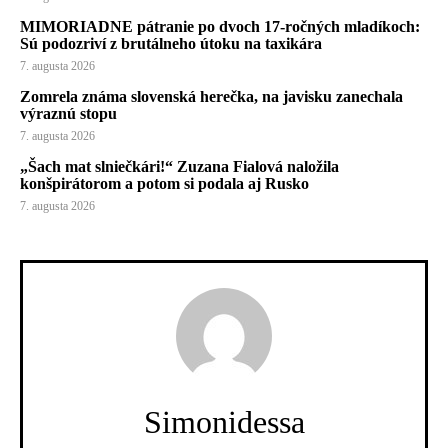
MIMORIADNE pátranie po dvoch 17-ročných mladíkoch:
Sú podozriví z brutálneho útoku na taxikára
7. augusta 2026
Zomrela známa slovenská herečka, na javisku zanechala
výraznú stopu
7. augusta 2026
„Šach mat slniečkári!“ Zuzana Fialová naložila
konšpirátorom a potom si podala aj Rusko
7. augusta 2026
Simonidessa