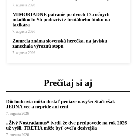
7. augusta 2026
MIMORIADNE pátranie po dvoch 17-ročných
mladíkoch: Sú podozriví z brutálneho útoku na
taxikára
7. augusta 2026
Zomrela známa slovenská herečka, na javisku
zanechala výraznú stopu
7. augusta 2026
Prečítaj si aj
Dôchodcovia môžu dostať peniaze navyše: Stačí však
JEDNA vec a nepríde ani cent
7. augusta 2026
„Živý Nostradamus“ tvrdí, že dve predpovede na rok 2026
už vyšli. TRETIA môže byť oveľa desivejšia
7. augusta 2026