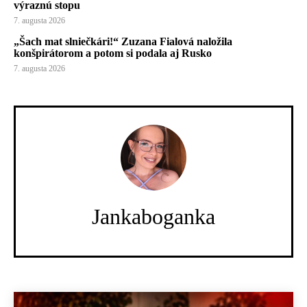
výraznú stopu
7. augusta 2026
„Šach mat slniečkári!“ Zuzana Fialová naložila
konšpirátorom a potom si podala aj Rusko
7. augusta 2026
Jankaboganka