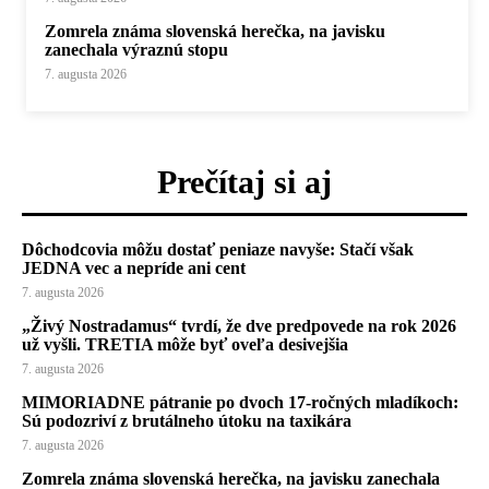
Zomrela známa slovenská herečka, na javisku
zanechala výraznú stopu
7. augusta 2026
Prečítaj si aj
Dôchodcovia môžu dostať peniaze navyše: Stačí však
JEDNA vec a nepríde ani cent
7. augusta 2026
„Živý Nostradamus“ tvrdí, že dve predpovede na rok 2026
už vyšli. TRETIA môže byť oveľa desivejšia
7. augusta 2026
MIMORIADNE pátranie po dvoch 17-ročných mladíkoch:
Sú podozriví z brutálneho útoku na taxikára
7. augusta 2026
Zomrela známa slovenská herečka, na javisku zanechala