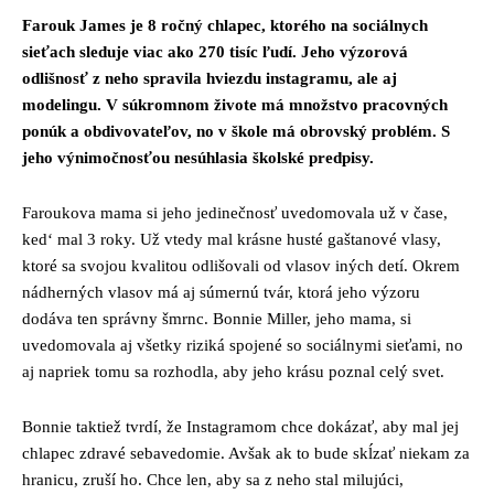
Farouk James je 8 ročný chlapec, ktorého na sociálnych
sieťach sleduje viac ako 270 tisíc ľudí. Jeho výzorová
odlišnosť z neho spravila hviezdu instagramu, ale aj
modelingu. V súkromnom živote má množstvo pracovných
ponúk a obdivovateľov, no v škole má obrovský problém. S
jeho výnimočnosťou nesúhlasia školské predpisy.
Faroukova mama si jeho jedinečnosť uvedomovala už v čase,
ked‘ mal 3 roky. Už vtedy mal krásne husté gaštanové vlasy,
ktoré sa svojou kvalitou odlišovali od vlasov iných detí. Okrem
nádherných vlasov má aj súmernú tvár, ktorá jeho výzoru
dodáva ten správny šmrnc. Bonnie Miller, jeho mama, si
uvedomovala aj všetky riziká spojené so sociálnymi sieťami, no
aj napriek tomu sa rozhodla, aby jeho krásu poznal celý svet.
Bonnie taktiež tvrdí, že Instagramom chce dokázať, aby mal jej
chlapec zdravé sebavedomie. Avšak ak to bude skĺzať niekam za
hranicu, zruší ho. Chce len, aby sa z neho stal milujúci,