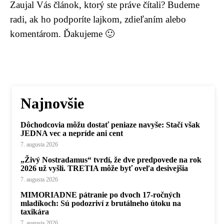
Zaujal Vás článok, ktorý ste práve čítali? Budeme
radi, ak ho podporíte lajkom, zdieľaním alebo
komentárom. Ďakujeme 🙂
Najnovšie
Dôchodcovia môžu dostať peniaze navyše: Stačí však
JEDNA vec a nepríde ani cent
7. augusta 2026
„Živý Nostradamus“ tvrdí, že dve predpovede na rok
2026 už vyšli. TRETIA môže byť oveľa desivejšia
7. augusta 2026
MIMORIADNE pátranie po dvoch 17-ročných
mladíkoch: Sú podozriví z brutálneho útoku na
taxikára
7. augusta 2026