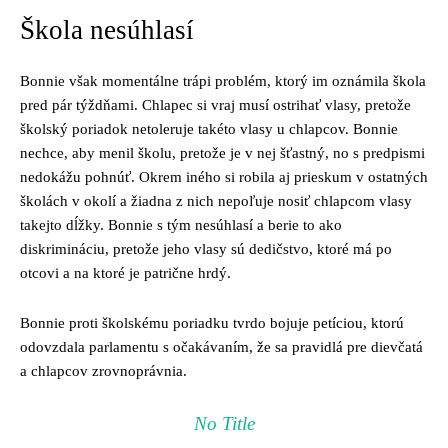
Škola nesúhlasí
Bonnie však momentálne trápi problém, ktorý im oznámila škola
pred pár týždňami. Chlapec si vraj musí ostrihať vlasy, pretože
školský poriadok netoleruje takéto vlasy u chlapcov. Bonnie
nechce, aby menil školu, pretože je v nej šťastný, no s predpismi
nedokážu pohnúť. Okrem iného si robila aj prieskum v ostatných
školách v okolí a žiadna z nich nepoľuje nosiť chlapcom vlasy
takejto dĺžky. Bonnie s tým nesúhlasí a berie to ako
diskrimináciu, pretože jeho vlasy sú dedičstvo, ktoré má po
otcovi a na ktoré je patrične hrdý.
Bonnie proti školskému poriadku tvrdo bojuje petíciou, ktorú
odovzdala parlamentu s očakávaním, že sa pravidlá pre dievčatá
a chlapcov zrovnoprávnia.
No Title