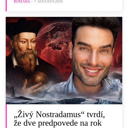
ROMANA
-
7. AUGUSTA 2026
„Živý Nostradamus“ tvrdí,
že dve predpovede na rok