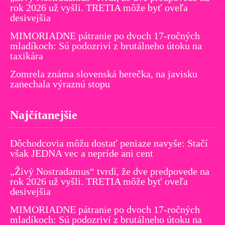
rok 2026 už vyšli. TRETIA môže byť oveľa
desivejšia
MIMORIADNE pátranie po dvoch 17-ročných
mladíkoch: Sú podozriví z brutálneho útoku na
taxikára
Zomrela známa slovenská herečka, na javisku
zanechala výraznú stopu
Najčítanejšie
Dôchodcovia môžu dostať peniaze navyše: Stačí
však JEDNA vec a nepríde ani cent
„Živý Nostradamus“ tvrdí, že dve predpovede na
rok 2026 už vyšli. TRETIA môže byť oveľa
desivejšia
MIMORIADNE pátranie po dvoch 17-ročných
mladíkoch: Sú podozriví z brutálneho útoku na