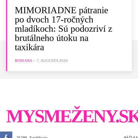
MIMORIADNE pátranie
po dvoch 17-ročných
mladíkoch: Sú podozriví z
brutálneho útoku na
taxikára
ROMANA
-
7. AUGUSTA 2026
MYSMEŽENY.S
23,500
Fanúšikovia
PÁČI SA