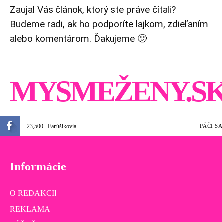
Zaujal Vás článok, ktorý ste práve čítali?
Budeme radi, ak ho podporíte lajkom, zdieľaním
alebo komentárom. Ďakujeme 🙂
MYSMEŽENY.S
23,500
Fanúšikovia
PÁČI SA
Informácie
O REDAKCII
REKLAMA