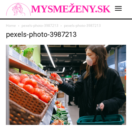
MYSMEŽENY.SK
Home
pexels-photo-3987213
pexels-photo-3987213
pexels-photo-3987213