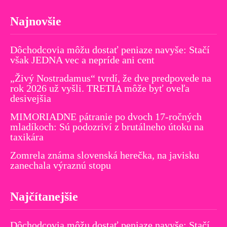
Najnovšie
Dôchodcovia môžu dostať peniaze navyše: Stačí
však JEDNA vec a nepríde ani cent
„Živý Nostradamus“ tvrdí, že dve predpovede na
rok 2026 už vyšli. TRETIA môže byť oveľa
desivejšia
MIMORIADNE pátranie po dvoch 17-ročných
mladíkoch: Sú podozriví z brutálneho útoku na
taxikára
Zomrela známa slovenská herečka, na javisku
zanechala výraznú stopu
Najčítanejšie
Dôchodcovia môžu dostať peniaze navyše: Stačí