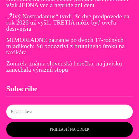
však JEDNA vec a nepríde ani cent
„Živý Nostradamus“ tvrdí, že dve predpovede na
rok 2026 už vyšli. TRETIA môže byť oveľa
desivejšia
MIMORIADNE pátranie po dvoch 17-ročných
mladíkoch: Sú podozriví z brutálneho útoku na
taxikára
Zomrela známa slovenská herečka, na javisku
zanechala výraznú stopu
Subscribe
PRIHLÁSIŤ NA ODBER