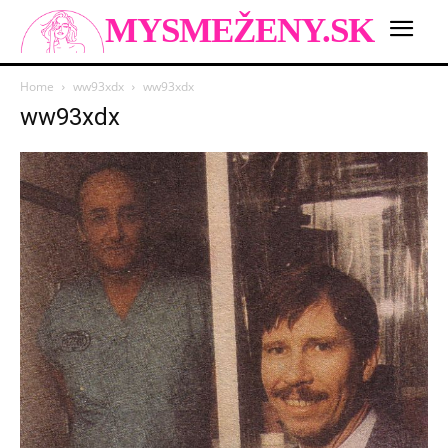
MYSMEŽENY.SK
Home
ww93xdx
ww93xdx
ww93xdx