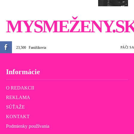
MYSMEŽENY.S
23,500
Fanúšikovia
PÁČI SA
Informácie
O REDAKCII
REKLAMA
SÚŤAŽE
KONTAKT
Podmienky používania