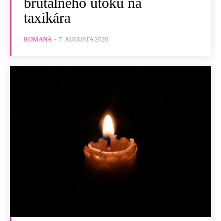
brutálneho útoku na
taxikára
ROMANA
-
7. AUGUSTA 2026