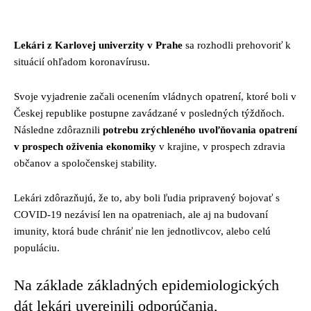
Facebook
Twitter
Pinterest
Whats
Lekári z Karlovej univerzity v Prahe
sa rozhodli prehovoriť k
situácií ohľadom koronavírusu.
Svoje vyjadrenie začali ocenením vládnych opatrení, ktoré boli v
Českej republike postupne zavádzané v posledných týždňoch.
Následne zdôraznili
potrebu zrýchleného uvoľňovania opatrení
v prospech oživenia ekonomiky
v krajine, v prospech zdravia
občanov a spoločenskej stability.
Lekári zdôrazňujú, že to, aby boli ľudia pripravený bojovať s
COVID-19 nezávisí len na opatreniach, ale aj na budovaní
imunity, ktorá bude chrániť nie len jednotlivcov, alebo celú
populáciu.
Na základe základných epidemiologických
dát lekári uverejnili odporúčania,