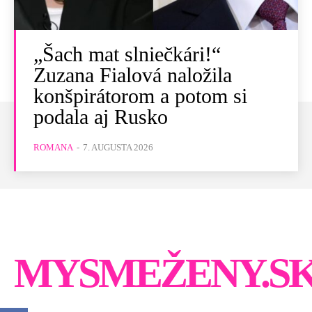
„Šach mat slniečkári!“
Zuzana Fialová naložila
konšpirátorom a potom si
podala aj Rusko
ROMANA
-
7. AUGUSTA 2026
MYSMEŽENY.S