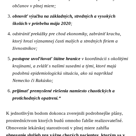
občanov v plnej miere;
obnoviť výučbu na základných, stredných a vysokých
školách v priebehu mája 2020
;
odstrániť prekážky pre chod ekonomiky, zabrániť krachu,
ktorý hrozí významnej časti malých a stredných firiem a
živnostníkov;
postupne uvoľňovať štátne hranice
v koordinácii s okolitými
krajinami, a zvlášť s našimi susedmi a tými, ktoré majú
podobnú epidemiologickú situáciu, ako sú napríklad
Nemecko či Rakúsko;
prijímať premyslené riešenia namiesto chaotických a
protichodných opatrení.“
K jednotlivým bodom dokonca zverejnili podrobnejšie plány,
prostredníctvom ktorých budú omnoho ľahšie realizovateľné.
Obnovenie lekárskej starostivosti v plnej miere zahŕňa
obnovenie služieb pre vážne chorých pacientov, ktorým sa v