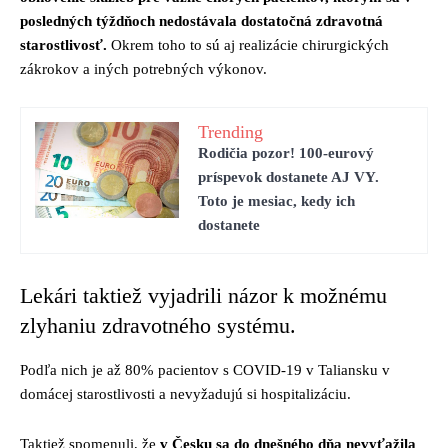
posledných týždňoch nedostávala dostatočná zdravotná
starostlivosť.
Okrem toho to sú aj realizácie chirurgických
zákrokov a iných potrebných výkonov.
Trending
Rodičia pozor! 100-eurový
príspevok dostanete AJ VY.
Toto je mesiac, kedy ich
dostanete
Lekári taktiež vyjadrili názor k možnému
zlyhaniu zdravotného systému.
Podľa nich je až 80% pacientov s COVID-19 v Taliansku v
domácej starostlivosti a nevyžadujú si hospitalizáciu.
Taktiež spomenuli, že
v Česku sa do dnešného dňa nevyťažila