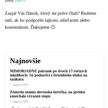
Zdroj:
cuni.cz
Zaujal Vás článok, ktorý ste práve čítali? Budeme
radi, ak ho podporíte lajkom, zdieľaním alebo
komentárom. Ďakujeme 🙂
Najnovšie
MIMORIADNE pátranie po dvoch 17-ročných
mladíkoch: Sú podozriví z brutálneho útoku na
taxikára
7. augusta 2026
Zomrela známa slovenská herečka, na javisku
zanechala výraznú stopu
7. augusta 2026