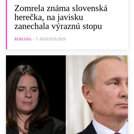
Zomrela známa slovenská
herečka, na javisku
zanechala výraznú stopu
ROMANA
-
7. AUGUSTA 2026