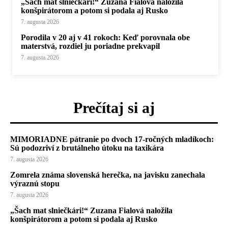
„Šach mat slniečkári!“ Zuzana Fialová naložila
konšpirátorom a potom si podala aj Rusko
7. augusta 2026
Porodila v 20 aj v 41 rokoch: Keď porovnala obe
materstvá, rozdiel ju poriadne prekvapil
7. augusta 2026
Prečítaj si aj
MIMORIADNE pátranie po dvoch 17-ročných mladíkoch:
Sú podozriví z brutálneho útoku na taxikára
7. augusta 2026
Zomrela známa slovenská herečka, na javisku zanechala
výraznú stopu
7. augusta 2026
„Šach mat slniečkári!“ Zuzana Fialová naložila
konšpirátorom a potom si podala aj Rusko