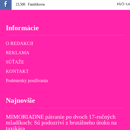
23,500
Fanúšikovia
PÁČI SA
Informácie
O REDAKCII
REKLAMA
SÚŤAŽE
KONTAKT
Podmienky používania
Najnovšie
MIMORIADNE pátranie po dvoch 17-ročných
mladíkoch: Sú podozriví z brutálneho útoku na
taxikára