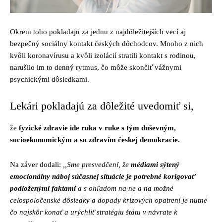
Okrem toho pokladajú za jednu z najdôležitejších vecí aj
bezpečný sociálny kontakt českých dôchodcov. Mnoho z nich
kvôli koronavírusu a kvôli izolácií stratili kontakt s rodinou,
narušilo im to denný rytmus, čo môže skončiť vážnymi
psychickými dôsledkami.
Lekári pokladajú za dôležité uvedomiť si,
že
fyzické zdravie ide ruka v ruke s tým duševným,
socioekonomickým a so zdravím českej demokracie.
Na záver dodali:
,,Sme presvedčení, že
médiami sýtený
emocionálny náboj súčasnej situácie je potrebné korigovať
podloženými faktami
a s ohľadom na ne a na možné
celospoločenské dôsledky a dopady krízových opatrení je nutné
čo najskôr konať a urýchliť stratégiu štátu v návrate k