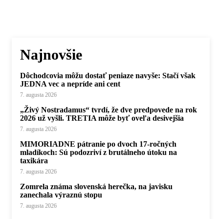
Najnovšie
Dôchodcovia môžu dostať peniaze navyše: Stačí však
JEDNA vec a nepríde ani cent
7. augusta 2026
„Živý Nostradamus“ tvrdí, že dve predpovede na rok
2026 už vyšli. TRETIA môže byť oveľa desivejšia
7. augusta 2026
MIMORIADNE pátranie po dvoch 17-ročných
mladíkoch: Sú podozriví z brutálneho útoku na
taxikára
7. augusta 2026
Zomrela známa slovenská herečka, na javisku
zanechala výraznú stopu
7. augusta 2026