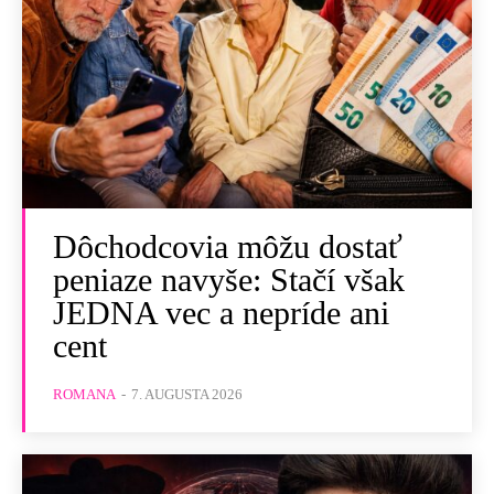
Dôchodcovia môžu dostať
peniaze navyše: Stačí však
JEDNA vec a nepríde ani
cent
ROMANA
-
7. AUGUSTA 2026