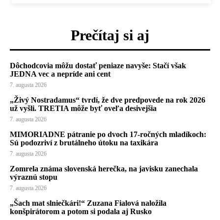
Prečítaj si aj
Dôchodcovia môžu dostať peniaze navyše: Stačí však
JEDNA vec a nepríde ani cent
7. augusta 2026
„Živý Nostradamus“ tvrdí, že dve predpovede na rok 2026
už vyšli. TRETIA môže byť oveľa desivejšia
7. augusta 2026
MIMORIADNE pátranie po dvoch 17-ročných mladíkoch:
Sú podozriví z brutálneho útoku na taxikára
7. augusta 2026
Zomrela známa slovenská herečka, na javisku zanechala
výraznú stopu
7. augusta 2026
„Šach mat slniečkári!“ Zuzana Fialová naložila
konšpirátorom a potom si podala aj Rusko