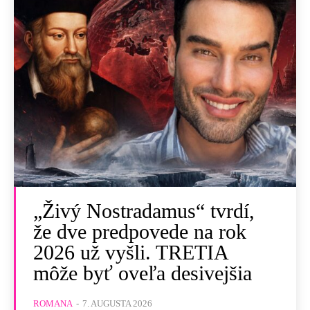
„Živý Nostradamus“ tvrdí,
že dve predpovede na rok
2026 už vyšli. TRETIA
môže byť oveľa desivejšia
ROMANA
-
7. AUGUSTA 2026