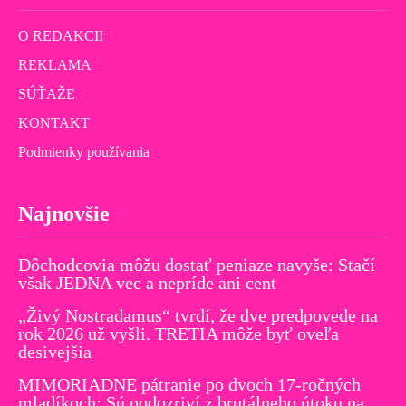
O REDAKCII
REKLAMA
SÚŤAŽE
KONTAKT
Podmienky používania
Najnovšie
Dôchodcovia môžu dostať peniaze navyše: Stačí
však JEDNA vec a nepríde ani cent
„Živý Nostradamus“ tvrdí, že dve predpovede na
rok 2026 už vyšli. TRETIA môže byť oveľa
desivejšia
MIMORIADNE pátranie po dvoch 17-ročných
mladíkoch: Sú podozriví z brutálneho útoku na