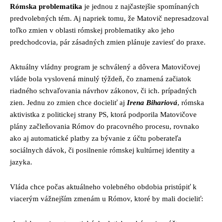
Rómska problematika
je jednou z najčastejšie spomínaných
predvolebných tém. Aj napriek tomu, že Matovič nepresadzoval
toľko zmien v oblasti rómskej problematiky ako jeho
predchodcovia, pár zásadných zmien plánuje zaviesť do praxe.
Aktuálny vládny program je schválený a dôvera Matovičovej
vláde bola vyslovená minulý týždeň, čo znamená začiatok
riadného schvaľovania návrhov zákonov, či ich. prípadných
zien. Jednu zo zmien chce docieliť aj
Irena Bihariová
, rómska
aktivistka z politickej strany PS, ktorá podporila Matovičove
plány začleňovania Rómov do pracovného procesu, rovnako
ako aj automatické platby za bývanie z účtu poberateľa
sociálnych dávok, či posilnenie rómskej kultúrnej identity a
jazyka.
Vláda chce počas aktuálneho volebného obdobia pristúpiť k
viacerým vážnejším zmenám u Rómov, ktoré by mali docieliť: