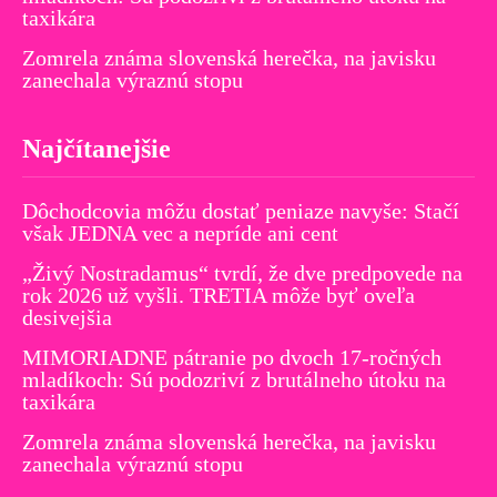
taxikára
Zomrela známa slovenská herečka, na javisku
zanechala výraznú stopu
Najčítanejšie
Dôchodcovia môžu dostať peniaze navyše: Stačí
však JEDNA vec a nepríde ani cent
„Živý Nostradamus“ tvrdí, že dve predpovede na
rok 2026 už vyšli. TRETIA môže byť oveľa
desivejšia
MIMORIADNE pátranie po dvoch 17-ročných
mladíkoch: Sú podozriví z brutálneho útoku na
taxikára
Zomrela známa slovenská herečka, na javisku
zanechala výraznú stopu