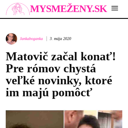
MYSMEŽENY.SK
Jankaboganka
3. mája 2020
Matovič začal konať!
Pre rómov chystá
veľké novinky, ktoré
im majú pomôcť