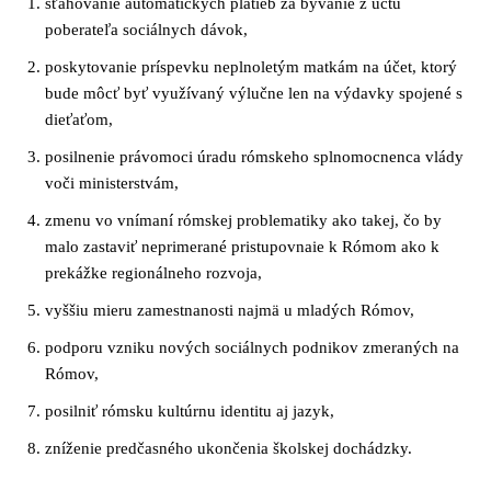
sťahovanie automatických platieb za bývanie z účtu
poberateľa sociálnych dávok,
poskytovanie príspevku neplnoletým matkám na účet, ktorý
bude môcť byť využívaný výlučne len na výdavky spojené s
dieťaťom,
posilnenie právomoci úradu rómskeho splnomocnenca vlády
voči ministerstvám,
zmenu vo vnímaní rómskej problematiky ako takej, čo by
malo zastaviť neprimerané pristupovnaie k Rómom ako k
prekážke regionálneho rozvoja,
vyššiu mieru zamestnanosti najmä u mladých Rómov,
podporu vzniku nových sociálnych podnikov zmeraných na
Rómov,
posilniť rómsku kultúrnu identitu aj jazyk,
zníženie predčasného ukončenia školskej dochádzky.