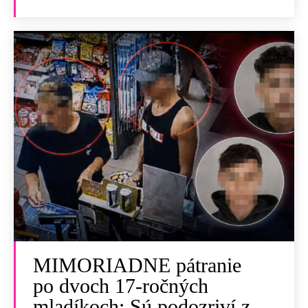
MIMORIADNE pátranie
po dvoch 17-ročných
mladíkoch: Sú podozriví z