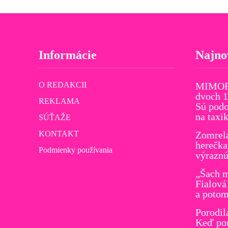
Informácie
Najno
O REDAKCII
MIMORI
dvoch 1
REKLAMA
Sú podo
na taxi
SÚŤAŽE
KONTAKT
Zomrel
herečka
Podmienky používania
výraznú
„Šach m
Fialová
a potom
Porodil
Keď por