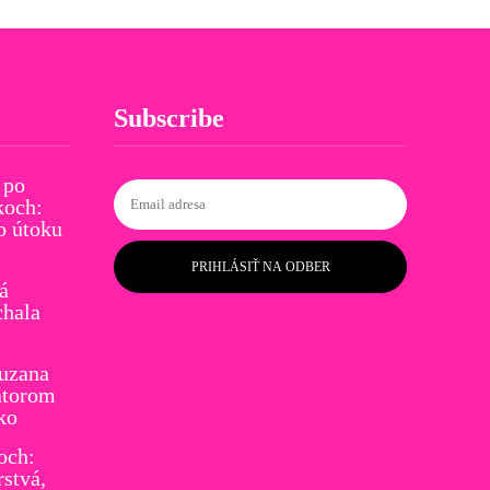
Subscribe
 po
koch:
o útoku
PRIHLÁSIŤ NA ODBER
á
chala
Zuzana
átorom
ko
och:
stvá,