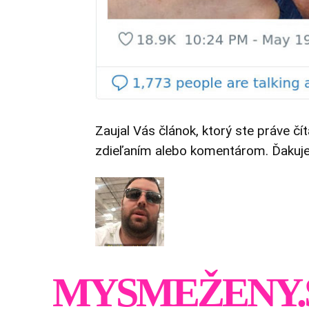
Zaujal Vás článok, ktorý ste práve čí
zdieľaním alebo komentárom. Ďakuj
MYSMEŽENY.