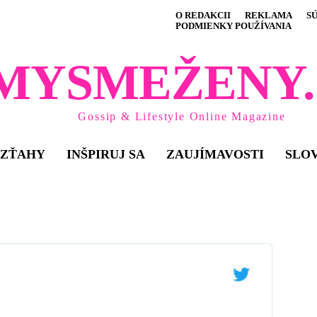
O REDAKCII
REKLAMA
S
PODMIENKY POUŽÍVANIA
MYSMEŽENY.
Gossip & Lifestyle Online Magazine
VZŤAHY
INŠPIRUJ SA
ZAUJÍMAVOSTI
SLO