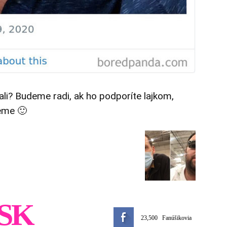
tali? Budeme radi, ak ho podporíte lajkom,
eme 🙂
SK
23,500
Fanúšikovia