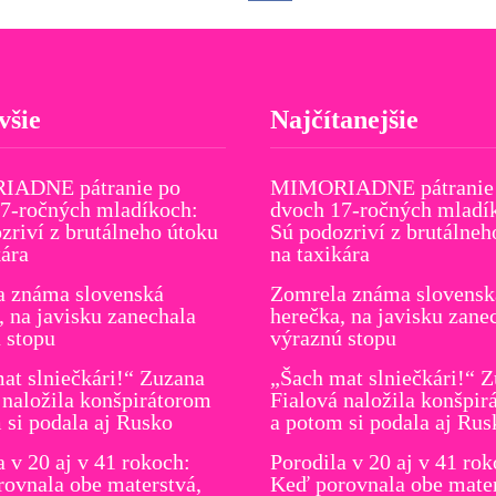
všie
Najčítanejšie
ADNE pátranie po
MIMORIADNE pátranie
7-ročných mladíkoch:
dvoch 17-ročných mladí
zriví z brutálneho útoku
Sú podozriví z brutálneh
kára
na taxikára
a známa slovenská
Zomrela známa slovensk
, na javisku zanechala
herečka, na javisku zane
 stopu
výraznú stopu
at slniečkári!“ Zuzana
„Šach mat slniečkári!“ 
 naložila konšpirátorom
Fialová naložila konšpir
 si podala aj Rusko
a potom si podala aj Rus
a v 20 aj v 41 rokoch:
Porodila v 20 aj v 41 rok
ovnala obe materstvá,
Keď porovnala obe mater