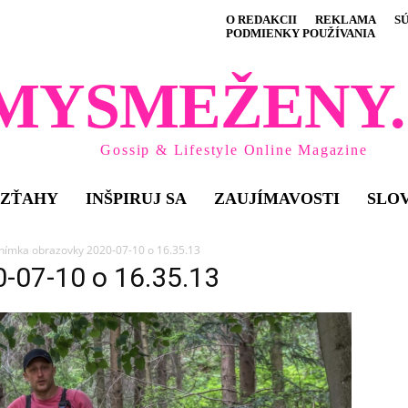
O REDAKCII
REKLAMA
S
PODMIENKY POUŽÍVANIA
MYSMEŽENY.
Gossip & Lifestyle Online Magazine
VZŤAHY
INŠPIRUJ SA
ZAUJÍMAVOSTI
SLO
nímka obrazovky 2020-07-10 o 16.35.13
0-07-10 o 16.35.13