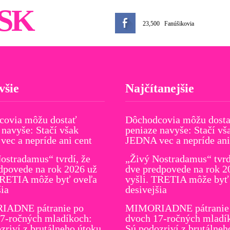
SK
23,500
Fanúšikovia
všie
Najčítanejšie
covia môžu dostať
Dôchodcovia môžu dost
 navyše: Stačí však
peniaze navyše: Stačí vš
ec a nepríde ani cent
JEDNA vec a nepríde ani
ostradamus“ tvrdí, že
„Živý Nostradamus“ tvrd
dpovede na rok 2026 už
dve predpovede na rok 2
TRETIA môže byť oveľa
vyšli. TRETIA môže byť
šia
desivejšia
ADNE pátranie po
MIMORIADNE pátranie
7-ročných mladíkoch:
dvoch 17-ročných mladí
zriví z brutálneho útoku
Sú podozriví z brutálneh