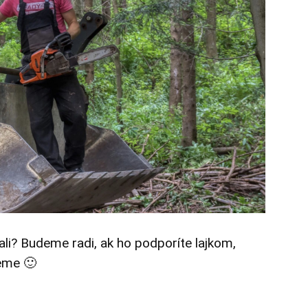
tali? Budeme radi, ak ho podporíte lajkom,
eme 🙂