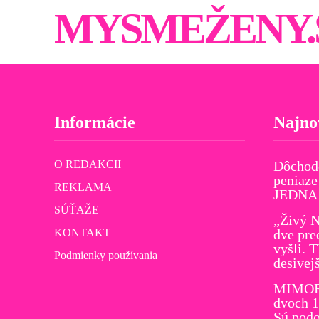
MYSMEŽENY.
Informácie
Najno
O REDAKCII
Dôchod
peniaze
REKLAMA
JEDNA v
SÚŤAŽE
„Živý N
KONTAKT
dve pre
vyšli. 
Podmienky používania
desivej
MIMORI
dvoch 1
Sú podo