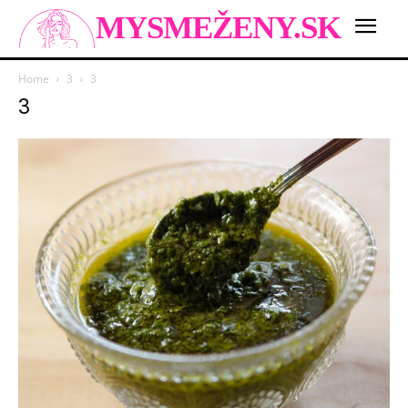
MYSMEŽENY.SK
Home
3
3
3