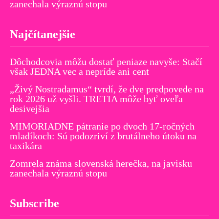
zanechala výraznú stopu
Najčítanejšie
Dôchodcovia môžu dostať peniaze navyše: Stačí
však JEDNA vec a nepríde ani cent
„Živý Nostradamus“ tvrdí, že dve predpovede na
rok 2026 už vyšli. TRETIA môže byť oveľa
desivejšia
MIMORIADNE pátranie po dvoch 17-ročných
mladíkoch: Sú podozriví z brutálneho útoku na
taxikára
Zomrela známa slovenská herečka, na javisku
zanechala výraznú stopu
Subscribe