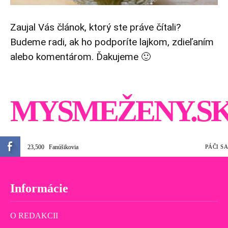
Zaujal Vás článok, ktorý ste práve čítali?
Budeme radi, ak ho podporíte lajkom, zdieľaním
alebo komentárom. Ďakujeme 🙂
MYSMEŽENY.S
23,500
Fanúšikovia
PÁČI SA
Informácie
O REDAKCII