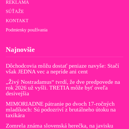
REKLAMA
SÚŤAŽE
KONTAKT
Podmienky používania
Najnovšie
Dôchodcovia môžu dostať peniaze navyše: Stačí
však JEDNA vec a nepríde ani cent
„Živý Nostradamus“ tvrdí, že dve predpovede na
rok 2026 už vyšli. TRETIA môže byť oveľa
desivejšia
MIMORIADNE pátranie po dvoch 17-ročných
mladíkoch: Sú podozriví z brutálneho útoku na
taxikára
Zomrela známa slovenská herečka, na javisku