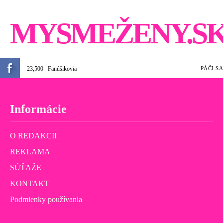
MYSMEŽENY.S
23,500
Fanúšikovia
PÁČI SA
Informácie
O REDAKCII
REKLAMA
SÚŤAŽE
KONTAKT
Podmienky používania