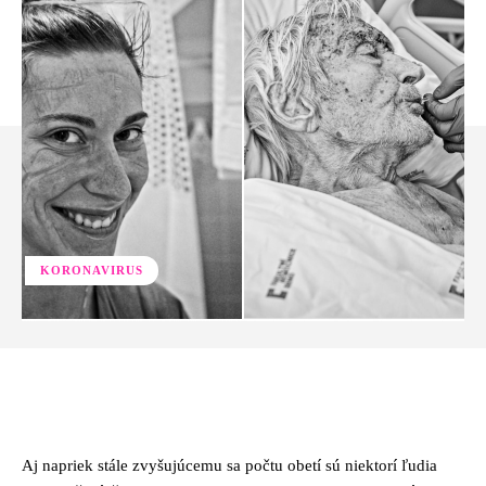
KORONAVIRUS
Facebook
Twitter
Pinterest
Whats
Aj napriek stále zvyšujúcemu sa počtu obetí sú niektorí ľudia