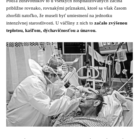
Podľa zdravotníkov to u všetkých hospitalizovaných začína
približne rovnako, rovnakými príznakmi, ktoré sa však časom
zhoršili natoľko, že museli byť umiestnení na jednotku
intenzívnej starostlivosti. U väčšiny z nich to
začalo zvýšenou
teplotou, kašľom, dýchavičnosťou a únavou.