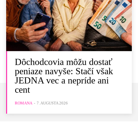
Dôchodcovia môžu dostať
peniaze navyše: Stačí však
JEDNA vec a nepríde ani
cent
ROMANA
-
7. AUGUSTA 2026