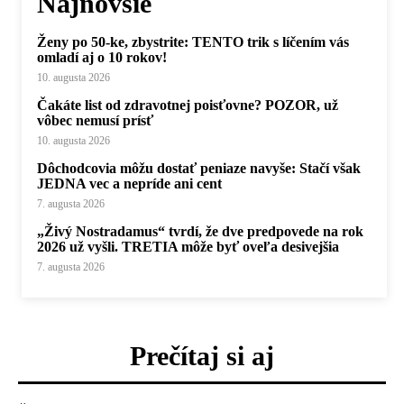
Najnovšie
Ženy po 50-ke, zbystrite: TENTO trik s líčením vás
omladí aj o 10 rokov!
10. augusta 2026
Čakáte list od zdravotnej poisťovne? POZOR, už
vôbec nemusí prísť
10. augusta 2026
Dôchodcovia môžu dostať peniaze navyše: Stačí však
JEDNA vec a nepríde ani cent
7. augusta 2026
„Živý Nostradamus“ tvrdí, že dve predpovede na rok
2026 už vyšli. TRETIA môže byť oveľa desivejšia
7. augusta 2026
Prečítaj si aj