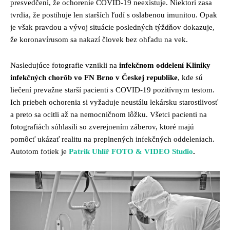
presvedčení, že ochorenie COVID-19 neexistuje. Niektorí zasa
tvrdia, že postihuje len starších ľudí s oslabenou imunitou. Opak
je však pravdou a vývoj situácie posledných týždňov dokazuje,
že koronavírusom sa nakazí človek bez ohľadu na vek.
Nasledujúce fotografie vznikli na
infekčnom oddelení Kliniky
infekčných chorôb vo FN Brno v Českej republike
, kde sú
liečení prevažne starší pacienti s COVID-19 pozitívnym testom.
Ich priebeh ochorenia si vyžaduje neustálu lekársku starostlivosť
a preto sa ocitli až na nemocničnom lôžku. Všetci pacienti na
fotografiách súhlasili so zverejnením záberov, ktoré majú
pomôcť ukázať realitu na preplnených infekčných oddeleniach.
Autotom fotiek je
Patrik Uhlíř FOTO & VIDEO Studio
.