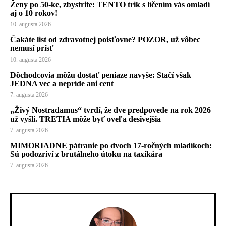
Ženy po 50-ke, zbystrite: TENTO trik s líčením vás omladí
aj o 10 rokov!
10. augusta 2026
Čakáte list od zdravotnej poisťovne? POZOR, už vôbec
nemusí prísť
10. augusta 2026
Dôchodcovia môžu dostať peniaze navyše: Stačí však
JEDNA vec a nepríde ani cent
7. augusta 2026
„Živý Nostradamus“ tvrdí, že dve predpovede na rok 2026
už vyšli. TRETIA môže byť oveľa desivejšia
7. augusta 2026
MIMORIADNE pátranie po dvoch 17-ročných mladíkoch:
Sú podozriví z brutálneho útoku na taxikára
7. augusta 2026