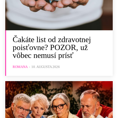
Čakáte list od zdravotnej
poisťovne? POZOR, už
vôbec nemusí prísť
ROMANA
-
10. AUGUSTA 2026