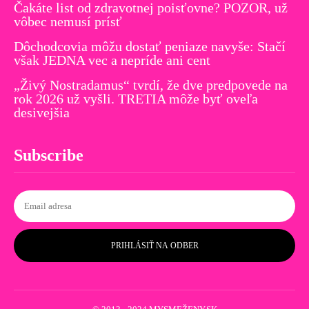
Čakáte list od zdravotnej poisťovne? POZOR, už
vôbec nemusí prísť
Dôchodcovia môžu dostať peniaze navyše: Stačí
však JEDNA vec a nepríde ani cent
„Živý Nostradamus“ tvrdí, že dve predpovede na
rok 2026 už vyšli. TRETIA môže byť oveľa
desivejšia
Subscribe
PRIHLÁSIŤ NA ODBER