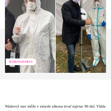
KORONAVIRUS
Facebook
Twitter
Pinterest
Whats
Núdzový stav môže v zmysle zákona trvať najviac 90 dní. Vláda