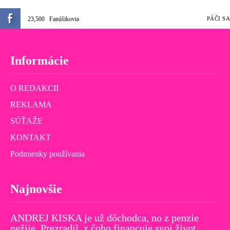
23,500
Fanúšikovia
PÁČI SA
Informácie
O REDAKCII
REKLAMA
SÚŤAŽE
KONTAKT
Podmienky používania
Najnovšie
ANDREJ KISKA je už dôchodca, no z penzie
nežije. Prezradil, z čoho financuje svoj život