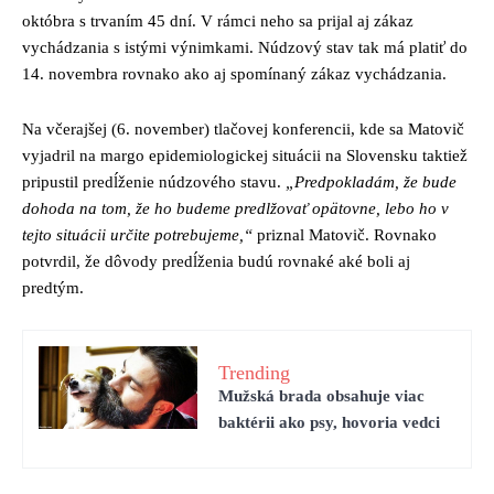
októbra s trvaním 45 dní. V rámci neho sa prijal aj zákaz
vychádzania s istými výnimkami. Núdzový stav tak má platiť do
14. novembra rovnako ako aj spomínaný zákaz vychádzania.
Na včerajšej (6. november) tlačovej konferencii, kde sa Matovič
vyjadril na margo epidemiologickej situácii na Slovensku taktiež
pripustil predĺženie núdzového stavu.
„Predpokladám, že bude
dohoda na tom, že ho budeme predlžovať opätovne, lebo ho v
tejto situácii určite potrebujeme,“
priznal Matovič. Rovnako
potvrdil, že dôvody predĺženia budú rovnaké aké boli aj
predtým.
Trending
Mužská brada obsahuje viac
baktérii ako psy, hovoria vedci