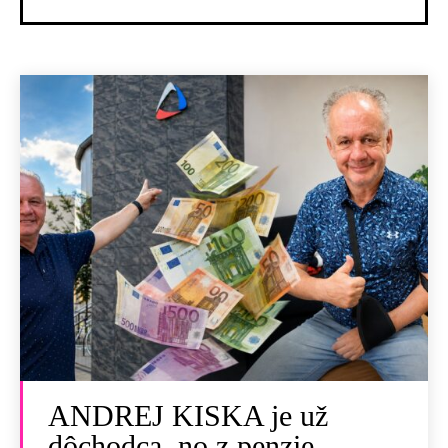
ANDREJ KISKA je už
dôchodca, no z penzie