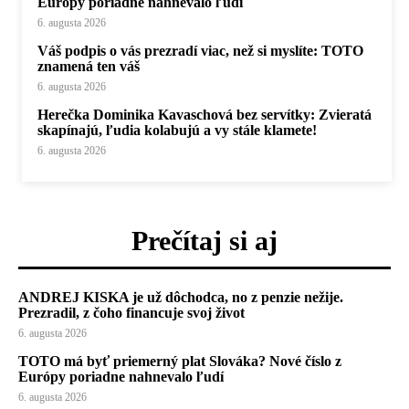
Európy poriadne nahnevalo ľudí
6. augusta 2026
Váš podpis o vás prezradí viac, než si myslíte: TOTO
znamená ten váš
6. augusta 2026
Herečka Dominika Kavaschová bez servítky: Zvieratá
skapínajú, ľudia kolabujú a vy stále klamete!
6. augusta 2026
Prečítaj si aj
ANDREJ KISKA je už dôchodca, no z penzie nežije.
Prezradil, z čoho financuje svoj život
6. augusta 2026
TOTO má byť priemerný plat Slováka? Nové číslo z
Európy poriadne nahnevalo ľudí
6. augusta 2026