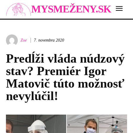
MYSMEŽENY.SK
Zoe
7. novembra 2020
Predĺži vláda núdzový
stav? Premiér Igor
Matovič túto možnosť
nevylúčil!