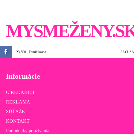
MYSMEŽENY.S
23,500
Fanúšikovia
PÁČI SA
Informácie
O REDAKCII
REKLAMA
SÚŤAŽE
KONTAKT
Podmienky používania