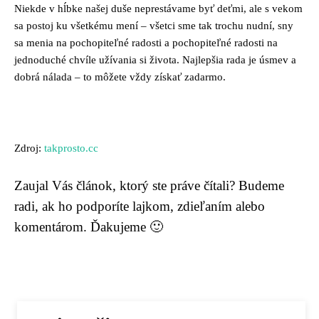
Niekde v hĺbke našej duše neprestávame byť deťmi, ale s vekom
sa postoj ku všetkému mení – všetci sme tak trochu nudní, sny
sa menia na pochopiteľné radosti a pochopiteľné radosti na
jednoduché chvíle užívania si života. Najlepšia rada je úsmev a
dobrá nálada – to môžete vždy získať zadarmo.
Zdroj:
takprosto.cc
Zaujal Vás článok, ktorý ste práve čítali? Budeme
radi, ak ho podporíte lajkom, zdieľaním alebo
komentárom. Ďakujeme 🙂