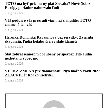
TOTO má byť priemerný plat Slováka? Nové číslo z
Európy poriadne nahnevalo ľudí
6. augusta 2026
Váš podpis o vás prezradí viac, než si myslíte: TOTO
znamená ten váš
6. augusta 2026
Herečka Dominika Kavaschová bez servítky: Zvieratá
skapínajú, ľudia kolabujú a vy stále klamete!
6. augusta 2026
Štát zobral seniorom obľúbený príspevok: Títo ľudia
nedostanú vôbec nič
6. augusta 2026
VEĽKÁ ZMENA pre domácnosti: Plyn môže v roku 2027
ZLACNIEŤ! Koľko ušetríte?
5. augusta 2026