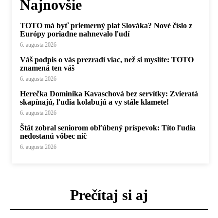
Najnovšie
TOTO má byť priemerný plat Slováka? Nové číslo z
Európy poriadne nahnevalo ľudí
6. augusta 2026
Váš podpis o vás prezradí viac, než si myslíte: TOTO
znamená ten váš
6. augusta 2026
Herečka Dominika Kavaschová bez servítky: Zvieratá
skapínajú, ľudia kolabujú a vy stále klamete!
6. augusta 2026
Štát zobral seniorom obľúbený príspevok: Títo ľudia
nedostanú vôbec nič
6. augusta 2026
Prečítaj si aj