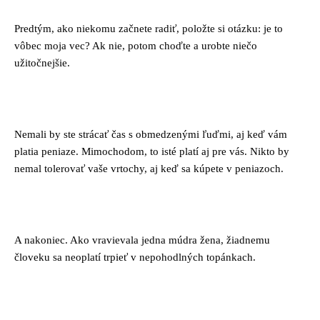
Predtým, ako niekomu začnete radiť, položte si otázku: je to
vôbec moja vec? Ak nie, potom choďte a urobte niečo
užitočnejšie.
Nemali by ste strácať čas s obmedzenými ľuďmi, aj keď vám
platia peniaze. Mimochodom, to isté platí aj pre vás. Nikto by
nemal tolerovať vaše vrtochy, aj keď sa kúpete v peniazoch.
A nakoniec. Ako vravievala jedna múdra žena, žiadnemu
človeku sa neoplatí trpieť v nepohodlných topánkach.