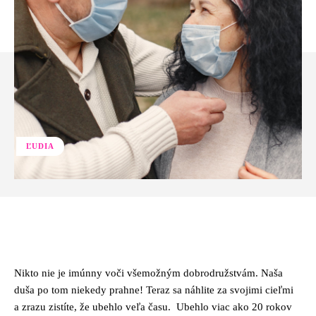
ĽUDIA
Facebook
Twitter
Pinterest
Whats
Nikto nie je imúnny voči všemožným dobrodružstvám. Naša
duša po tom niekedy prahne! Teraz sa náhlite za svojimi cieľmi
a zrazu zistíte, že ubehlo veľa času. Ubehlo viac ako 20 rokov