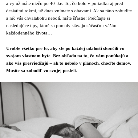
a vy už máte niečo po 40-tke. To, čo bolo v poriadku aj pred
desiatimi rokmi, už dnes vnímate s obavami. Ak sa ráno zobudíte
a nič vás chvalabohu nebolí, máte šťastie! Prečítajte si
nasledujúce tipy, ktoré sa pomaly stávajú súčasťou vášho
každodenného života…
Urobte všetko pre to, aby ste po každej udalosti skončili vo
svojom vlastnom byte. Bez ohľadu na to, čo vám ponúkajú a
ako vás presviedčajú – ak to nebolo v plánoch, choďte domov.
Musíte sa zobudiť vo svojej posteli.