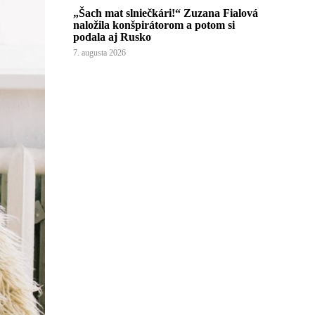
„Šach mat slniečkári!“ Zuzana Fialová
naložila konšpirátorom a potom si
podala aj Rusko
7. augusta 2026