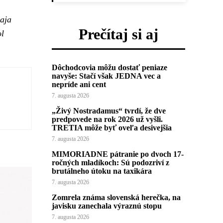
baja
Prečítaj si aj
ol
Dôchodcovia môžu dostať peniaze
navyše: Stačí však JEDNA vec a
nepríde ani cent
7. augusta 2026
„Živý Nostradamus“ tvrdí, že dve
predpovede na rok 2026 už vyšli.
TRETIA môže byť oveľa desivejšia
7. augusta 2026
MIMORIADNE pátranie po dvoch 17-
ročných mladíkoch: Sú podozriví z
brutálneho útoku na taxikára
7. augusta 2026
Zomrela známa slovenská herečka, na
javisku zanechala výraznú stopu
7. augusta 2026