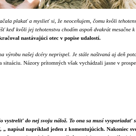
ačala plakať a myslieť si, že neoceňujem, čomu kvôli tehoten
lášť keď kvôli jej tehotenstvu chodím aspoň dvakrát mesačne k 
kračoval nastávajúci otec v popise udalostí.
 na výrobu našej dcéry neprispel. Je stále naštvaná aj deň pot
na situáciu. Názory prítomných však vychádzali jasne v prosp
lo vystreliť do nej svoju nálož. To ona sa musí vysporiadať 
, „
napísal napríklad jeden z komentujúcich. Nakoniec sv