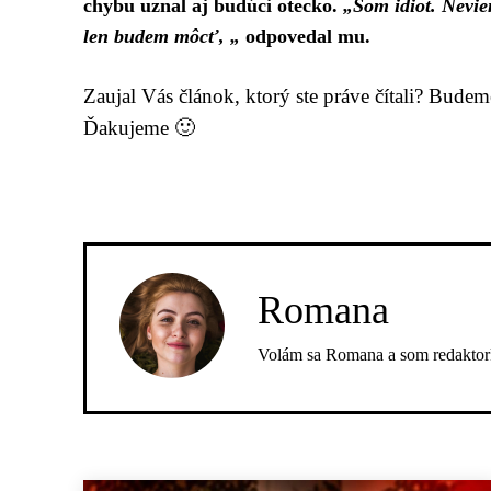
chybu uznal aj budúci otecko.
„Som idiot. Nevie
len budem môcť, „
odpovedal mu.
Zaujal Vás článok, ktorý ste práve čítali? Bude
Ďakujeme 🙂
Romana
Volám sa Romana a som redaktork