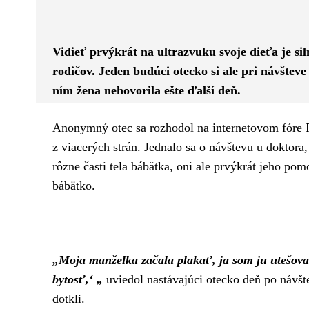
Facebook
Twitter
ZDIEĽAM
Vidieť prvýkrát na ultrazvuku svoje dieťa je s
rodičov. Jeden budúci otecko si ale pri návštev
ním žena nehovorila ešte ďalší deň.
Anonymný otec sa rozhodol na internetovom fóre Re
z viacerých strán. Jednalo sa o návštevu u doktor
rôzne časti tela bábätka, oni ale prvýkrát jeho po
bábätko.
„Moja manželka začala plakať, ja som ju utešova
bytosť,‘ „
uviedol nastávajúci otecko deň po návšt
dotkli.