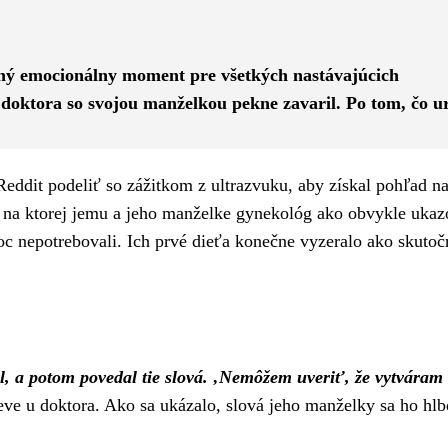
Pinterest
WhatsApp
ilný emocionálny moment pre všetkých nastávajúcich
e doktora so svojou manželkou pekne zavaril. Po tom, čo ur
ddit podeliť so zážitkom z ultrazvuku, aby získal pohľad na
a, na ktorej jemu a jeho manželke gynekológ ako obvykle ukaz
moc nepotrebovali. Ich prvé dieťa konečne vyzeralo ako skutoč
l, a potom povedal tie slová. ‚Nemôžem uveriť, že vytváram
eve u doktora. Ako sa ukázalo, slová jeho manželky sa ho hl