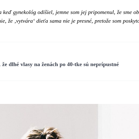
a keď gynekológ odišiel, jemne som jej pripomenul, že sme o
nie, že ‚vytvára‘ dieťa sama nie je presné, pretože som poskyt
že dlhé vlasy na ženách po 40-tke sú neprípustné