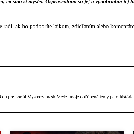
m, čo som si myslel. Ospravedlním sa jej a vynahradím jej t
me radi, ak ho podporíte lajkom, zdieľaním alebo komentár
ou pre portál Mysmezeny.sk Medzi moje obľúbené témy patrí história