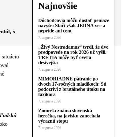
Najnovšie
Dôchodcovia môžu dostať peniaze
navyše: Stačí však JEDNA vec a
nepríde ani cent
obil, s
7. augusta 2026
„Živý Nostradamus“ tvrdí, že dve
predpovede na rok 2026 už vyšli.
 situáciu
TRETIA môže byť oveľa
desivejšia
oval
7. augusta 2026
né
MIMORIADNE pátranie po
dvoch 17-ročných mladíkoch: Sú
podozriví z brutálneho útoku na
taxikára
7. augusta 2026
Zomrela známa slovenská
 ľudskú
herečka, na javisku zanechala
výraznú stopu
boko
7. augusta 2026