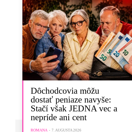
Dôchodcovia môžu
dostať peniaze navyše:
Stačí však JEDNA vec a
nepríde ani cent
ROMANA
-
7. AUGUSTA 2026