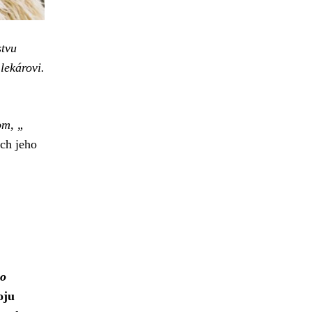
stvu
lekárovi.
om, „
ech jeho
so
oju