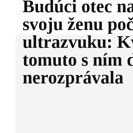
Budúci otec na
svoju ženu po
ultrazvuku: K
tomuto s ním 
nerozprávala