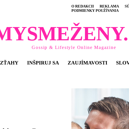
O REDAKCII
REKLAMA
S
PODMIENKY POUŽÍVANIA
MYSMEŽENY.
Gossip & Lifestyle Online Magazine
VZŤAHY
INŠPIRUJ SA
ZAUJÍMAVOSTI
SLO