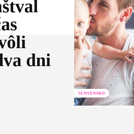
štval
čas
vôli
dva dni
SLOVENSKO