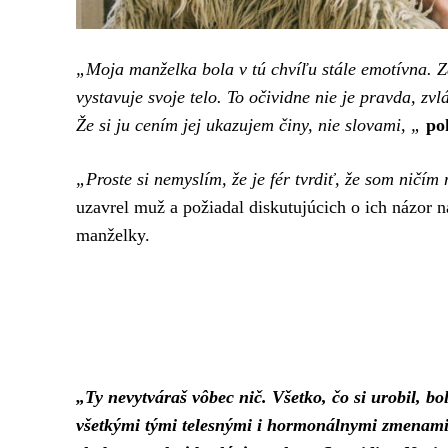
„Moja manželka bola v tú chvíľu stále emotívna. Z
vystavuje svoje telo. To očividne nie je pravda, zv
Že si ju cením jej ukazujem činy, nie slovami, „
po
„Proste si nemyslím, že je fér tvrdiť, že som ničím
uzavrel muž a požiadal diskutujúcich o ich názor 
manželky.
„Ty nevytváraš vôbec nič. Všetko, čo si urobil, bo
všetkými tými telesnými i hormonálnymi zmenami