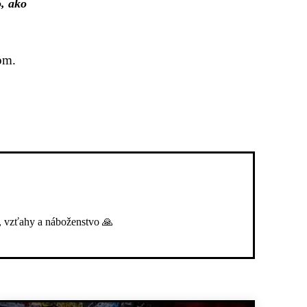
o, ako
om.
, vzťahy a náboženstvo 🙏