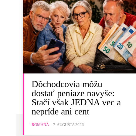
Dôchodcovia môžu
dostať peniaze navyše:
Stačí však JEDNA vec a
nepríde ani cent
ROMANA
-
7. AUGUSTA 2026