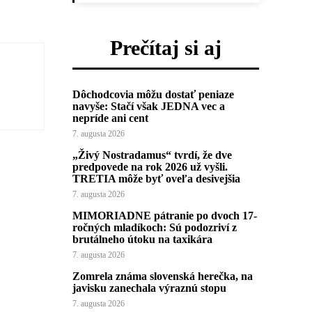
Prečítaj si aj
Dôchodcovia môžu dostať peniaze
navyše: Stačí však JEDNA vec a
nepríde ani cent
7. augusta 2026
„Živý Nostradamus“ tvrdí, že dve
predpovede na rok 2026 už vyšli.
TRETIA môže byť oveľa desivejšia
7. augusta 2026
MIMORIADNE pátranie po dvoch 17-
ročných mladíkoch: Sú podozriví z
brutálneho útoku na taxikára
7. augusta 2026
Zomrela známa slovenská herečka, na
javisku zanechala výraznú stopu
7. augusta 2026