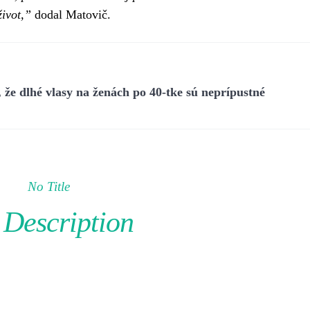
život,”
dodal Matovič.
že dlhé vlasy na ženách po 40-tke sú neprípustné
No Title
Description