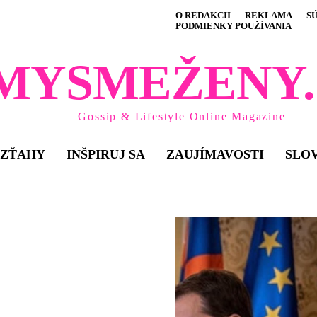
O REDAKCII
REKLAMA
S
PODMIENKY POUŽÍVANIA
MYSMEŽENY.
Gossip & Lifestyle Online Magazine
VZŤAHY
INŠPIRUJ SA
ZAUJÍMAVOSTI
SLO