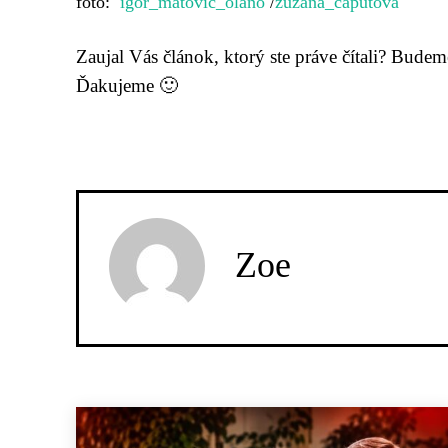
foto:
igor_matovic_olano
/
zuzana_caputova
Zaujal Vás článok, ktorý ste práve čítali? Bude
Ďakujeme 🙂
Zoe