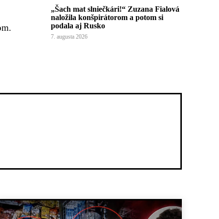
„Šach mat slniečkári!“ Zuzana Fialová
naložila konšpirátorom a potom si
podala aj Rusko
om.
7. augusta 2026