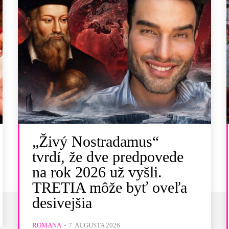
„Živý Nostradamus“
tvrdí, že dve predpovede
na rok 2026 už vyšli.
TRETIA môže byť oveľa
desivejšia
ROMANA
-
7. AUGUSTA 2026