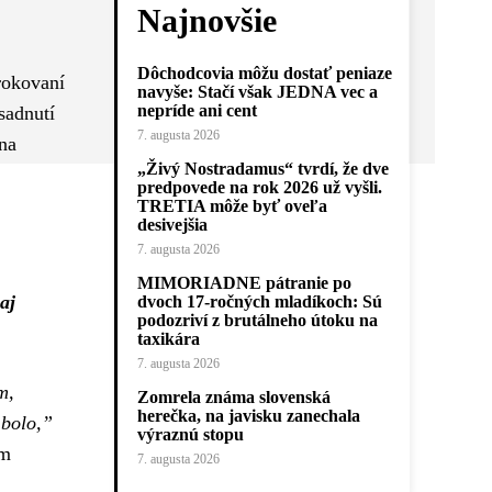
Najnovšie
Dôchodcovia môžu dostať peniaze
rokovaní
navyše: Stačí však JEDNA vec a
nepríde ani cent
sadnutí
7. augusta 2026
 na
„Živý Nostradamus“ tvrdí, že dve
predpovede na rok 2026 už vyšli.
TRETIA môže byť oveľa
desivejšia
7. augusta 2026
MIMORIADNE pátranie po
aj
dvoch 17-ročných mladíkoch: Sú
podozriví z brutálneho útoku na
taxikára
7. augusta 2026
m,
Zomrela známa slovenská
herečka, na javisku zanechala
 bolo,”
výraznú stopu
om
7. augusta 2026