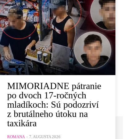
MIMORIADNE pátranie
po dvoch 17-ročných
mladíkoch: Sú podozriví
z brutálneho útoku na
taxikára
ROMANA
-
7. AUGUSTA 2026