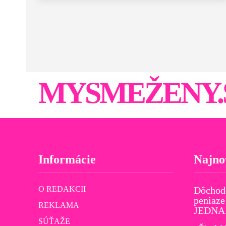
MYSMEŽENY.
Informácie
Najno
O REDAKCII
Dôchod
peniaze
REKLAMA
JEDNA v
SÚŤAŽE