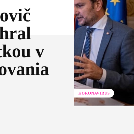
ovič
ehral
tkou v
ovania
KORONAVIRUS