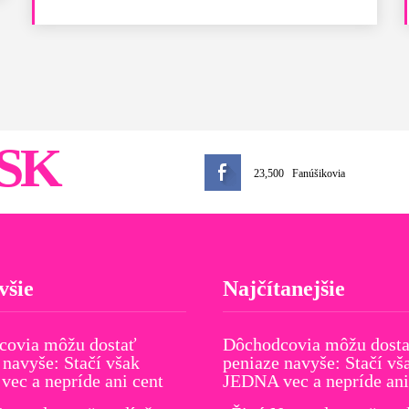
SK
23,500
Fanúšikovia
všie
Najčítanejšie
covia môžu dostať
Dôchodcovia môžu dost
 navyše: Stačí však
peniaze navyše: Stačí vš
ec a nepríde ani cent
JEDNA vec a nepríde ani