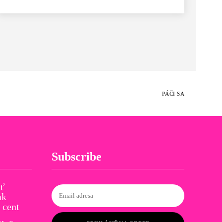
PÁČI SA
Subscribe
ať
ak
 cent