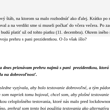
Pinterest
WhatsApp
ový štáb, na ktorom sa malo rozhodnúť ako ďalej. Krátko po 
roval a na verdikt sme si museli počkať do včera večera. Po za
ch budú platiť už od tohto piatku (11. decembra). Okrem iného
svoju prehru s pani prezidentkou. O čo však išlo?
da dnes priznávam prehru najmä s pani prezidentkou, ktorá 
ala na dobrovoľnosť.
ásledne vyzývala, aby bolo testovanie dobrovoľné, a tým pádo
a som napriek tomu bojoval, chcel som, aby plošné testovanie
enkou celoplošného testovania, ktoré nás malo pred lockdown
no, prehral som tento boj použitia testovania ako alternatívu