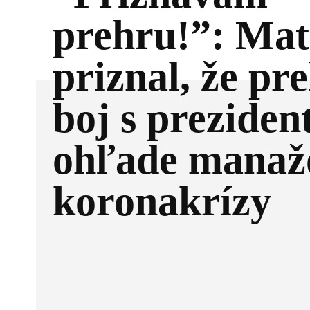
prehru!”: Mat
priznal, že pr
boj s preziden
ohľade manaž
koronakrízy