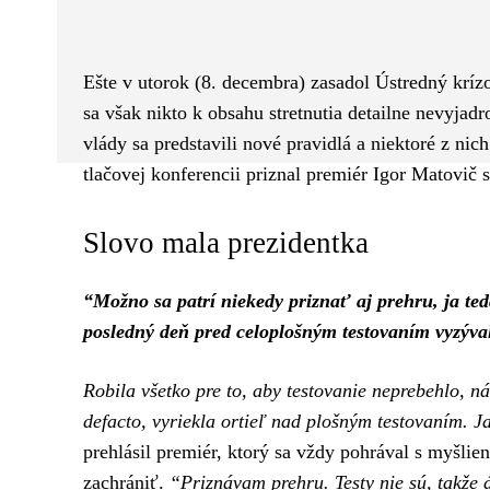
Facebook
Twitter
ZDIEĽAM
Ešte v utorok (8. decembra) zasadol Ústredný kríz
sa však nikto k obsahu stretnutia detailne nevyjad
vlády sa predstavili nové pravidlá a niektoré z ni
tlačovej konferencii priznal premiér Igor Matovič 
Slovo mala prezidentka
“Možno sa patrí niekedy priznať aj prehru, ja te
posledný deň pred celoplošným testovaním vyzýv
Robila všetko pre to, aby testovanie neprebehlo, n
defacto, vyriekla ortieľ nad plošným testovaním. J
prehlásil premiér, ktorý sa vždy pohrával s myšli
zachrániť.
“Priznávam prehru. Testy nie sú, takže á