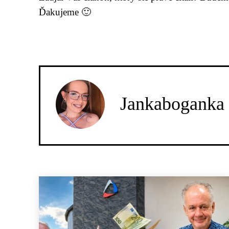
Ďakujeme 🙂
Jankaboganka