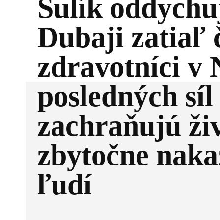
Sulík oddychu
Dubaji zatiaľ 
zdravotníci v 
posledných síl
zachraňujú ži
zbytočne nak
ľudí