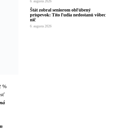
6. augusta 2026
Štát zobral seniorom obľúbený
príspevok: Títo ľudia nedostanú vôbec
nič
6. augusta 2026
32 %
sť
 má
ím