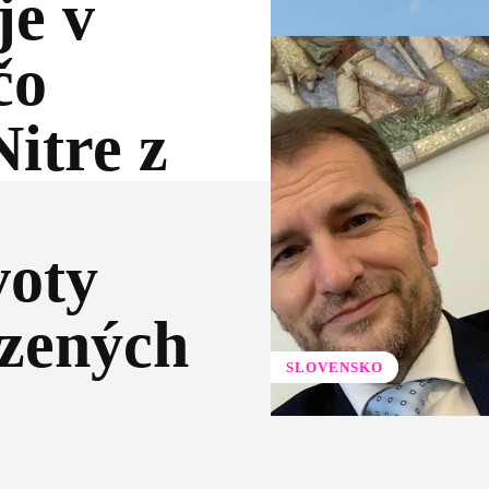
je v
čo
Nitre z
voty
azených
SLOVENSKO