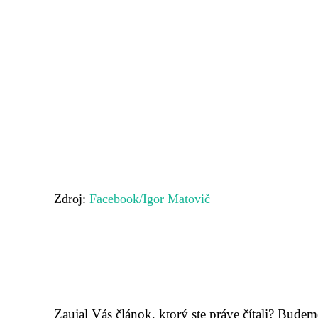
Zdroj:
Facebook/Igor Matovič
Zaujal Vás článok, ktorý ste práve čítali? Bude