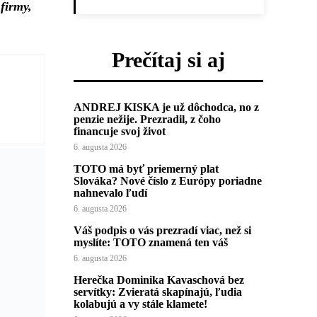
firmy,
Prečítaj si aj
ANDREJ KISKA je už dôchodca, no z
penzie nežije. Prezradil, z čoho
financuje svoj život
6. augusta 2026
TOTO má byť priemerný plat
Slováka? Nové číslo z Európy poriadne
nahnevalo ľudí
6. augusta 2026
Váš podpis o vás prezradí viac, než si
myslíte: TOTO znamená ten váš
6. augusta 2026
Herečka Dominika Kavaschová bez
servítky: Zvieratá skapínajú, ľudia
kolabujú a vy stále klamete!