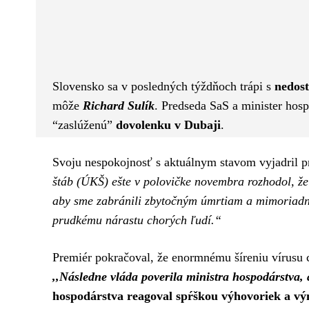
Facebook
Twitter
ZDIEĽAM
Slovensko sa v posledných týždňoch trápi s
nedost
môže
Richard Sulík
. Predseda SaS a minister hos
“zaslúženú”
dovolenku v Dubaji
.
Svoju nespokojnosť s aktuálnym stavom vyjadril 
štáb (ÚKŠ) ešte v polovičke novembra rozhodol, že
aby sme zabránili zbytočným úmrtiam a mimoriad
prudkému nárastu chorých ľudí.“
Premiér pokračoval, že enormnému šíreniu vírusu 
,,Následne vláda poverila ministra hospodárstva,
hospodárstva reagoval spŕškou výhovoriek a vý