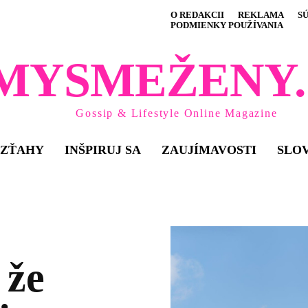
O REDAKCII
REKLAMA
S
PODMIENKY POUŽÍVANIA
MYSMEŽENY.
Gossip & Lifestyle Online Magazine
VZŤAHY
INŠPIRUJ SA
ZAUJÍMAVOSTI
SLO
 že