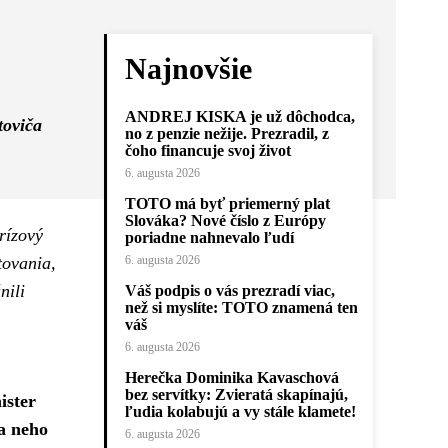
Najnovšie
ANDREJ KISKA je už dôchodca,
toviča
no z penzie nežije. Prezradil, z
čoho financuje svoj život
6. augusta 2026
TOTO má byť priemerný plat
Slováka? Nové číslo z Európy
rízový
poriadne nahnevalo ľudí
tovania,
6. augusta 2026
nili
Váš podpis o vás prezradí viac,
než si myslíte: TOTO znamená ten
váš
6. augusta 2026
Herečka Dominika Kavaschová
bez servítky: Zvieratá skapínajú,
ister
ľudia kolabujú a vy stále klamete!
a neho
6. augusta 2026