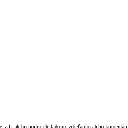
me radi, ak ho podporíte lajkom, zdieľaním alebo komentár