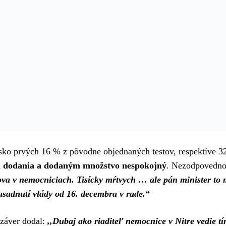
nsko prvých 16 % z pôvodne objednaných testov, respektíve 
u dodania a dodaným množstvo nespokojný
. Nezodpovedno
ova v nemocniciach. Tisícky mŕtvych … ale pán minister to
zasadnutí vlády od 16. decembra v rade.“
 záver dodal:
,,Dubaj ako riaditeľ nemocnice v Nitre vedie t