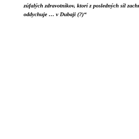
zúfalých zdravotníkov, ktorí z posledných síl za
oddychuje … v Dubaji (?)“