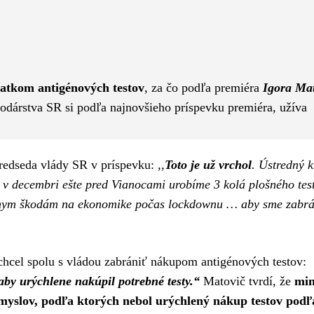
Pinterest
WhatsApp
atkom antigénových testov
, za čo podľa premiéra
Igora Ma
podárstva SR si podľa najnovšieho príspevku premiéra, užíva
predseda vlády SR v príspevku:
,,
Toto je už vrchol
. Ústredný k
 v decembri ešte pred Vianocami urobíme 3 kolá plošného tes
nym škodám na ekonomike počas lockdownu … aby sme zabrá
chcel spolu s vládou zabrániť nákupom antigénových testov:
 aby urýchlene nakúpil potrebné testy.“
Matovič tvrdí, že
min
myslov, podľa ktorých nebol urýchlený nákup testov podľ