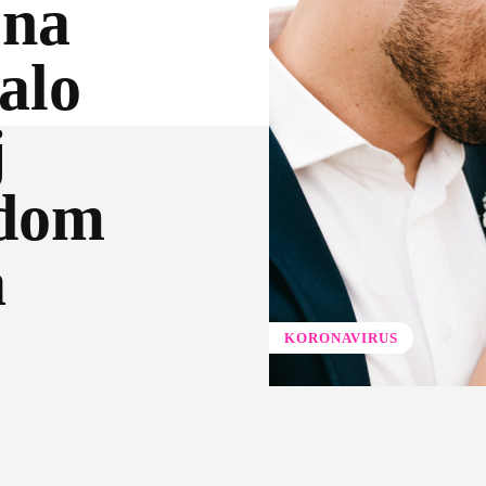
 na
alo
j
odom
a
KORONAVIRUS