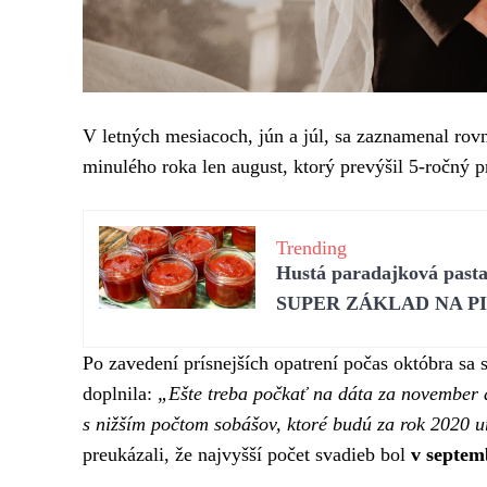
V letných mesiacoch, jún a júl, sa zaznamenal r
minulého roka len august, ktorý prevýšil 5-ročný 
Trending
Hustá paradajková pasta,
SUPER ZÁKLAD NA P
Po zavedení prísnejších opatrení počas októbra sa 
doplnila:
„Ešte treba počkať na dáta za november 
s nižším počtom sobášov, ktoré budú za rok 2020 
preukázali, že najvyšší počet svadieb bol
v septem