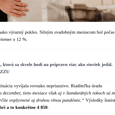
ovnako výrazný pokles. Silným svadobným mesiacom bol počas
priemer o 12 %.
 ktorá sa skvele hodí na prípravu viac ako stoviek jedál.
IZZU
situácia vyvíjala rovnako nepriaznivo. Riaditeľka úradu
a december, tieto mesiace však aj v štandardných rokoch sú 
určite ovplyvnené aj druhou vlnou pandémie.“
Výsledky štatis
bri a to konkrétne 4 850
.