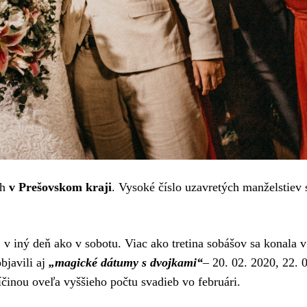
ch
v Prešovskom kraji
. Vysoké číslo uzavretých manželstiev s
j v iný deň ako v sobotu. Viac ako tretina sobášov sa konala v
objavili aj
„magické dátumy s dvojkami“
– 20. 02. 2020, 22. 
ríčinou oveľa vyššieho počtu svadieb vo februári.