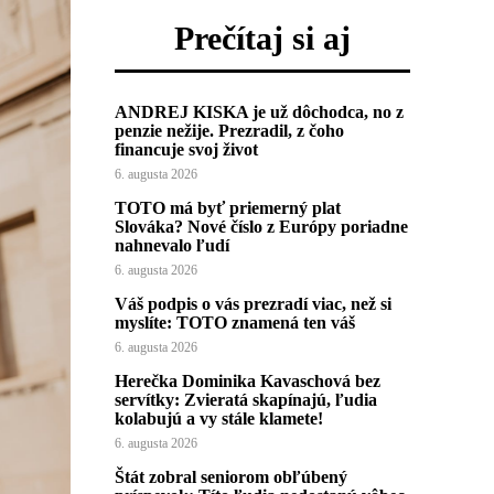
Prečítaj si aj
ANDREJ KISKA je už dôchodca, no z
penzie nežije. Prezradil, z čoho
financuje svoj život
6. augusta 2026
TOTO má byť priemerný plat
Slováka? Nové číslo z Európy poriadne
nahnevalo ľudí
6. augusta 2026
Váš podpis o vás prezradí viac, než si
myslíte: TOTO znamená ten váš
6. augusta 2026
Herečka Dominika Kavaschová bez
servítky: Zvieratá skapínajú, ľudia
kolabujú a vy stále klamete!
6. augusta 2026
Štát zobral seniorom obľúbený