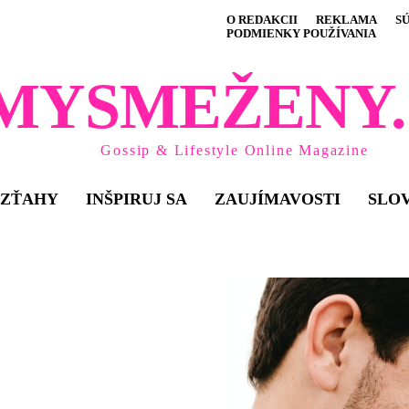
O REDAKCII
REKLAMA
S
PODMIENKY POUŽÍVANIA
MYSMEŽENY.
Gossip & Lifestyle Online Magazine
VZŤAHY
INŠPIRUJ SA
ZAUJÍMAVOSTI
SLO