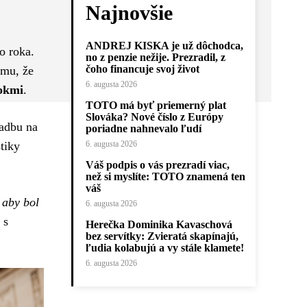
Najnovšie
ANDREJ KISKA je už dôchodca,
o roka.
no z penzie nežije. Prezradil, z
čoho financuje svoj život
omu, že
6. augusta 2026
rokmi
.
TOTO má byť priemerný plat
Slováka? Nové číslo z Európy
vadbu na
poriadne nahnevalo ľudí
stiky
6. augusta 2026
Váš podpis o vás prezradí viac,
než si myslíte: TOTO znamená ten
váš
 aby bol
6. augusta 2026
 s
Herečka Dominika Kavaschová
bez servítky: Zvieratá skapínajú,
ľudia kolabujú a vy stále klamete!
6. augusta 2026