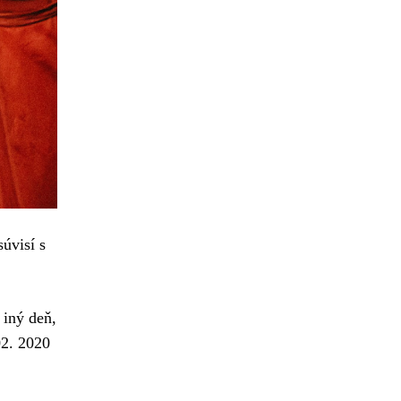
úvisí s
 iný deň,
02. 2020