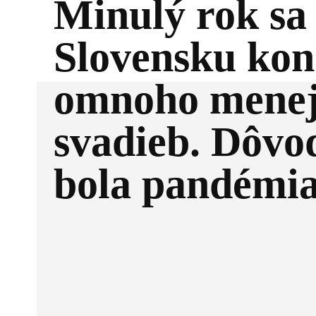
Minulý rok sa
Slovensku kon
omnoho mene
svadieb. Dôv
bola pandémi