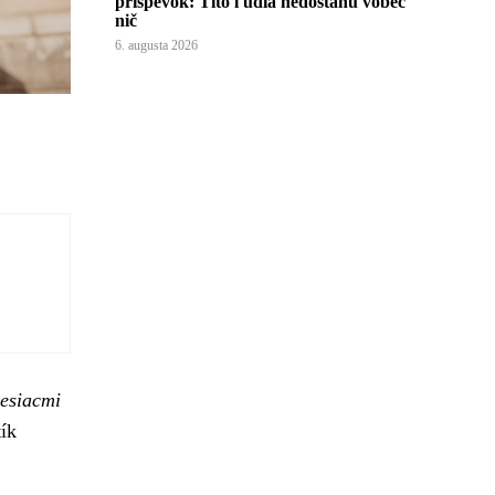
príspevok: Títo ľudia nedostanú vôbec
nič
6. augusta 2026
mesiacmi
tík