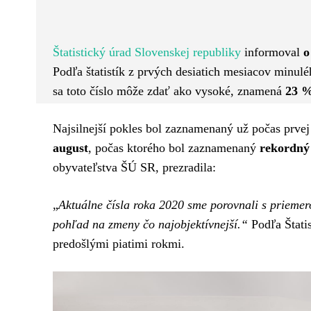
Facebook
Twitter
ZDIEĽAM
Štatistický úrad Slovenskej republiky
informoval
o
Podľa štatistík z prvých desiatich mesiacov minul
sa toto číslo môže zdať ako vysoké, znamená
23 %
Najsilnejší pokles bol zaznamenaný už počas prve
august
, počas ktorého bol zaznamenaný
rekordný
obyvateľstva ŠÚ SR, prezradila:
„
Aktuálne čísla roka 2020 sme porovnali s priemer
pohľad na zmeny čo najobjektívnejší.“
Podľa Štati
predošlými piatimi rokmi.