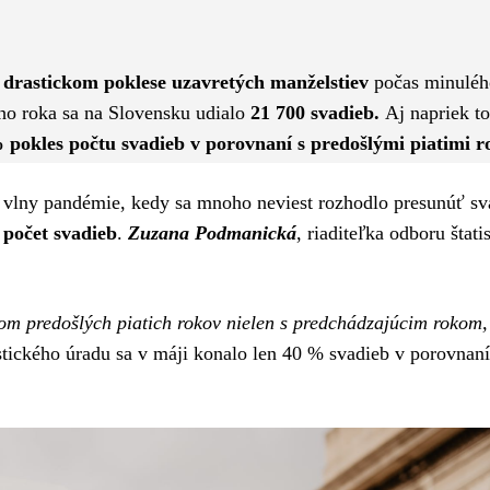
Pinterest
WhatsApp
 drastickom poklese uzavretých manželstiev
počas minuléh
ého roka sa na Slovensku udialo
21 700 svadieb.
Aj napriek t
 pokles počtu svadieb v porovnaní s predošlými piatimi 
j vlny pandémie, kedy sa mnoho neviest rozhodlo presunúť s
 počet svadieb
.
Zuzana Podmanická
, riaditeľka odboru štati
om predošlých piatich rokov nielen s predchádzajúcim rokom,
stického úradu sa v máji konalo len 40 % svadieb v porovnaní